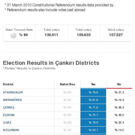
* 31 March 2010 Constitutional Referendum results data provided by .
* Referendum results also include votes cast abroad
Voter Turnout Rate
Total votes
Total votes
Valid votes
% 84
130.511
109.633
107.527
Election Results in Çankırı Districts
* Parties' Results in Çankırı Districts
District
Ballot Box
Yes
No
%
%
%
ATKARACALAR
100
78.8
21.2
%
%
%
BAYRAMÖREN
100
81.8
18.2
%
%
%
ÇERKEŞ
100
71.8
28.2
%
%
%
ELDİVAN
100
70.7
29.3
%
%
%
ILGAZ
100
76.6
23.4
%
%
%
KIZILIRMAK
100
85.7
14.3