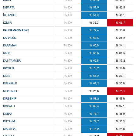
%
%
%
ISPARTA
100
57,5
42,5
%
%
%
İSTANBUL
100
54,9
45,1
%
%
%
IZMIR
100
36,3
63,7
%
%
%
KAHRAMANMARAŞ
100
79,4
20,6
%
%
%
KARABÜK
100
63,8
36,2
%
%
%
KARAMAN
100
65,9
34,1
%
%
%
KARS
100
65,5
34,5
%
%
%
KASTAMONU
100
62,8
37,2
%
%
%
KAYSERI
100
73,2
26,8
%
%
%
KILIS
100
66,9
33,1
%
%
%
KIRIKKALE
100
69,2
30,8
%
%
%
KIRKLARELI
100
25,6
74,4
%
%
%
KIRŞEHIR
100
58,2
41,8
%
%
%
KOCAELI
100
60,9
39,1
%
%
%
KONYA
100
78,1
21,9
%
%
%
KÜTAHYA
100
74,7
25,3
%
%
%
MALATYA
100
75,2
24,8