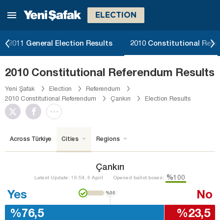
ELECTION
2011 General Election Results
2010 Constitutional Ref
2010 Constitutional Referendum Results
Yeni Şafak
Election
Referendum
2010 Constitutional Referendum
Çankırı
Election Results
Across Türkiye
Cities
Regions
Çankırı
%100
Latest Update: 18:59, 6 April
Opened ballot boxes:
Yes
No
%50
%76,5
%23,5