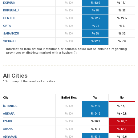
%
%
%
KORGUN
100
82.9
17.1
%
%
%
KURŞUNLU
100
78
22
%
%
%
CENTER
100
72.2
27.8
%
%
%
ORTA
100
92
8
%
%
%
ŞABANÖZÜ
100
68
32
%
%
%
YAPRAKLI
100
92.1
7.9
Information from official institutions or sources could not be obtained regarding
provinces or districts marked with a hyphen (-).
All Cities
* Summary of the results of all cities
City
Ballot Box
Yes
No
%
%
%
İSTANBUL
100
54,9
45,1
%
%
%
ANKARA
100
54,2
45,8
%
%
%
IZMIR
100
36,3
63,7
%
%
%
ADANA
100
43,7
56,3
%
%
%
ADIYAMAN
100
80,4
19,6