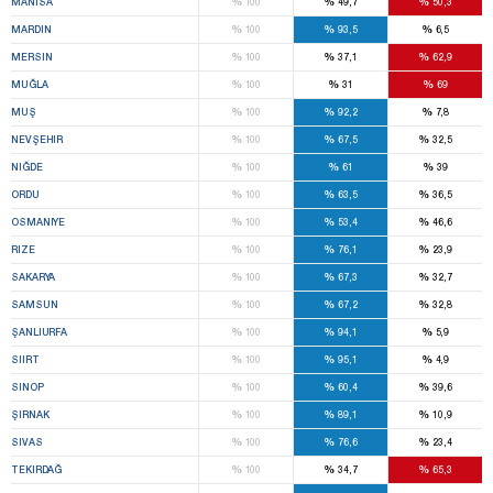
%
%
%
MANISA
100
49,7
50,3
%
%
%
MARDIN
100
93,5
6,5
%
%
%
MERSIN
100
37,1
62,9
%
%
%
MUĞLA
100
31
69
%
%
%
MUŞ
100
92,2
7,8
%
%
%
NEVŞEHIR
100
67,5
32,5
%
%
%
NIĞDE
100
61
39
%
%
%
ORDU
100
63,5
36,5
%
%
%
OSMANIYE
100
53,4
46,6
%
%
%
RIZE
100
76,1
23,9
%
%
%
SAKARYA
100
67,3
32,7
%
%
%
SAMSUN
100
67,2
32,8
%
%
%
ŞANLIURFA
100
94,1
5,9
%
%
%
SIIRT
100
95,1
4,9
%
%
%
SINOP
100
60,4
39,6
%
%
%
ŞIRNAK
100
89,1
10,9
%
%
%
SIVAS
100
76,6
23,4
%
%
%
TEKIRDAĞ
100
34,7
65,3