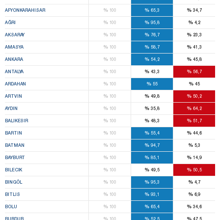
%
%
%
AFYONKARAHISAR
100
65,3
34,7
%
%
%
AĞRI
100
95,8
4,2
%
%
%
AKSARAY
100
76,7
23,3
%
%
%
AMASYA
100
58,7
41,3
%
%
%
ANKARA
100
54,2
45,8
%
%
%
ANTALYA
100
43,3
56,7
%
%
%
ARDAHAN
100
55
45
%
%
%
ARTVIN
100
49,8
50,2
%
%
%
AYDIN
100
35,8
64,2
%
%
%
BALIKESIR
100
48,3
51,7
%
%
%
BARTIN
100
55,4
44,6
%
%
%
BATMAN
100
94,7
5,3
%
%
%
BAYBURT
100
85,1
14,9
%
%
%
BILECIK
100
49,5
50,5
%
%
%
BINGÖL
100
95,3
4,7
%
%
%
BITLIS
100
93,1
6,9
%
%
%
BOLU
100
65,4
34,6
%
%
%
BURDUR
100
52,5
47,5