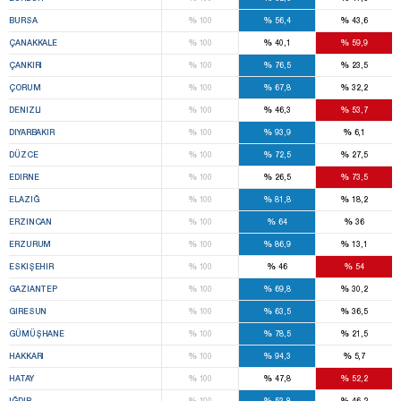
%
%
%
BURSA
100
56,4
43,6
%
%
%
ÇANAKKALE
100
40,1
59,9
%
%
%
ÇANKIRI
100
76,5
23,5
%
%
%
ÇORUM
100
67,8
32,2
%
%
%
DENIZLI
100
46,3
53,7
%
%
%
DIYARBAKIR
100
93,9
6,1
%
%
%
DÜZCE
100
72,5
27,5
%
%
%
EDIRNE
100
26,5
73,5
%
%
%
ELAZIĞ
100
81,8
18,2
%
%
%
ERZINCAN
100
64
36
%
%
%
ERZURUM
100
86,9
13,1
%
%
%
ESKIŞEHIR
100
46
54
%
%
%
GAZIANTEP
100
69,8
30,2
%
%
%
GIRESUN
100
63,5
36,5
%
%
%
GÜMÜŞHANE
100
78,5
21,5
%
%
%
HAKKARI
100
94,3
5,7
%
%
%
HATAY
100
47,8
52,2
%
%
%
IĞDIR
100
53,8
46,2