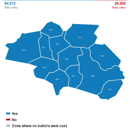
82.272
25.255
Total votes
Total votes
BYÖ
ILG
KRŞ
ATK
ÇKŞ
YPR
KRG
ORT
ELD
MER
ŞBN
KZL
Yes
No
Zone where no ballots were cast