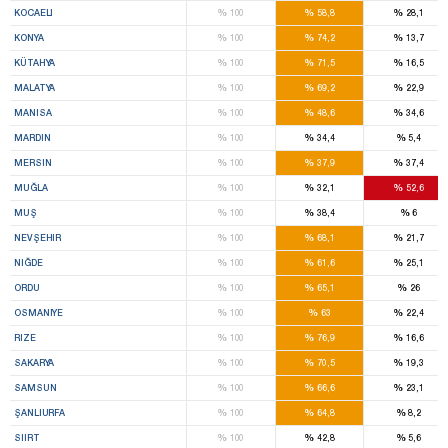
%
%
%
KOCAELI
100
58,8
28,1
%
%
%
KONYA
100
74,2
13,7
%
%
%
KÜTAHYA
100
71,5
16,5
%
%
%
MALATYA
100
69,2
22,9
%
%
%
MANISA
100
48,6
34,6
%
%
%
MARDIN
100
34,4
5,4
%
%
%
MERSIN
100
37,9
37,4
%
%
%
MUĞLA
100
32,1
52,6
%
%
%
MUŞ
100
38,4
6
%
%
%
NEVŞEHIR
100
68,1
21,7
%
%
%
NIĞDE
100
61,6
25,1
%
%
%
ORDU
100
65,1
26
%
%
%
OSMANIYE
100
63
22,4
%
%
%
RIZE
100
76,9
16,6
%
%
%
SAKARYA
100
70,5
19,3
%
%
%
SAMSUN
100
66,6
23,1
%
%
%
ŞANLIURFA
100
64,8
8,2
%
%
%
SIIRT
100
42,8
5,6