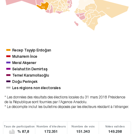
BEY
BŞH
BÇK
ÇKM
ŞLE
SNC
ÜMR
PEN
TUZ
Recep Tayyip Erdoğan
Muharrem İnce
Meral Akşener
Selahattin Demirtaş
Temel Karamollaoğlu
Doğu Perinçek
Les régions non électorales
* Les données des résultats des élections locales du 31 mars 2018 Présidence
de la République sont fournies par l'Agence Anadolu.
* Le décompte inclut les bulletins déposés par les électeurs résidant à l’étranger.
Taux de participation
Nombre d’électeurs
Nombre de voix
Votes valides
% 87,8
172.351
151.343
149.298