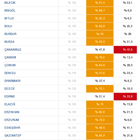
%
%
%
BILECIK
100
51,4
32,1
%
%
%
BINGÖL
100
66,7
6,9
%
%
%
BITLIS
100
50,2
6,3
%
%
%
BOLU
100
65,9
23,3
%
%
%
BURDUR
100
54
28
%
%
%
BURSA
100
55,5
31,5
%
%
%
ÇANAKKALE
100
41,9
43,8
%
%
%
ÇANKIRI
100
76,3
12,4
%
%
%
ÇORUM
100
64,6
26,5
%
%
%
DENIZLI
100
47,8
35,4
%
%
%
DIYARBAKIR
100
27,4
6,2
%
%
%
DÜZCE
100
73,1
18,5
%
%
%
EDIRNE
100
31,4
55,6
%
%
%
ELAZIĞ
100
70
15,6
%
%
%
ERZINCAN
100
60,6
31,5
%
%
%
ERZURUM
100
72,3
9,9
%
%
%
ESKIŞEHIR
100
46,5
41,1
%
%
%
GAZIANTEP
100
63,9
21,8