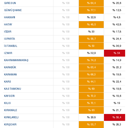
%
%
%
GIRESUN
100
64,4
25,6
%
%
%
GÜMÜŞHANE
100
77,1
12,8
%
%
%
HAKKARI
100
22,8
4,8
%
%
%
HATAY
100
48,5
42,8
%
%
%
IĞDIR
100
30
17,8
%
%
%
ISPARTA
100
58,7
24,4
%
%
%
İSTANBUL
100
50
36,9
%
%
%
IZMIR
100
32,9
54
%
%
%
KAHRAMANMARAŞ
100
74,2
14,9
%
%
%
KARABÜK
100
65,4
23,2
%
%
%
KARAMAN
100
66,3
19,8
%
%
%
KARS
100
44,1
22,4
%
%
%
KASTAMONU
100
69
19,8
%
%
%
KAYSERI
100
70,3
18,6
%
%
%
KILIS
100
70,1
19
%
%
%
KIRIKKALE
100
65
21,7
%
%
%
KIRKLARELI
100
29,8
58,4
%
%
%
KIRŞEHIR
100
55,7
28,3