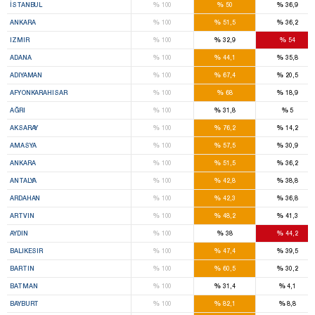
%
%
%
İSTANBUL
100
50
36,9
%
%
%
ANKARA
100
51,5
36,2
%
%
%
IZMIR
100
32,9
54
%
%
%
ADANA
100
44,1
35,8
%
%
%
ADIYAMAN
100
67,4
20,5
%
%
%
AFYONKARAHISAR
100
68
18,9
%
%
%
AĞRI
100
31,8
5
%
%
%
AKSARAY
100
76,2
14,2
%
%
%
AMASYA
100
57,5
30,9
%
%
%
ANKARA
100
51,5
36,2
%
%
%
ANTALYA
100
42,8
38,8
%
%
%
ARDAHAN
100
42,3
36,8
%
%
%
ARTVIN
100
48,2
41,3
%
%
%
AYDIN
100
38
44,2
%
%
%
BALIKESIR
100
47,4
39,5
%
%
%
BARTIN
100
60,5
30,2
%
%
%
BATMAN
100
31,4
4,1
%
%
%
BAYBURT
100
82,1
8,8