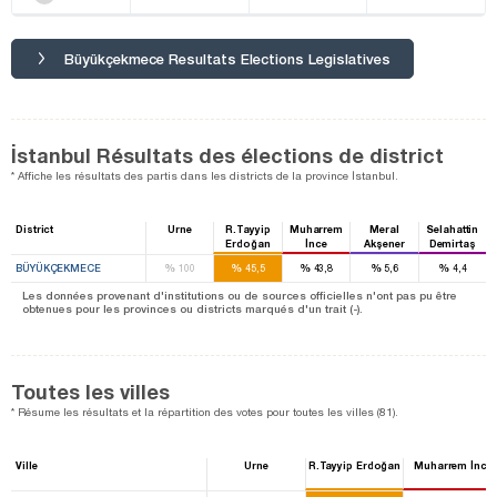
Büyükçekmece Resultats Elections Legislatives
İstanbul Résultats des élections de district
* Affiche les résultats des partis dans les districts de la province İstanbul.
District
Urne
R.Tayyip
Muharrem
Meral
Selahattin
Erdoğan
İnce
Akşener
Demirtaş
%
%
%
%
%
BÜYÜKÇEKMECE
100
45,5
43,8
5,6
4,4
Les données provenant d'institutions ou de sources officielles n'ont pas pu être
obtenues pour les provinces ou districts marqués d'un trait (-).
Toutes les villes
* Résume les résultats et la répartition des votes pour toutes les villes (81).
Ville
Urne
R.Tayyip Erdoğan
Muharrem İnce