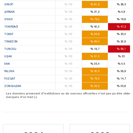
%
%
%
SINOP
100
61,2
28,5
%
%
%
ŞIRNAK
100
21,2
4,9
%
%
%
SIVAS
100
72,3
19,8
%
%
%
TEKIRDAĞ
100
40,3
47,2
%
%
%
TOKAT
100
64,6
25,3
%
%
%
TRABZON
100
69,4
20,9
%
%
%
TUNCELI
100
18,7
58,1
%
%
%
UŞAK
100
51,5
35
%
%
%
VAN
100
35,4
4,5
%
%
%
YALOVA
100
50,4
38,9
%
%
%
YOZGAT
100
75,5
14,7
%
%
%
ZONGULDAK
100
55,2
35,8
Les données provenant d'institutions ou de sources officielles n'ont pas pu être obtenu
marqués d'un trait (-).