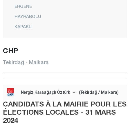
ERGENE
HAYRABOLU
KAPAKLI
MALKARA
CHP
MARMARAEREĞLİSİ
MURATLI
Tekirdağ - Malkara
SARAY
ŞARKÖY
SÜLEYMANPAŞA
Nergiz Karaağaçlı Öztürk
-
(Tekirdağ / Malkara)
Tokat
CANDIDATS À LA MAIRIE POUR LES
Trabzon
ÉLECTIONS LOCALES - 31 MARS
2024
Tunceli