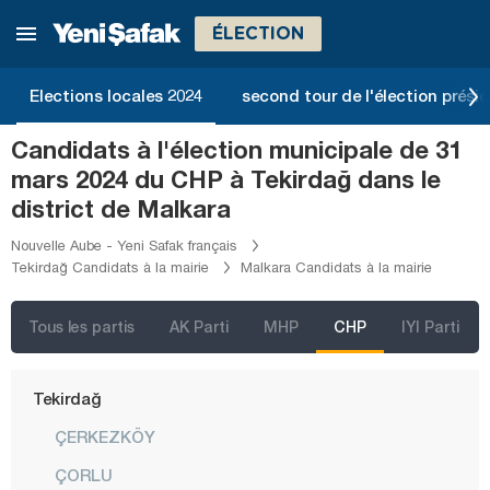
Ordu
ÉLECTION
Osmaniye
Rize
Elections locales 2024
second tour de l'élection présid
Sakarya
Candidats à l'élection municipale de 31
Samsun
mars 2024 du CHP à Tekirdağ dans le
Şanlıurfa
district de Malkara
Siirt
Nouvelle Aube - Yeni Safak français
Tekirdağ Candidats à la mairie
Malkara Candidats à la mairie
Sinop
Şırnak
Tous les partis
AK Parti
MHP
CHP
IYI Parti
Sivas
Tekirdağ
ÇERKEZKÖY
ÇORLU