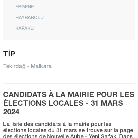
ERGENE
HAYRABOLU
KAPAKLI
MALKARA
TİP
MARMARAEREĞLİSİ
MURATLI
Tekirdağ - Malkara
SARAY
ŞARKÖY
CANDIDATS À LA MAIRIE POUR LES
SÜLEYMANPAŞA
ÉLECTIONS LOCALES - 31 MARS
Tokat
2024
Trabzon
La liste des candidats à la mairie pour les
Tunceli
élections locales du 31 mars se trouve sur la page
des élections de Nouvelle Aube - Yeni Şafak. Dans