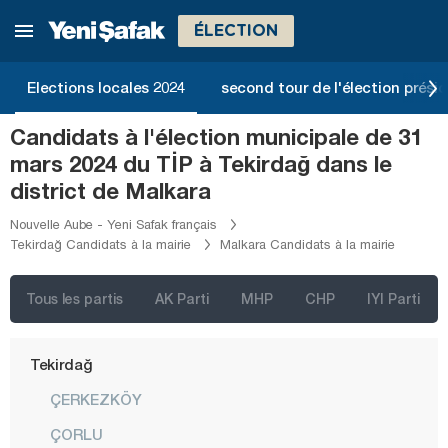
Ordu
ÉLECTION
Osmaniye
Rize
Elections locales 2024
second tour de l'élection présid
Sakarya
Candidats à l'élection municipale de 31
Samsun
mars 2024 du TİP à Tekirdağ dans le
Şanlıurfa
district de Malkara
Siirt
Nouvelle Aube - Yeni Safak français
Tekirdağ Candidats à la mairie
Malkara Candidats à la mairie
Sinop
Şırnak
Tous les partis
AK Parti
MHP
CHP
IYI Parti
Sivas
Tekirdağ
ÇERKEZKÖY
ÇORLU