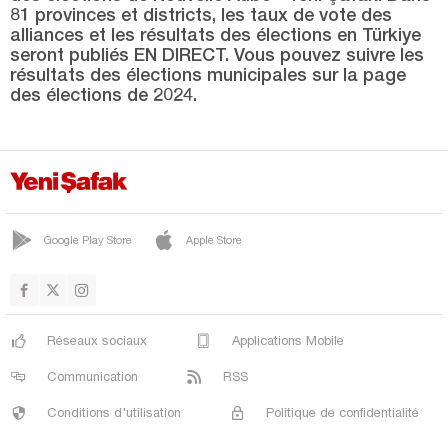
Uşak
81 provinces et districts, les taux de vote des
alliances et les résultats des élections en Türkiye
Van
seront publiés EN DIRECT. Vous pouvez suivre les
Yalova
résultats des élections municipales sur la page
des élections de 2024.
Yozgat
Zonguldak
Google Play Store
Apple Store
Réseaux sociaux
Applications Mobile
Communication
RSS
Conditions d'utilisation
Politique de confidentialité