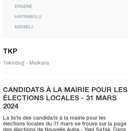
ERGENE
HAYRABOLU
KAPAKLI
MALKARA
TKP
MARMARAEREĞLİSİ
MURATLI
Tekirdağ - Malkara
SARAY
ŞARKÖY
CANDIDATS À LA MAIRIE POUR LES
SÜLEYMANPAŞA
ÉLECTIONS LOCALES - 31 MARS
Tokat
2024
Trabzon
La liste des candidats à la mairie pour les
Tunceli
élections locales du 31 mars se trouve sur la page
des élections de Nouvelle Aube - Yeni Şafak. Dans