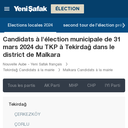
Ordu
ÉLECTION
Osmaniye
Rize
Elections locales 2024
second tour de l'élection présid
Sakarya
Candidats à l'élection municipale de 31
Samsun
mars 2024 du TKP à Tekirdağ dans le
Şanlıurfa
district de Malkara
Siirt
Nouvelle Aube - Yeni Safak français
Tekirdağ Candidats à la mairie
Malkara Candidats à la mairie
Sinop
Şırnak
Tous les partis
AK Parti
MHP
CHP
IYI Parti
Sivas
Tekirdağ
ÇERKEZKÖY
ÇORLU