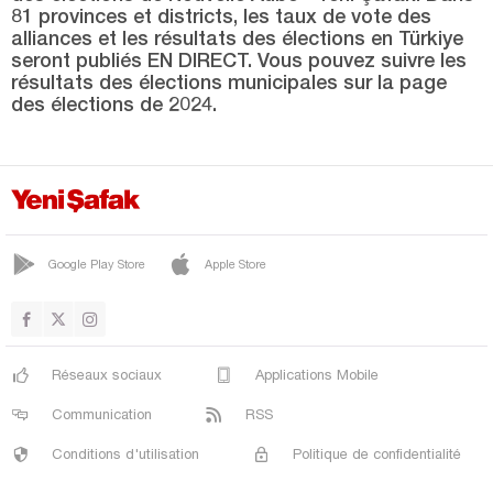
Uşak
81 provinces et districts, les taux de vote des
alliances et les résultats des élections en Türkiye
Van
seront publiés EN DIRECT. Vous pouvez suivre les
Yalova
résultats des élections municipales sur la page
des élections de 2024.
Yozgat
Zonguldak
Google Play Store
Apple Store
Réseaux sociaux
Applications Mobile
Communication
RSS
Conditions d'utilisation
Politique de confidentialité