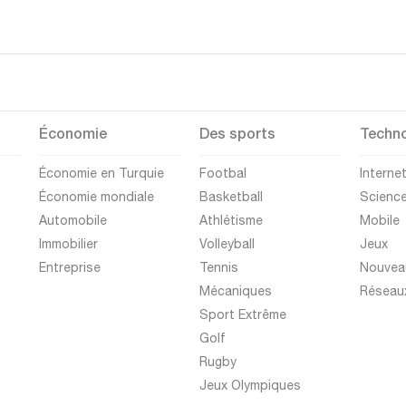
Économie
Des sports
Techno
Économie en Turquie
Footbal
Interne
Économie mondiale
Basketball
Scienc
Automobile
Athlétisme
Mobile
Immobilier
Volleyball
Jeux
Entreprise
Tennis
Nouvea
Mécaniques
Réseau
Sport Extrême
Golf
Rugby
Jeux Olympiques