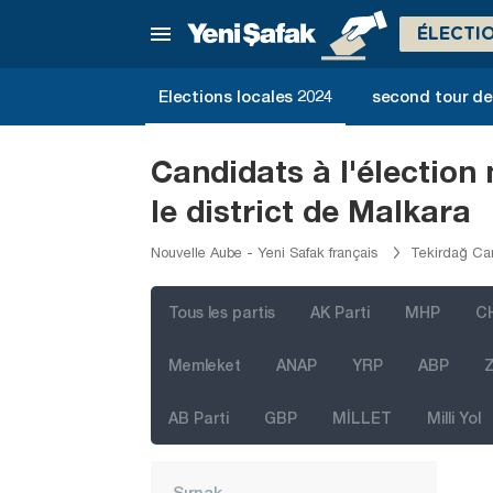
Muğla
ÉLECTI
Muş
Elections locales 2024
second tour de 
Nevşehir
Niğde
Candidats à l'élection
Ordu
le district de Malkara
Osmaniye
Nouvelle Aube - Yeni Safak français
Tekirdağ Can
Rize
Sakarya
Tous les partis
AK Parti
MHP
C
Samsun
Memleket
ANAP
YRP
ABP
Z
Şanlıurfa
Siirt
AB Parti
GBP
MİLLET
Milli Yol
Sinop
Şırnak