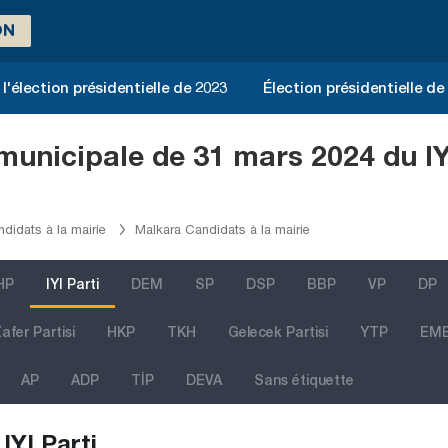
ON
l'élection présidentielle de 2023
Élection présidentielle de
 municipale de 31 mars 2024 du IY
didats à la mairie
Malkara Candidats à la mairie
HP
IYI Parti
DEM
SP
DSP
BBP
VP
DP
afer Partisi
HKP
TKH
Gelecek Partisi
YTP
EM
AP
ADP
TİP
DEVA
Sans étiquette
IYI Parti