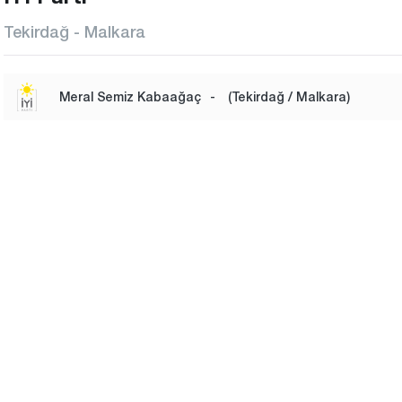
Tekirdağ - Malkara
Meral Semiz Kabaağaç
-
(Tekirdağ / Malkara)