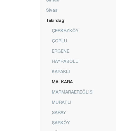
Sivas
Tekirdağ
ÇERKEZKÖY
ÇORLU
ERGENE
HAYRABOLU
KAPAKLI
MALKARA
MARMARAEREĞLİSİ
MURATLI
SARAY
ŞARKÖY