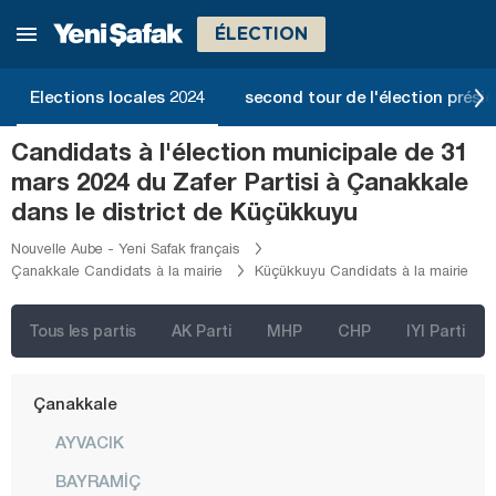
Balıkesir
ÉLECTION
Bartın
Batman
Elections locales 2024
second tour de l'élection présid
Bayburt
Candidats à l'élection municipale de 31
Bilecik
mars 2024 du Zafer Partisi à Çanakkale
Bingöl
dans le district de Küçükkuyu
Bitlis
Nouvelle Aube - Yeni Safak français
Çanakkale Candidats à la mairie
Küçükkuyu Candidats à la mairie
Bolu
Burdur
Tous les partis
AK Parti
MHP
CHP
IYI Parti
Bursa
Çanakkale
AYVACIK
BAYRAMİÇ