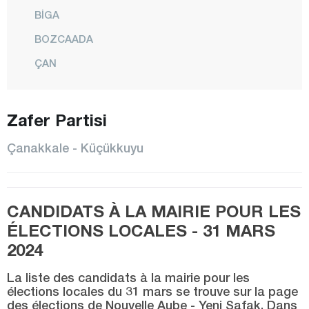
BİGA
BOZCAADA
ÇAN
ÇARDAK
ECEABAT
Zafer Partisi
EVREŞE
Çanakkale - Küçükkuyu
EZİNE
GELİBOLU
CANDIDATS À LA MAIRIE POUR LES
GEYİKLİ
ÉLECTIONS LOCALES - 31 MARS
GÖKÇEADA
2024
GÜMÜŞÇAY
La liste des candidats à la mairie pour les
KALKIM
élections locales du 31 mars se trouve sur la page
des élections de Nouvelle Aube - Yeni Şafak. Dans
KARABİGA