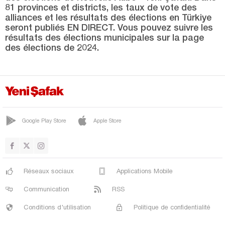
81 provinces et districts, les taux de vote des
KAVAKKÖY
alliances et les résultats des élections en Türkiye
seront publiés EN DIRECT. Vous pouvez suivre les
KEPEZ
résultats des élections municipales sur la page
des élections de 2024.
KÜÇÜKKUYU
LAPSEKİ
CENTRE
TERZİALAN
Google Play Store
Apple Store
UMURBEY
YENİCE
Çankırı
Réseaux sociaux
Applications Mobile
Çorum
Communication
RSS
Denizli
Conditions d'utilisation
Politique de confidentialité
Diyarbakır