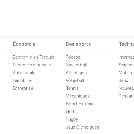
Économie
Des sports
Techno
Économie en Turquie
Footbal
Interne
Économie mondiale
Basketball
Scienc
Automobile
Athlétisme
Mobile
Immobilier
Volleyball
Jeux
Entreprise
Tennis
Nouvea
Mécaniques
Réseau
Sport Extrême
Golf
Rugby
Jeux Olympiques