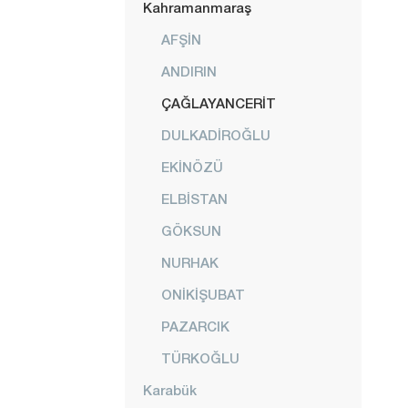
Kahramanmaraş
AFŞİN
ANDIRIN
ÇAĞLAYANCERİT
DULKADİROĞLU
EKİNÖZÜ
ELBİSTAN
GÖKSUN
NURHAK
ONİKİŞUBAT
PAZARCIK
TÜRKOĞLU
Karabük