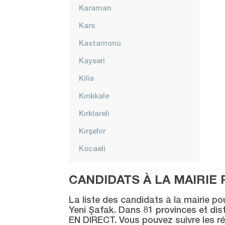
Karaman
Kars
Kastamonu
Kayseri
Kilis
Kırıkkale
Kırklareli
Kırşehir
Kocaeli
Konya
CANDIDATS À LA MAIRIE 
Kütahya
La liste des candidats à la mairie po
Malatya
Yeni Şafak. Dans 81 provinces et distr
EN DIRECT. Vous pouvez suivre les ré
Manisa