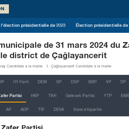
ON
l'élection présidentielle de 2023
Élection présidentielle de
 municipale de 31 mars 2024 du Za
 district de Çağlayancerit
aş Candidats à la mairie
Çağlayancerit Candidats à la mairie
HP
IYI Parti
DEM
SP
DSP
BBP
VP
DP
afer Partisi
HKP
TKH
Gelecek Partisi
YTP
EM
AP
ADP
TİP
DEVA
Sans étiquette
Zafer Partisi