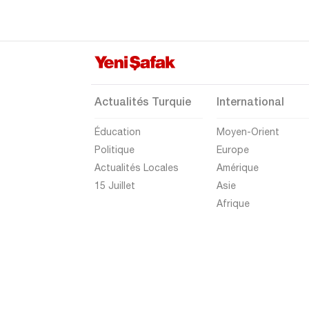
Mardin
Mersin
Muğla
Muş
Actualités Turquie
International
Nevşehir
Éducation
Moyen-Orient
Niğde
Politique
Europe
Ordu
Actualités Locales
Amérique
Osmaniye
15 Juillet
Asie
Afrique
Rize
Sakarya
Samsun
Şanlıurfa
Siirt