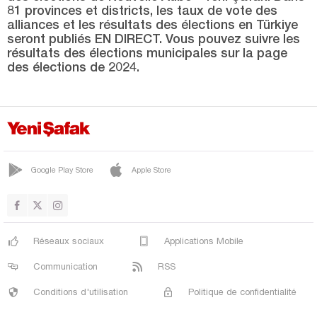
Kırşehir
81 provinces et districts, les taux de vote des
alliances et les résultats des élections en Türkiye
Kocaeli
seront publiés EN DIRECT. Vous pouvez suivre les
Konya
résultats des élections municipales sur la page
des élections de 2024.
Kütahya
Malatya
Manisa
Mardin
Google Play Store
Apple Store
Mersin
Muğla
Muş
Réseaux sociaux
Applications Mobile
Nevşehir
Communication
RSS
Niğde
Conditions d'utilisation
Politique de confidentialité
Ordu