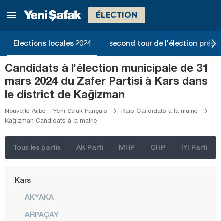
Gaziantep
ÉLECTION
Giresun
Gümüşhane
Elections locales 2024
second tour de l'élection présid
Hakkari
Candidats à l'élection municipale de 31
Hatay
mars 2024 du Zafer Partisi à Kars dans
Iğdır
le district de Kağizman
Isparta
Nouvelle Aube - Yeni Safak français
Kars Candidats à la mairie
Kağizman Candidats à la mairie
Kahramanmaraş
Karabük
Tous les partis
AK Parti
MHP
CHP
IYI Parti
Karaman
Kars
AKYAKA
ARPAÇAY