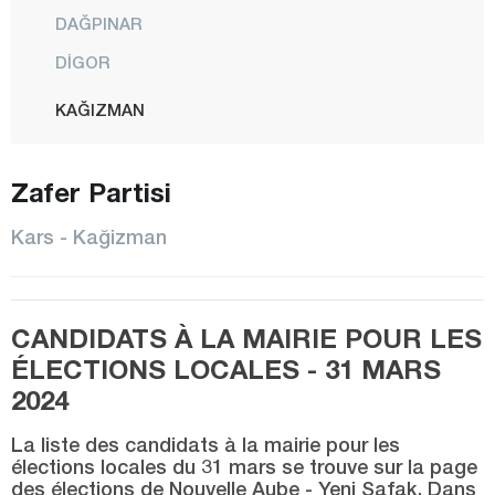
DAĞPINAR
DİGOR
KAĞIZMAN
CENTRE
Zafer Partisi
SARIKAMIŞ
SELİM
Kars - Kağizman
SUSUZ
Kastamonu
CANDIDATS À LA MAIRIE POUR LES
Kayseri
ÉLECTIONS LOCALES - 31 MARS
Kilis
2024
Kırıkkale
La liste des candidats à la mairie pour les
Kırklareli
élections locales du 31 mars se trouve sur la page
des élections de Nouvelle Aube - Yeni Şafak. Dans