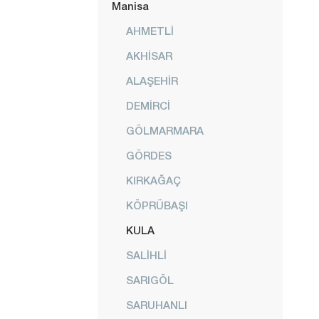
Manisa
AHMETLİ
AKHİSAR
ALAŞEHİR
DEMİRCİ
GÖLMARMARA
GÖRDES
KIRKAĞAÇ
KÖPRÜBAŞI
KULA
SALİHLİ
SARIGÖL
SARUHANLI