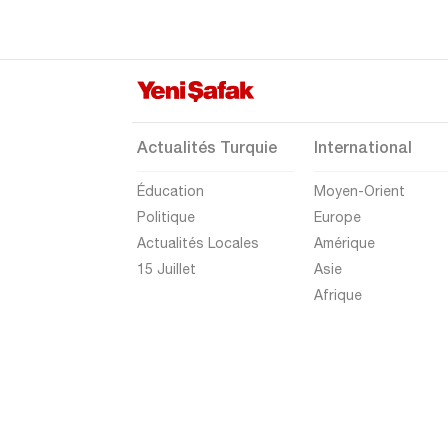
Rize
Sakarya
Samsun
Şanlıurfa
Actualités Turquie
International
Siirt
Éducation
Moyen-Orient
Sinop
Politique
Europe
Şırnak
Actualités Locales
Amérique
Sivas
15 Juillet
Asie
Afrique
Tekirdağ
Tokat
Trabzon
Tunceli
Uşak