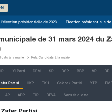
ON
l'élection présidentielle de 2023
Élection présidentielle de
 municipale de 31 mars 2024 du Z
a
dats à la mairie
Kula Candidats à la mairie
HP
IYI Parti
DEM
SP
DSP
BBP
VP
DP
afer Partisi
HKP
TKH
Gelecek Partisi
YTP
EM
AP
ADP
TİP
DEVA
Sans étiquette
Zafer Partisi