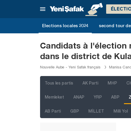
Karabük
ÉLECTI
Karaman
Kars
Elections locales 2024
second tour de 
Kastamonu
Kayseri
Candidats à l'élection
Kilis
dans le district de Kul
Kırıkkale
Nouvelle Aube - Yeni Safak français
Manisa Candi
Kırklareli
Kırşehir
Tous les partis
AK Parti
MHP
C
Kocaeli
Memleket
ANAP
YRP
ABP
Z
Konya
AB Parti
GBP
MİLLET
Milli Yol
Kütahya
Malatya