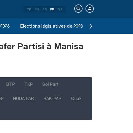
TR
EN
AR
FR
RU
 2023
Élections législatives de 2023
Élection d'Istanbu
afer Partisi à Manisa
BTP
TKP
Sol Parti
EP
HÜDA PAR
HAK-PAR
Ocak