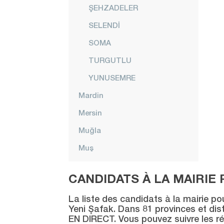
ŞEHZADELER
SELENDİ
SOMA
TURGUTLU
YUNUSEMRE
Mardin
Mersin
Muğla
Muş
Nevşehir
CANDIDATS À LA MAIRIE 
Niğde
La liste des candidats à la mairie po
Ordu
Yeni Şafak. Dans 81 provinces et distr
EN DIRECT. Vous pouvez suivre les ré
Osmaniye