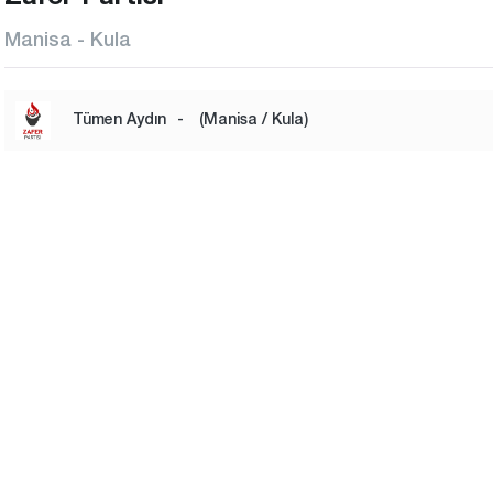
Manisa - Kula
Tümen Aydın
-
(Manisa / Kula)