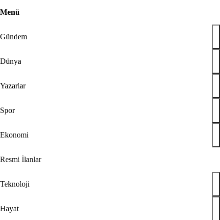
Menü
47
Bugün
Spor
Ekonomi
Gündem
Resmi
Gündem
İlanlar
Galeri
Video
Yazarlar
Dünya
Dünya
Teknoloji
Hayat
Yazarlar
Düşünce Günlüğü
Check Z
Arka Plan
Spor
Benim Hikayem
Savunmadaki Türkler
Ekonomi
Tabuta Sığmayanlar
Çizerler
Resmi İlanlar
Ramazan
Son Dakika
Teknoloji
Giriş Tarihi:
02.06.2026 21:01
T.C. ÇAMARDI SULH HUKUK MAHKEMESİNDEN /
Hayat
BAŞKANLIĞINDAN