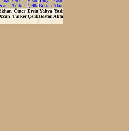
Tamer
Ali
ökhan
Ömer
Ersin
Yahya
Yasin
Ömer
Mehm
Korkmaz
Saydam
zcan
Türker
Çelik
Bostan
Aktay
Lekesiz
Metin