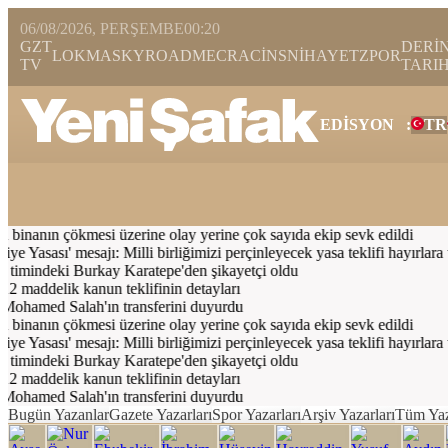
06/08/2026, PERŞEMBE
00:20
GZT
DERİ
LOKMA
SKYROAD
MECRA
CİNS
NİHAYET
ZPOR
TV
TARI
EDİSYON
:
TR
Bugün
Spor
Ekonomi
Gündem
Resmi İlanlar
Galeri
Video
Yazarl
ı binanın çökmesi üzerine olay yerine çok sayıda ekip sevk edildi
asası' mesajı: Milli birliğimizi perçinleyecek yasa teklifi hayırlara ve
mindeki Burkay Karatepe'den şikayetçi oldu
2 maddelik kanun teklifinin detayları
Mohamed Salah'ın transferini duyurdu
ı binanın çökmesi üzerine olay yerine çok sayıda ekip sevk edildi
asası' mesajı: Milli birliğimizi perçinleyecek yasa teklifi hayırlara ve
mindeki Burkay Karatepe'den şikayetçi oldu
2 maddelik kanun teklifinin detayları
Mohamed Salah'ın transferini duyurdu
Bugün Yazanlar
Gazete Yazarları
Spor Yazarları
Arşiv Yazarları
Tüm Yaz