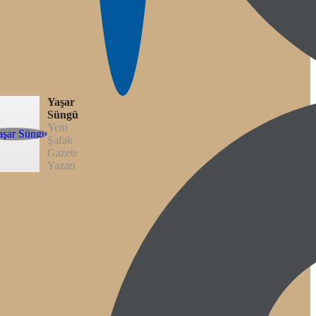
Yaşar
Süngü
Yeni
Şafak
Gazete
Yazarı