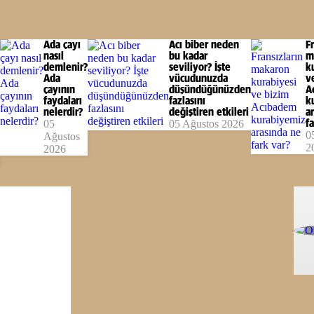
Ada çayı
Acı biber neden
Fr
nasıl
bu kadar
m
demlenir?
seviliyor? İşte
k
Ada
vücudunuzda
v
çayının
düşündüğünüzden
A
faydaları
fazlasını
k
nelerdir?
değiştiren etkileri
a
05
05 Ağustos 2026
fa
0
Ağustos
2
2026