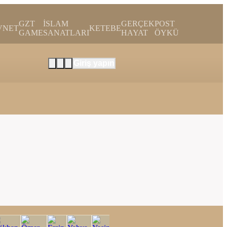
GZT
İSLAM
GERÇEK
POST
VNET
KETEBE
GAME
SANATLARI
HAYAT
ÖYKÜ
Giriş yapın