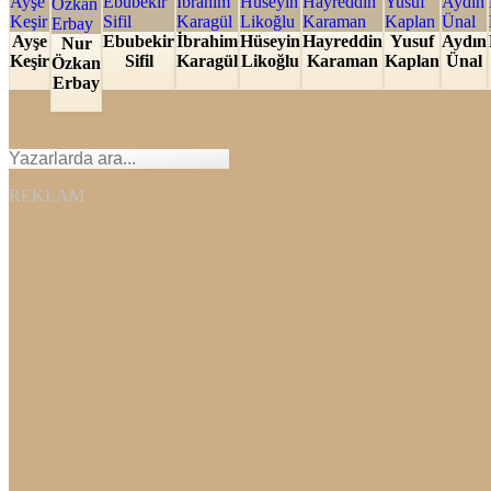
Ayşe
Ebubekir
İbrahim
Hüseyin
Hayreddin
Yusuf
Aydın
Nur
Keşir
Sifil
Karagül
Likoğlu
Karaman
Kaplan
Ünal
Özkan
Erbay
REKLAM