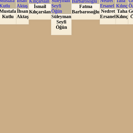
İsmail
Fatma
Mustafa
İhsan
Nedret
Taha
G
Kılıçarslan
Barbarosoğlu
Kutlu
Aktaş
Süleyman
Ersanel
Kılınç
Ö
Seyfi
Öğün