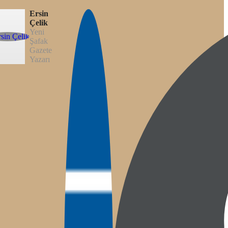
Ersin
Çelik
Yeni
Şafak
Gazete
Yazarı