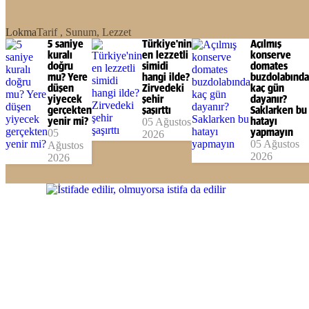
Lokma
Tarif , Sunum, Lezzet
5 saniye
Türkiye'nin
Açılmış
kuralı
en lezzetli
konserve
doğru
simidi
domates
mu? Yere
hangi ilde?
buzdolabında
düşen
Zirvedeki
kaç gün
yiyecek
şehir
dayanır?
gerçekten
şaşırttı
Saklarken bu
yenir mi?
05 Ağustos
hatayı
05
yapmayın
2026
05 Ağustos
Ağustos
2026
2026