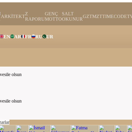
N
Z
GENÇ
SALT
ARKİTEKT
GZTMZT
TIMECODE
T
H
RAPORU
MOTTO
OKUNUR
EN
AR
FR
RU
UR
ar
sile olsun
sile olsun
arlar