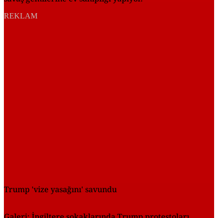
REKLAM
Trump 'vize yasağını' savundu
Galeri: İngiltere sokaklarında Trump protestoları