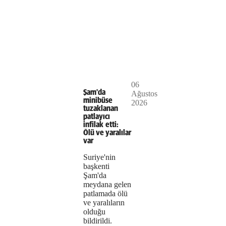
Play
06
The
This is
Şam'da
Ağustos
Video
a modal
minibüse
2026
media
window.
tuzaklanan
patlayıcı
could
infilak etti:
Ölü ve yaralılar
not
var
be
Suriye'nin
başkenti
loaded,
Şam'da
meydana gelen
either
patlamada ölü
ve yaralıların
because
olduğu
the
bildirildi.