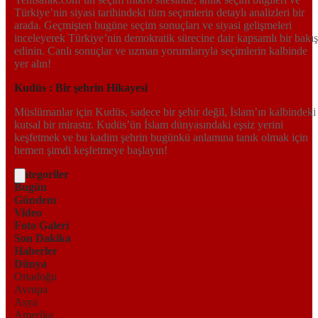
Türkiye’nin siyasi tarihindeki tüm seçimlerin detaylı analizleri bir
arada. Geçmişten bugüne seçim sonuçları ve siyasi gelişmeleri
inceleyerek Türkiye’nin demokratik sürecine dair kapsamlı bir bakış
edinin. Canlı sonuçlar ve uzman yorumlarıyla seçimlerin kalbinde
yer alın!
Kudüs : Bir şehrin Hikayesi
Müslümanlar için Kudüs, sadece bir şehir değil, İslam’ın kalbindeki
kutsal bir mirastır. Kudüs’ün İslam dünyasındaki eşsiz yerini
keşfetmek ve bu kadim şehrin bugünkü anlamına tanık olmak için
hemen şimdi keşfetmeye başlayın!
Kategoriler
Bugün
Gündem
Video
Foto Galeri
Son Dakika
Haberler
Dünya
Ortadoğu
Avrupa
Asya
Amerika