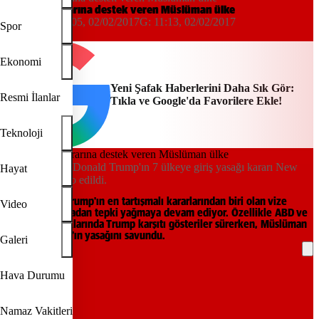
Trump'ın kararına destek veren Müslüman ülke
Yeni Şafak
11:05, 02/02/2017
G:
11:13, 02/02/2017
Spor
Yeni Şafak
Ekonomi
Yeni Şafak Haberlerini Daha Sık Gör:
Resmi İlanlar
Tıkla ve Google'da Favorilere Ekle!
Teknoloji
ABD Başkanı Donald Trump'ın 7 ülkeye giriş yasağı kararı New
Hayat
York'ta protesto edildi.
ABD Başkanı Trump'ın en tartışmalı kararlarından biri olan vize
Video
yasağına dünyadan tepki yağmaya devam ediyor. Özellikle ABD ve
İngiltere sokaklarında Trump karşıtı gösteriler sürerken, Müslüman
bir ülke Trump'ın yasağını savundu.
Galeri
REKLAM
Hava Durumu
Namaz Vakitleri