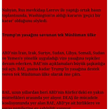
Nahyan, Rus mevkidaşı Lavrov ile yaptığı ortak basın
toplantısında, Washington'ın aldığı kararın 'geçici bir
karar' olduğunu söyledi.
Trump'ın yasağını savunan tek Müslüman ülke
ABD'nin İran, Irak, Suriye, Sudan, Libya, Somali, Sudan
ve Yemen'e yönelik uyguladığı vize yasağına tepkiler
devam ederken, BAE'nin açıklamaları büyük şaşkınlığa
yol açtı. BAE, şuana kadar Trump'In yasağına destek
veren tek Müslüman ülke olarak öne çıktı.
BAE, uzun yıllardan beri ABD'nin Körfez'deki en yakın
müttefikleri arasında yer alıyor. DEAŞ ile mücadele
koalisyonunda yer alan BAE, ABD'ye ait birliklere ve
savaş gemilerine ev sahipliği yapıyor.