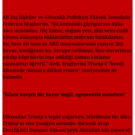
AB Dış İlişkiler ve Güvenlik Politikası Yüksek Temsilcisi
Federica Mogherini, "Bu konudaki görüşlerimi daha
önce açıkladım. Hiç kimse, doğum yeri, dini veya etnik
kökeni dolaysıyla haklarından mahrum bırakılamaz.
Bu, hem AB hem de ABD anayasalarında yazıyor. Biz
buyuz, kimliğimiz bu. Avrupa tarihimiz, bize duvarların
yıkılıp köprülerin inşa edildiği zaman kutlama
yapmamızı öğretti." dedi. Mogherini Trump'a "kendi
ülkesinde olanlara dikkat etmesi" tavsiyesinde de
bulundu.
"İslam karşıtı bir karar değil, egemenlik meselesi"
Dünyadan Trump'a tepki yağarken, Müslüman bir ülke,
Trump'ın vize yasağını savundu. Birleşik Arap
Emirlikleri Dışişleri Bakanı Şeyh Abdullah bin Zayed el-