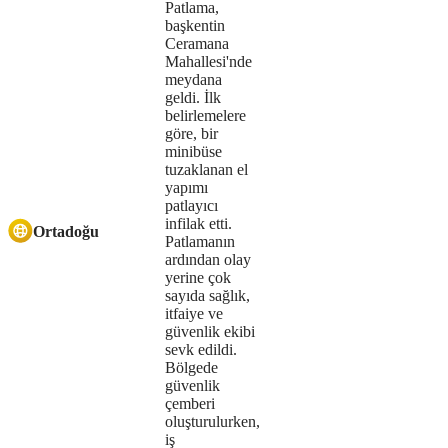
Patlama,
server
başkentin
Ceramana
or
Mahallesi'nde
meydana
network
geldi. İlk
belirlemelere
failed
göre, bir
minibüse
or
tuzaklanan el
because
yapımı
patlayıcı
the
infilak etti.
Ortadoğu
Patlamanın
format
ardından olay
yerine çok
is
sayıda sağlık,
itfaiye ve
not
güvenlik ekibi
sevk edildi.
supported.
Bölgede
güvenlik
çemberi
oluşturulurken,
iş