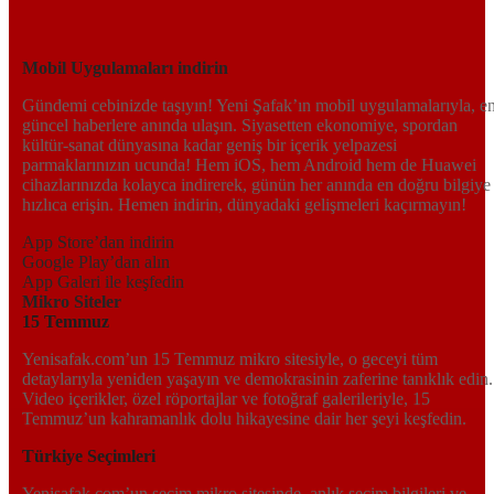
yerden en doğru bilgiye ulaşın; Yeni Şafak’la gündemi yakalayın!
Sosyal medyada bizi takip edin
Mobil Uygulamaları indirin
Gündemi cebinizde taşıyın! Yeni Şafak’ın mobil uygulamalarıyla, e
güncel haberlere anında ulaşın. Siyasetten ekonomiye, spordan
kültür-sanat dünyasına kadar geniş bir içerik yelpazesi
parmaklarınızın ucunda! Hem iOS, hem Android hem de Huawei
cihazlarınızda kolayca indirerek, günün her anında en doğru bilgiye
hızlıca erişin. Hemen indirin, dünyadaki gelişmeleri kaçırmayın!
App Store’dan indirin
Google Play’dan alın
App Galeri ile keşfedin
Mikro Siteler
15 Temmuz
Yenisafak.com’un 15 Temmuz mikro sitesiyle, o geceyi tüm
detaylarıyla yeniden yaşayın ve demokrasinin zaferine tanıklık edin.
Video içerikler, özel röportajlar ve fotoğraf galerileriyle, 15
Temmuz’un kahramanlık dolu hikayesine dair her şeyi keşfedin.
Türkiye Seçimleri
Yenisafak.com’un seçim mikro sitesinde, anlık seçim bilgileri ve