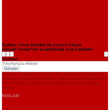
Başlıklar :
Şeyh Abdullah bin Zayed el Nahyan
Donald Trump
Vize Yasağı
Birleşik Arap Emirlikleri
Yorumlar
Gönder
Sitemizde paylaştığınız yorumlar, diğer kullanıcılar için değerli bir
kaynaktır. Lütfen farklı görüşlere ve diğer kullanıcılara saygılı olun.
Kaba, saldırgan, aşağılayıcı veya ayrımcı ifadeler kullanmaktan
kaçının.
REKLAM