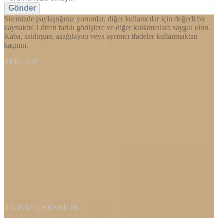
Gönder
Sitemizde paylaştığınız yorumlar, diğer kullanıcılar için değerli bir
kaynaktır. Lütfen farklı görüşlere ve diğer kullanıcılara saygılı olun.
Kaba, saldırgan, aşağılayıcı veya ayrımcı ifadeler kullanmaktan
kaçının.
REKLAM
İLGINIZI ÇEKEBILIR