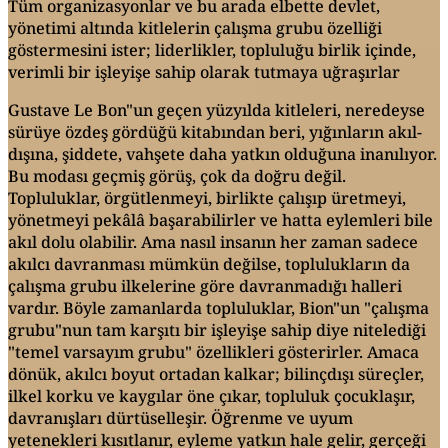
Tüm organizasyonlar ve bu arada elbette devlet,
yönetimi altında kitlelerin çalışma grubu özelliği
göstermesini ister; liderlikler, topluluğu birlik içinde,
verimli bir işleyişe sahip olarak tutmaya uğraşırlar
Gustave Le Bon"un geçen yüzyılda kitleleri, neredeyse
sürüye özdeş gördüğü kitabından beri, yığınların akıl-
dışına, şiddete, vahşete daha yatkın olduğuna inanılıyor.
Bu modası geçmiş görüş, çok da doğru değil.
Topluluklar, örgütlenmeyi, birlikte çalışıp üretmeyi,
yönetmeyi pekâlâ başarabilirler ve hatta eylemleri bile
akıl dolu olabilir. Ama nasıl insanın her zaman sadece
akılcı davranması mümkün değilse, toplulukların da
çalışma grubu ilkelerine göre davranmadığı halleri
vardır. Böyle zamanlarda topluluklar, Bion"un "çalışma
grubu"nun tam karşıtı bir işleyişe sahip diye nitelediği
"temel varsayım grubu" özellikleri gösterirler. Amaca
dönük, akılcı boyut ortadan kalkar; bilinçdışı süreçler,
ilkel korku ve kaygılar öne çıkar, topluluk çocuklaşır,
davranışları dürtüselleşir. Öğrenme ve uyum
yetenekleri kısıtlanır, eyleme yatkın hale gelir, gerçeği