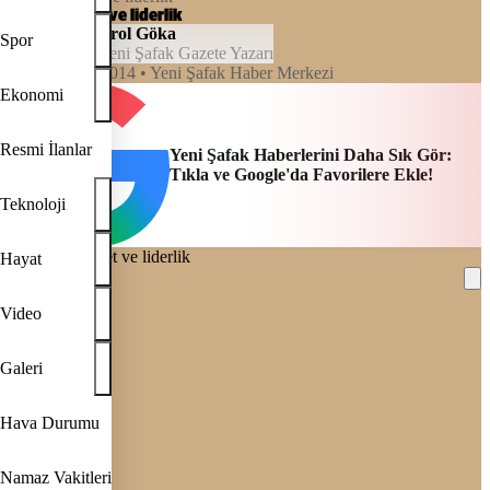
Çılgın vahşet ve liderlik
Erol Göka
Spor
Yeni Şafak Gazete Yazarı
00:00, 16/10/2014
• Yeni Şafak Haber Merkezi
Ekonomi
Resmi İlanlar
Yeni Şafak Haberlerini Daha Sık Gör:
Tıkla ve Google'da Favorilere Ekle!
Teknoloji
Hayat
Video
REKLAM
Galeri
Hava Durumu
Namaz Vakitleri