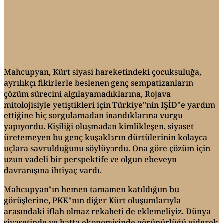
Mahcupyan, Kürt siyasi hareketindeki çocuksuluğa,
ayrılıkçı fikirlerle beslenen genç sempatizanların
çözüm sürecini algılayamadıklarına, Rojava
mitolojisiyle yetiştikleri için Türkiye"nin IŞİD"e yardım
ettiğine hiç sorgulamadan inandıklarına vurgu
yapıyordu. Kişiliği oluşmadan kimlikleşen, siyaset
üretemeyen bu genç kuşakların dürtülerinin kolayca
uçlara savrulduğunu söylüyordu. Ona göre çözüm için
uzun vadeli bir perspektife ve olgun ebeveyn
davranışına ihtiyaç vardı.
Mahcupyan"ın hemen tamamen katıldığım bu
görüşlerine, PKK"nın diğer Kürt oluşumlarıyla
arasındaki iflah olmaz rekabeti de eklemeliyiz. Dünya
siyasetinde ve hatta ekonomisinde görünürlüğü giderek