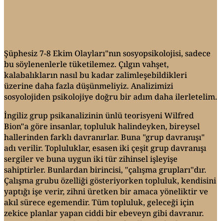
Şüphesiz 7-8 Ekim Olayları"nın sosyopsikolojisi, sadece
bu söylenenlerle tüketilemez. Çılgın vahşet,
kalabalıkların nasıl bu kadar zalimleşebildikleri
üzerine daha fazla düşünmeliyiz. Analizimizi
sosyolojiden psikolojiye doğru bir adım daha ilerletelim.
İngiliz grup psikanalizinin ünlü teorisyeni Wilfred
Bion"a göre insanlar, topluluk halindeyken, bireysel
hallerinden farklı davranırlar. Buna "grup davranışı"
adı verilir. Topluluklar, esasen iki çeşit grup davranışı
sergiler ve buna uygun iki tür zihinsel işleyişe
sahiptirler. Bunlardan birincisi, "çalışma grupları"dır.
Çalışma grubu özelliği gösteriyorken topluluk, kendisini
yaptığı işe verir, zihni üretken bir amaca yöneliktir ve
akıl sürece egemendir. Tüm topluluk, geleceği için
zekice planlar yapan ciddi bir ebeveyn gibi davranır.