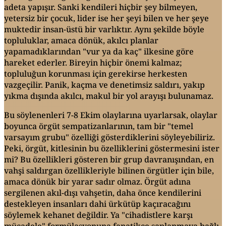
adeta yapışır. Sanki kendileri hiçbir şey bilmeyen,
yetersiz bir çocuk, lider ise her şeyi bilen ve her şeye
muktedir insan-üstü bir varlıktır. Aynı şekilde böyle
topluluklar, amaca dönük, akılcı planlar
yapamadıklarından "vur ya da kaç" ilkesine göre
hareket ederler. Bireyin hiçbir önemi kalmaz;
topluluğun korunması için gerekirse herkesten
vazgeçilir. Panik, kaçma ve denetimsiz saldırı, yakıp
yıkma dışında akılcı, makul bir yol arayışı bulunamaz.
Bu söylenenleri 7-8 Ekim olaylarına uyarlarsak, olaylar
boyunca örgüt sempatizanlarının, tam bir "temel
varsayım grubu" özelliği gösterdiklerini söyleyebiliriz.
Peki, örgüt, kitlesinin bu özelliklerini göstermesini ister
mi? Bu özellikleri gösteren bir grup davranışından, en
vahşi saldırgan özellikleriyle bilinen örgütler için bile,
amaca dönük bir yarar sadır olmaz. Örgüt adına
sergilenen akıl-dışı vahşetin, daha önce kendilerini
destekleyen insanları dahi ürkütüp kaçıracağını
söylemek kehanet değildir. Ya "cihadistlere karşı
mücadele" formülasyonuna fanatikçe saplanmaya bağlı