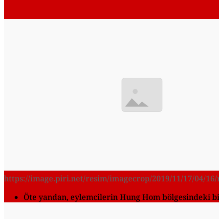
https://image.piri.net/resim/imagecrop/2019/11/17/04/1
Öte yandan, eylemcilerin Hung Hom bölgesindeki bi