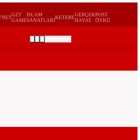
GZT
İSLAM
GERÇEK
POST
VNET
KETEBE
GAME
SANATLARI
HAYAT
ÖYKÜ
Giriş yapın