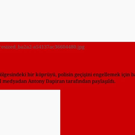
7/resized_ba2a2-a54137ac36604480.jpg
esindeki bir köprüyü, polisin geçişini engellemek için ba
yal medyadan Antony Dapiran tarafından paylaşıldı.