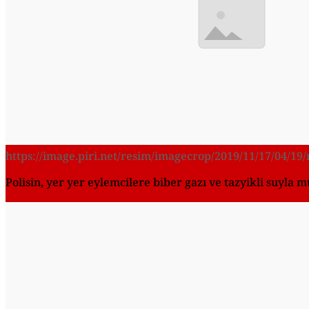
https://image.piri.net/resim/imagecrop/2019/11/17/04/1
Polisin, yer yer eylemcilere biber gazı ve tazyikli suyla mü