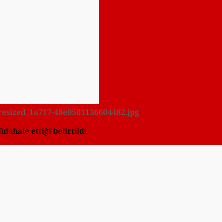
9/resized_1a717-48e0501136604482.jpg
dahale ettiği belirtildi.