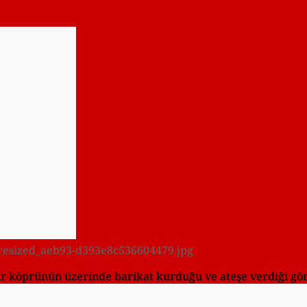
6/resized_aeb93-d393e8c536604479.jpg
r köprünün üzerinde barikat kurduğu ve ateşe verdiği gö