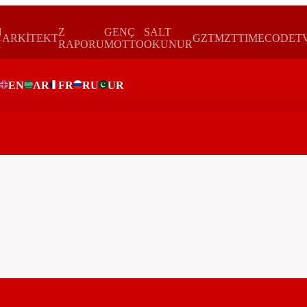
N
Z
GENÇ
SALT
ARKİTEKT
GZTMZT
TIMECODE
T
H
RAPORU
MOTTO
OKUNUR
EN
AR
FR
RU
UR