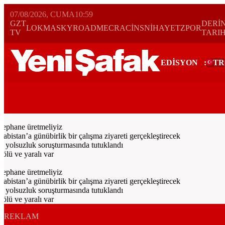
07/08/2026, CUMA
10:59
GZT
DERİ
LOKMA
SKYROAD
MECRA
CİNS
NİHAYET
ZPOR
TV
TARI
EDİSYON
:
TR
Bugün
Spor
Ekonomi
Gündem
Resmi İlanlar
Galeri
Video
Dünya
ephane üretmeliyiz
tan’a günübirlik bir çalışma ziyareti gerçekleştirecek
yolsuzluk soruşturmasında tutuklandı
ü ve yaralı var
ephane üretmeliyiz
tan’a günübirlik bir çalışma ziyareti gerçekleştirecek
yolsuzluk soruşturmasında tutuklandı
ü ve yaralı var
REKLAM