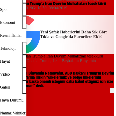
Netanyahu'dan Trump'a İran Devrim Muhafızları teşekkürü
18:54, 08/04/2019
G:
18:59, 08/04/2019
Spor
AA
Ekonomi
Yeni Şafak Haberlerini Daha Sık Gör:
Resmi İlanlar
Tıkla ve Google'da Favorilere Ekle!
Teknoloji
ABD Başkanı Donald Trump, İsrail Başbakanı Binyamin
Hayat
Netanyahu
İsrail Başbakanı Binyamin Netanyahu, ABD Başkanı Trump'ın Devrim
Video
Muhafızları kararına ilişkin "Ülkelerimiz ve bölge ülkelerinin
çıkarına olan bir başka önemli isteğimi daha kabul ettiğiniz için size
teşekkür ediyorum" dedi.
Galeri
REKLAM
Hava Durumu
Namaz Vakitleri