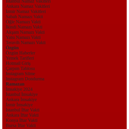
İstanbul Namaz Vakitleri
Ankara Namaz Vakitleri
İzmir Namaz Vakitleri
Sabah Namazı Vakti
Öğle Namazı Vakti
İkindi Namazı Vakti
Akşam Namazı Vakti
Yatsı Namazı Vakti
Teravih Namazı Vakti
Özgün
Özgün Haberler
Yemek Tarifleri
Hotmail Giriş
Çarpım Tablosu
Instagram Silme
Instagram Dondurma
Ramazan
İmsakiye 2024
İstanbul İmsakiye
Ankara İmsakiye
İzmir İmsakiye
İstanbul İftar Vakti
Ankara İftar Vakti
Konya İftar Vakti
Bursa İftar Vakti