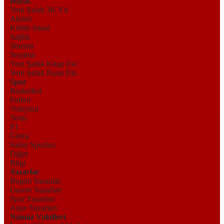
Hayat
Yeni Şafak 30. Yıl
Aktüel
Kültür Sanat
Sağlık
Sinema
Seyahat
Yeni Şafak Kitap Eki
Yeni Şafak Pazar Eki
Spor
Basketbol
Futbol
Voleybol
Tenis
F1
Güreş
Salon Sporları
Diğer
Bilgi
Yazarlar
Bugün Yazanlar
Gazete Yazarları
Spor Yazarları
Arşiv Yazarları
Namaz Vakitleri