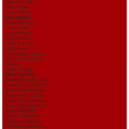
İzmir İftar Vakti
İftar Saatleri
Sahur Saatleri
Dini Bilgileri
Cuma Mesajları
Yasin Suresi
Amenerrasulü
Ayetel Kürsi
Felak Nas Suresi
Fetih Suresi
Namaz Nasıl Kılınır?
Abdest Nasıl Alınır?
Hadisler
Rüya Tabirleri
Hava Durumu
İstanbul Hava Durumu
Ankara Hava Durumu
İzmir Hava Durumu
Bursa Hava Durumu
Antalya Hava Durumu
Konya Hava Durumu
Spor Haberleri
Transfer Haberleri
Beşiktaş Haberleri
Galatasaray Haberleri