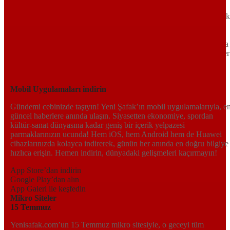
Türkiye’nin gündemini belirleyen haber kaynağına hoş geldiniz!
Tarafsız, dinamik ve derinlemesine habercilik anlayışıyla Yeni Şafak
okuyucularına güncel gelişmelerin ötesinde bir deneyim sunuyor.
Siyaset ve ekonomiden kültür-sanat ve spor dünyasına kadar geniş
bir yelpazede sunduğu haberlerle, hem Türkiye’de hem de dünyada
neler olup bittiğini anında öğrenin. Dijital platformlarıyla her an, her
yerden en doğru bilgiye ulaşın; Yeni Şafak’la gündemi yakalayın!
Sosyal medyada bizi takip edin
Mobil Uygulamaları indirin
Gündemi cebinizde taşıyın! Yeni Şafak’ın mobil uygulamalarıyla, e
güncel haberlere anında ulaşın. Siyasetten ekonomiye, spordan
kültür-sanat dünyasına kadar geniş bir içerik yelpazesi
parmaklarınızın ucunda! Hem iOS, hem Android hem de Huawei
cihazlarınızda kolayca indirerek, günün her anında en doğru bilgiye
hızlıca erişin. Hemen indirin, dünyadaki gelişmeleri kaçırmayın!
App Store’dan indirin
Google Play’dan alın
App Galeri ile keşfedin
Mikro Siteler
15 Temmuz
Yenisafak.com’un 15 Temmuz mikro sitesiyle, o geceyi tüm