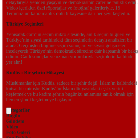
detaylarıyla yeniden yaşayın ve demokrasinin zaferine tanıklık edin.
Video içerikler, özel röportajlar ve fotoğraf galerileriyle, 15
Temmuz’un kahramanlık dolu hikayesine dair her şeyi keşfedin.
Türkiye Seçimleri
Yenisafak.com’un seçim mikro sitesinde, anlık seçim bilgileri ve
Türkiye’nin siyasi tarihindeki tüm seçimlerin detaylı analizleri bir
arada. Geçmişten bugüne seçim sonuçları ve siyasi gelişmeleri
inceleyerek Türkiye’nin demokratik sürecine dair kapsamlı bir bakış
edinin. Canlı sonuçlar ve uzman yorumlarıyla seçimlerin kalbinde
yer alın!
Kudüs : Bir şehrin Hikayesi
Müslümanlar için Kudüs, sadece bir şehir değil, İslam’ın kalbindeki
kutsal bir mirastır. Kudüs’ün İslam dünyasındaki eşsiz yerini
keşfetmek ve bu kadim şehrin bugünkü anlamına tanık olmak için
hemen şimdi keşfetmeye başlayın!
Kategoriler
Bugün
Gündem
Video
Foto Galeri
Son Dakika