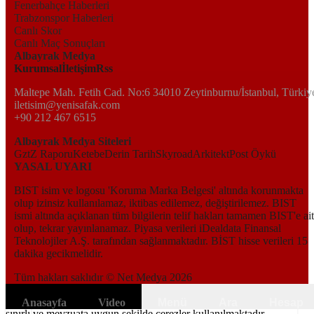
Fenerbahçe Haberleri
Trabzonspor Haberleri
Canlı Skor
Canlı Maç Sonuçları
Albayrak Medya
Kurumsal
İletişim
Rss
Maltepe Mah. Fetih Cad. No:6 34010 Zeytinburnu/İstanbul, Türkiy
iletisim@yenisafak.com
+90 212 467 6515
Albayrak Medya Siteleri
Gzt
Z Raporu
Ketebe
Derin Tarih
Skyroad
Arkitekt
Post Öykü
YASAL UYARI
BIST isim ve logosu 'Koruma Marka Belgesi' altında korunmakta
olup izinsiz kullanılamaz, iktibas edilemez, değiştirilemez. BIST
ismi altında açıklanan tüm bilgilerin telif hakları tamamen BIST'e ait
olup, tekrar yayınlanamaz. Piyasa verileri iDealdata Finansal
Teknolojiler A.Ş. tarafından sağlanmaktadır. BİST hisse verileri 15
dakika gecikmelidir.
Tüm hakları saklıdır © Net Medya
2026
Kapat
6698 sayılı Kişisel Verilerin Korunması Kanunundaki amaçlar ile
Anasayfa
Video
Menü
Ara
Hesap
sınırlı ve mevzuata uygun şekilde çerezler kullanılmaktadır.