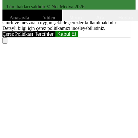
Tüm hakları saklıdır © Net Medya
2026
6698 sayılı Kişisel Verilerin Korunması Kanunundaki amaçlar ile
Anasayfa
Video
Menü
Ara
Hesap
sınırlı ve mevzuata uygun şekilde çerezler kullanılmaktadır.
Detaylı bilgi için çerez politikamızı inceleyebilirsiniz.
Çerez Politikası
Tercihler
Kabul Et