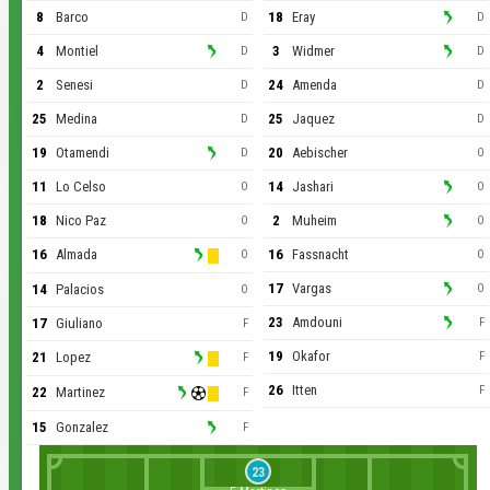
8
Barco
18
Eray
D
D
4
Montiel
3
Widmer
D
D
2
Senesi
24
Amenda
D
D
25
Medina
25
Jaquez
D
D
19
Otamendi
20
Aebischer
D
O
11
Lo Celso
14
Jashari
O
O
18
Nico Paz
2
Muheim
O
O
16
Almada
16
Fassnacht
O
O
17
Vargas
14
Palacios
O
O
23
Amdouni
17
Giuliano
F
F
19
Okafor
21
Lopez
F
F
26
Itten
F
22
Martinez
F
15
Gonzalez
F
23