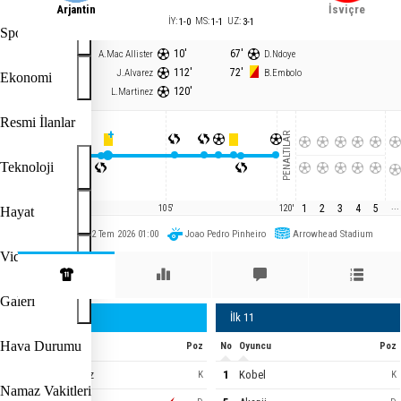
Arjantin
İsviçre
İY
:
1
-
0
MS
:
1
-
1
UZ
:
3
-
1
Spor
10
'
67
'
A.Mac Allister
D.Ndoye
112
'
72
'
J.Alvarez
B.Embolo
Ekonomi
120
'
L.Martinez
ARJ
Resmi İlanlar
+
UZATMALAR
PENALTILAR
MAÇ SONU
Teknoloji
İSV
...
1
2
3
4
5
90'
90'
105'
120'
Hayat
Paz 12 Tem 2026 01:00
Joao Pedro Pinheiro
Arrowhead Stadium
Video
Galeri
İlk 11
İlk 11
Hava Durumu
No
Oyuncu
Poz
No
Oyuncu
Poz
23
E.Martinez
1
Kobel
K
K
Namaz Vakitleri