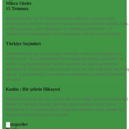
Mikro Siteler
15 Temmuz
Yenisafak.com’un 15 Temmuz mikro sitesiyle, o geceyi tüm
detaylarıyla yeniden yaşayın ve demokrasinin zaferine tanıklık edin.
Video içerikler, özel röportajlar ve fotoğraf galerileriyle, 15
Temmuz’un kahramanlık dolu hikayesine dair her şeyi keşfedin.
Türkiye Seçimleri
Yenisafak.com’un seçim mikro sitesinde, anlık seçim bilgileri ve
Türkiye’nin siyasi tarihindeki tüm seçimlerin detaylı analizleri bir
arada. Geçmişten bugüne seçim sonuçları ve siyasi gelişmeleri
inceleyerek Türkiye’nin demokratik sürecine dair kapsamlı bir bakış
edinin. Canlı sonuçlar ve uzman yorumlarıyla seçimlerin kalbinde
yer alın!
Kudüs : Bir şehrin Hikayesi
Müslümanlar için Kudüs, sadece bir şehir değil, İslam’ın kalbindeki
kutsal bir mirastır. Kudüs’ün İslam dünyasındaki eşsiz yerini
keşfetmek ve bu kadim şehrin bugünkü anlamına tanık olmak için
hemen şimdi keşfetmeye başlayın!
Kategoriler