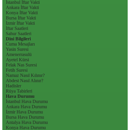
İstanbul İftar Vakti
Ankara İftar Vakti
Konya İftar Vakti
Bursa İftar Vakti
İzmir İftar Vakti
İftar Saatleri
Sahur Saatleri
Dini Bilgileri
Cuma Mesajları
Yasin Suresi
Amenerrasulü
Ayetel Kürsi
Felak Nas Suresi
Fetih Suresi
Namaz Nasıl Kılınır?
Abdest Nasıl Alınır?
Hadisler
Rüya Tabirleri
Hava Durumu
İstanbul Hava Durumu
Ankara Hava Durumu
İzmir Hava Durumu
Bursa Hava Durumu
Antalya Hava Durumu
Konya Hava Durumu