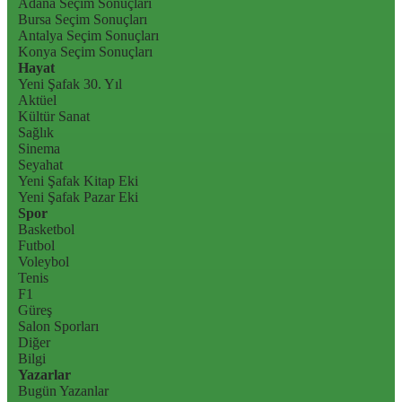
Adana Seçim Sonuçları
Bursa Seçim Sonuçları
Antalya Seçim Sonuçları
Konya Seçim Sonuçları
Hayat
Yeni Şafak 30. Yıl
Aktüel
Kültür Sanat
Sağlık
Sinema
Seyahat
Yeni Şafak Kitap Eki
Yeni Şafak Pazar Eki
Spor
Basketbol
Futbol
Voleybol
Tenis
F1
Güreş
Salon Sporları
Diğer
Bilgi
Yazarlar
Bugün Yazanlar