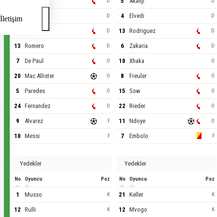
26
Molina
5
Akanji
D
D
6
Martinez
4
Elvedi
D
D
İletişim
3
Tagliafico
13
Rodriguez
D
D
13
Romero
6
Zakaria
D
D
7
De Paul
10
Xhaka
O
O
20
Mac Allister
8
Freuler
O
O
5
Paredes
15
Sow
O
O
24
Fernandez
22
Rieder
O
O
9
Alvarez
11
Ndoye
F
O
10
Messi
7
Embolo
F
F
Yedekler
Yedekler
No
Oyuncu
Poz
No
Oyuncu
Poz
1
Musso
21
Keller
K
K
12
Rulli
12
Mvogo
K
K