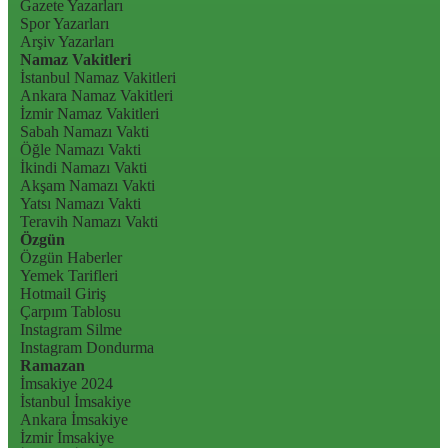
Gazete Yazarları
Spor Yazarları
Arşiv Yazarları
Namaz Vakitleri
İstanbul Namaz Vakitleri
Ankara Namaz Vakitleri
İzmir Namaz Vakitleri
Sabah Namazı Vakti
Öğle Namazı Vakti
İkindi Namazı Vakti
Akşam Namazı Vakti
Yatsı Namazı Vakti
Teravih Namazı Vakti
Özgün
Özgün Haberler
Yemek Tarifleri
Hotmail Giriş
Çarpım Tablosu
Instagram Silme
Instagram Dondurma
Ramazan
İmsakiye 2024
İstanbul İmsakiye
Ankara İmsakiye
İzmir İmsakiye