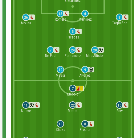
E.Martinez
13
6
26
3
Romero
Martinez
Molina
Tagliafico
5
Paredes
7
24
20
De Paul
Fernandez
Mac Allister
10
9
Messi
Alvarez
7
Embolo
11
22
15
Ndoye
Rieder
Sow
10
8
Xhaka
Freuler