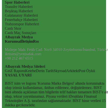
Spor Haberleri
Transfer Haberleri
Beşiktaş Haberleri
Galatasaray Haberleri
Fenerbahçe Haberleri
Trabzonspor Haberleri
Canlı Skor
Canlı Maç Sonuçları
Albayrak Medya
Kurumsal
İletişim
Rss
Maltepe Mah. Fetih Cad. No:6 34010 Zeytinburnu/İstanbul, Türkiy
iletisim@yenisafak.com
+90 212 467 6515
Albayrak Medya Siteleri
Gzt
Z Raporu
Ketebe
Derin Tarih
Skyroad
Arkitekt
Post Öykü
YASAL UYARI
BIST isim ve logosu 'Koruma Marka Belgesi' altında korunmakta
olup izinsiz kullanılamaz, iktibas edilemez, değiştirilemez. BIST
ismi altında açıklanan tüm bilgilerin telif hakları tamamen BIST'e ait
olup, tekrar yayınlanamaz. Piyasa verileri iDealdata Finansal
Teknolojiler A.Ş. tarafından sağlanmaktadır. BİST hisse verileri 15
dakika gecikmelidir.