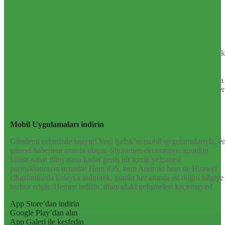
Sayfa Sonu
TR
EN
AR
FR
RU
UR
Türkiye’nin Birikimi. Uluslararası Medya Grubu.
Türkiye’nin gündemini belirleyen haber kaynağına hoş geldiniz!
Tarafsız, dinamik ve derinlemesine habercilik anlayışıyla Yeni Şafak
okuyucularına güncel gelişmelerin ötesinde bir deneyim sunuyor.
Siyaset ve ekonomiden kültür-sanat ve spor dünyasına kadar geniş
bir yelpazede sunduğu haberlerle, hem Türkiye’de hem de dünyada
neler olup bittiğini anında öğrenin. Dijital platformlarıyla her an, her
yerden en doğru bilgiye ulaşın; Yeni Şafak’la gündemi yakalayın!
Sosyal medyada bizi takip edin
Mobil Uygulamaları indirin
Gündemi cebinizde taşıyın! Yeni Şafak’ın mobil uygulamalarıyla, e
güncel haberlere anında ulaşın. Siyasetten ekonomiye, spordan
kültür-sanat dünyasına kadar geniş bir içerik yelpazesi
parmaklarınızın ucunda! Hem iOS, hem Android hem de Huawei
cihazlarınızda kolayca indirerek, günün her anında en doğru bilgiye
hızlıca erişin. Hemen indirin, dünyadaki gelişmeleri kaçırmayın!
App Store’dan indirin
Google Play’dan alın
App Galeri ile keşfedin