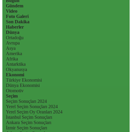
Bugün
Gündem
Video
Foto Galeri
Son Dakika
Haberler
Dünya
Ortadoğu
Avrupa
Asya
Amerika
Afrika
Antarktika
Okyanusya
Ekonomi
Türkiye Ekonomisi
Dünya Ekonomisi
Otomotiv
Seçim
Seçim Sonuçları 2024
Yerel Seçim Sonuçları 2024
Yerel Seçim Oy Oranları 2024
İstanbul Seçim Sonuçları
Ankara Seçim Sonuçları
İzmir Seçim Sonuçları