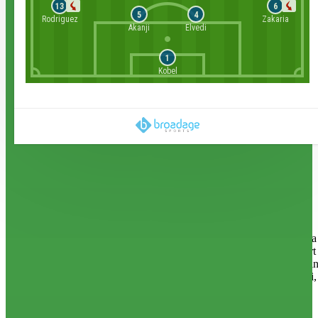
13
6
5
4
Rodriguez
Zakaria
Akanji
Elvedi
1
Kobel
Arjantin İsviçre canlı skor takibi ve canlı maç simülasyonu izle.
Arjantin İsviçre maçı 12 Temmuz 2026 01:00 Arrowhead
Stadium’nda karşılaşacak. Arjantin İsviçre maçını hakem Joao
Pinheiro yönetecek. Futbolseverler, Arjantin İsviçre kadro,
muhtemel 11’leri, yedekleri, teknik direktörleri, iki takımın da
ligdeki puan durumları ve sırasını canlı skor sayfasında yakından
takip edebilirler. Arjantin İsviçre canlı maç istatistikleri kapsamında
isabetli ve isabetsiz şut, gol, faul, korner, ofsayt, sarı ve kırmız kart
ile kurtarış sayıları anlık olarak kolaylıkla izleyebilirler. Tüm ligleri
ve maçların ne zaman saat kaçta oynanacağı, maçın kaç kaç bittiği,
golleri kimlerin attığını ve canlı skor takibi Yeni Şafak sayfasında