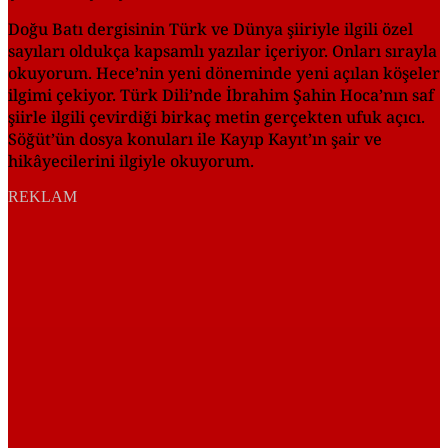
Doğu Batı dergisinin Türk ve Dünya şiiriyle ilgili özel
sayıları oldukça kapsamlı yazılar içeriyor. Onları sırayla
okuyorum. Hece’nin yeni döneminde yeni açılan köşeler
ilgimi çekiyor. Türk Dili’nde İbrahim Şahin Hoca’nın saf
şiirle ilgili çevirdiği birkaç metin gerçekten ufuk açıcı.
Söğüt’ün dosya konuları ile Kayıp Kayıt’ın şair ve
hikâyecilerini ilgiyle okuyorum.
REKLAM