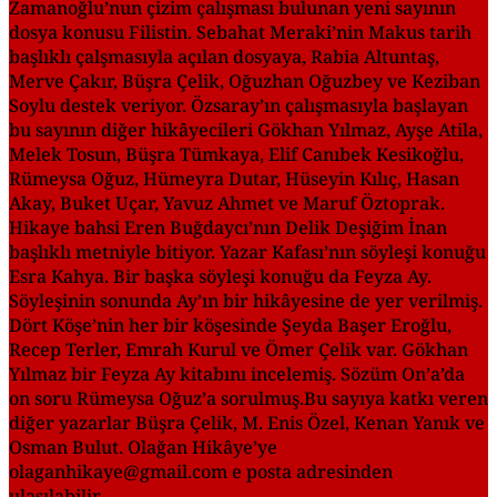
Zamanoğlu’nun çizim çalışması bulunan yeni sayının
dosya konusu Filistin. Sebahat Meraki’nin Makus tarih
başlıklı çalşmasıyla açılan dosyaya, Rabia Altuntaş,
Merve Çakır, Büşra Çelik, Oğuzhan Oğuzbey ve Keziban
Soylu destek veriyor. Özsaray’ın çalışmasıyla başlayan
bu sayının diğer hikâyecileri Gökhan Yılmaz, Ayşe Atila,
Melek Tosun, Büşra Tümkaya, Elif Canıbek Kesikoğlu,
Rümeysa Oğuz, Hümeyra Dutar, Hüseyin Kılıç, Hasan
Akay, Buket Uçar, Yavuz Ahmet ve Maruf Öztoprak.
Hikaye bahsi Eren Buğdaycı’nın Delik Deşiğim İnan
başlıklı metniyle bitiyor. Yazar Kafası’nın söyleşi konuğu
Esra Kahya. Bir başka söyleşi konuğu da Feyza Ay.
Söyleşinin sonunda Ay’ın bir hikâyesine de yer verilmiş.
Dört Köşe’nin her bir köşesinde Şeyda Başer Eroğlu,
Recep Terler, Emrah Kurul ve Ömer Çelik var. Gökhan
Yılmaz bir Feyza Ay kitabını incelemiş. Sözüm On’a’da
on soru Rümeysa Oğuz’a sorulmuş.Bu sayıya katkı veren
diğer yazarlar Büşra Çelik, M. Enis Özel, Kenan Yanık ve
Osman Bulut. Olağan Hikâye’ye
olaganhikaye@gmail.com e posta adresinden
ulaşılabilir.