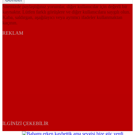
Sitemizde paylaştığınız yorumlar, diğer kullanıcılar için değerli bir
kaynaktır. Lütfen farklı görüşlere ve diğer kullanıcılara saygılı olun.
Kaba, saldırgan, aşağılayıcı veya ayrımcı ifadeler kullanmaktan
kaçının.
REKLAM
İLGINIZI ÇEKEBILIR