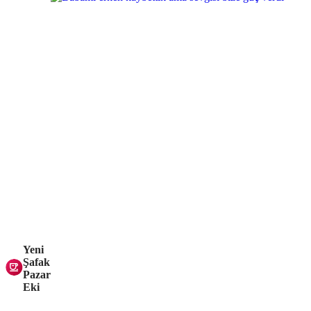
Yeni
Şafak
Pazar
Eki