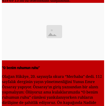
419 69 13 no'lu telefondan ulaşılabilir.
“O benim ruhumun ruhu”
Olağan Hikâye, 20. sayısıyla okura “Merhaba” dedi. 112
sayfalık derginin yayın yönetmenliğini Yunus Emre
Özsaray yapıyor. Özsaray’ın giriş yazısından bir alıntı
yapmalıyım: Ölüyoruz ama kulaklarımızda “O benim
ruhumun ruhu” cümlesi yankılanıyorken ruhların
dirilişine de şahitlik ediyoruz. Ön kapağında Nadide