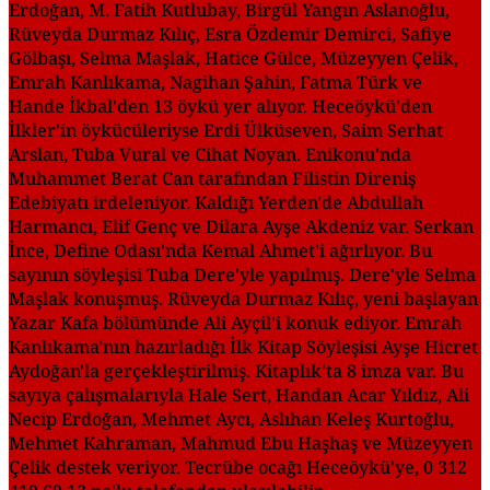
Erdoğan, M. Fatih Kutlubay, Birgül Yangın Aslanoğlu,
Rüveyda Durmaz Kılıç, Esra Özdemir Demirci, Safiye
Gölbaşı, Selma Maşlak, Hatice Gülce, Müzeyyen Çelik,
Emrah Kanlıkama, Nagihan Şahin, Fatma Türk ve
Hande İkbal'den 13 öykü yer alıyor. Heceöykü'den
İlkler'in öykücüleriyse Erdi Ülküseven, Saim Serhat
Arslan, Tuba Vural ve Cihat Noyan. Enikonu'nda
Muhammet Berat Can tarafından Filistin Direniş
Edebiyatı irdeleniyor. Kaldığı Yerden'de Abdullah
Harmancı, Elif Genç ve Dilara Ayşe Akdeniz var. Serkan
İnce, Define Odası'nda Kemal Ahmet'i ağırlıyor. Bu
sayının söyleşisi Tuba Dere'yle yapılmış. Dere'yle Selma
Maşlak konuşmuş. Rüveyda Durmaz Kılıç, yeni başlayan
Yazar Kafa bölümünde Ali Ayçil'i konuk ediyor. Emrah
Kanlıkama'nın hazırladığı İlk Kitap Söyleşisi Ayşe Hicret
Aydoğan'la gerçekleştirilmiş. Kitaplık'ta 8 imza var. Bu
sayıya çalışmalarıyla Hale Sert, Handan Acar Yıldız, Ali
Necip Erdoğan, Mehmet Aycı, Aslıhan Keleş Kurtoğlu,
Mehmet Kahraman, Mahmud Ebu Haşhaş ve Müzeyyen
Çelik destek veriyor. Tecrübe ocağı Heceöykü'ye, 0 312