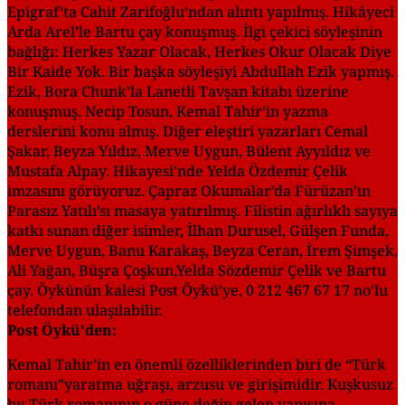
Epigraf’ta Cahit Zarifoğlu’ndan alıntı yapılmış. Hikâyeci
Arda Arel’le Bartu çay konuşmuş. İlgi çekici söyleşinin
bağlığı: Herkes Yazar Olacak, Herkes Okur Olacak Diye
Bir Kaide Yok. Bir başka söyleşiyi Abdullah Ezik yapmış.
Ezik, Bora Chunk’la Lanetli Tavşan kitabı üzerine
konuşmuş. Necip Tosun, Kemal Tahir’in yazma
derslerini konu almış. Diğer eleştiri yazarları Cemal
Şakar, Beyza Yıldız, Merve Uygun, Bülent Ayyıldız ve
Mustafa Alpay. Hikayesi’nde Yelda Özdemir Çelik
imzasını görüyoruz. Çapraz Okumalar’da Fürüzan’ın
Parasız Yatılı’sı masaya yatırılmış. Filistin ağırlıklı sayıya
katkı sunan diğer isimler, İlhan Durusel, Gülşen Funda,
Merve Uygun, Banu Karakaş, Beyza Ceran, İrem Şimşek,
Ali Yağan, Büşra Çoşkun,Yelda Sözdemir Çelik ve Bartu
çay. Öykünün kalesi Post Öykü’ye, 0 212 467 67 17 no’lu
telefondan ulaşılabilir.
Post Öykü'den:
Kemal Tahir'in en önemli özelliklerinden biri de “Türk
romanı”yaratma uğraşı, arzusu ve girişimidir. Kuşkusuz
bu Türk romanının o güne değin gelen yapısına,