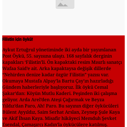
Filistin için öykü!
Aykut Ertuğrul yönetiminde iki ayda bir yayımlanan
Post Öykü, 55. sayısına ulaştı. 168 sayfalık derginin
kapakları ‘Filistin’li. Ön kapaktaki resim Mısırlı sanatçı
Wafaa Said’e ait. Arka kapaktaysa değişik dillerde
“Nehirden denize kadar özgür Filistin” yazısı var.
Okumaya Mustafa Alpay’la Bartu Çay’ın hazırladığı
Gündem haberleriyle başlıyoruz. İlk öykü Cemal
Şakar’dan: Köyün Mutlu Kaderi. Peşinden iki çalışma
geliyor. Arda Arel’den Ateşi Çağırmak ve Beyza
Yıldız’dan Paro, Ah! Paro. Bu sayının diğer öykücüleri
Bülent Ayyıldız, Saim Serhat Arslan, Zeynep Şule Kaya
ve Akif İhsan Kaya. Misafir hikâyeci Memduh Şevket
Esendal, Çamaşırcı Kadın’la öykücülere katılmış.