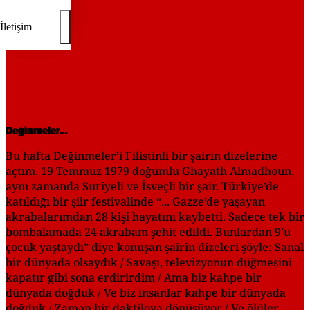
İletişim
Değinmeler...
Bu hafta Değinmeler’i Filistinli bir şairin dizelerine
açtım. 19 Temmuz 1979 doğumlu Ghayath Almadhoun,
aynı zamanda Suriyeli ve İsveçli bir şair. Türkiye’de
katıldığı bir şiir festivalinde “... Gazze’de yaşayan
akrabalarımdan 28 kişi hayatını kaybetti. Sadece tek bir
bombalamada 24 akrabam şehit edildi. Bunlardan 9’u
çocuk yaştaydı” diye konuşan şairin dizeleri şöyle: Sanal
bir dünyada olsaydık / Savaşı, televizyonun düğmesini
kapatır gibi sona erdirirdim / Ama biz kahpe bir
dünyada doğduk / Ve biz insanlar kahpe bir dünyada
doğduk / Zaman bir daktiloya dönüşüyor / Ve ölüler