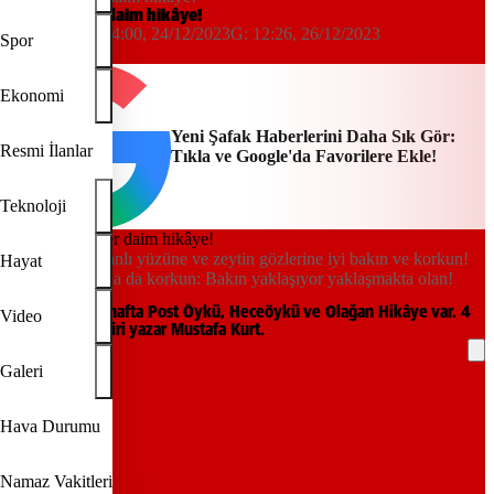
Dergilik: Her daim hikâye!
Hakkı Yanık
04:00, 24/12/2023
G:
12:26, 26/12/2023
Spor
Yeni Şafak
Ekonomi
Yeni Şafak Haberlerini Daha Sık Gör:
Resmi İlanlar
Tıkla ve Google'da Favorilere Ekle!
Teknoloji
Bu çocuğun kanlı yüzüne ve zeytin gözlerine iyi bakın ve korkun!
Hayat
Korkun ve daha da korkun: Bakın yaklaşıyor yaklaşmakta olan!
Dergilik'te bu hafta Post Öykü, Heceöykü ve Olağan Hikâye var. 4
Video
Soru'nun misafiri yazar Mustafa Kurt.
Galeri
REKLAM
Hava Durumu
Namaz Vakitleri