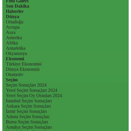
Foto Galeri
Son Dakika
Haberler
Dünya
Ortadoğu
Avrupa
Asya
Amerika
Afrika
Antarktika
Okyanusya
Ekonomi
Türkiye Ekonomisi
Dünya Ekonomisi
Otomotiv
Seçim
Seçim Sonuçları 2024
Yerel Seçim Sonuçları 2024
Yerel Seçim Oy Oranları 2024
İstanbul Seçim Sonuçları
Ankara Seçim Sonuçları
İzmir Seçim Sonuçları
Adana Seçim Sonuçları
Bursa Seçim Sonuçları
Antalya Seçim Sonuçları