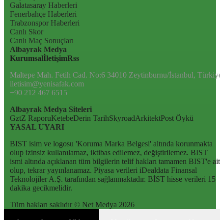
Galatasaray Haberleri
Fenerbahçe Haberleri
Trabzonspor Haberleri
Canlı Skor
Canlı Maç Sonuçları
Albayrak Medya
Kurumsal
İletişim
Rss
Maltepe Mah. Fetih Cad. No:6 34010 Zeytinburnu/İstanbul, Türkiy
iletisim@yenisafak.com
+90 212 467 6515
Albayrak Medya Siteleri
Gzt
Z Raporu
Ketebe
Derin Tarih
Skyroad
Arkitekt
Post Öykü
YASAL UYARI
BIST isim ve logosu 'Koruma Marka Belgesi' altında korunmakta
olup izinsiz kullanılamaz, iktibas edilemez, değiştirilemez. BIST
ismi altında açıklanan tüm bilgilerin telif hakları tamamen BIST'e ait
olup, tekrar yayınlanamaz. Piyasa verileri iDealdata Finansal
Teknolojiler A.Ş. tarafından sağlanmaktadır. BİST hisse verileri 15
dakika gecikmelidir.
Tüm hakları saklıdır © Net Medya
2026