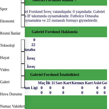
Spor
Futbolcu Gabriel Forslund İsveç vatandaşıdır. 0 yaşındadır. Gabriel
Forslund Östers IF takımında oynamaktadır. Futbolcu Ortasaha
pozisyonunda oynamakta ve 22 numaralı formayı giymektedir.
Ekonomi
Gabriel Forslund Hakkında
Resmi İlanlar
Yaş
0
Forma No
22
Teknoloji
Pozisyon
Ortasaha
Hayat
İsveç
Uyruk
Video
Gabriel Forslund İstatistikleri
Galeri
Müsabaka
Maç
İlk 11
Sarı Kart
Kırmızı Kart
Asist
Gol
İsveç Superettan Ligi
0
0
0
0
0
0
Toplam
0
0
0
0
0
0
Hava Durumu
Sayfa Sonu
TR
EN
AR
FR
RU
UR
Namaz Vakitleri