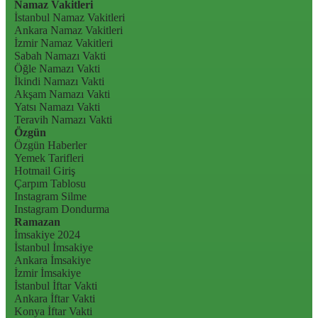
Namaz Vakitleri
İstanbul Namaz Vakitleri
Ankara Namaz Vakitleri
İzmir Namaz Vakitleri
Sabah Namazı Vakti
Öğle Namazı Vakti
İkindi Namazı Vakti
Akşam Namazı Vakti
Yatsı Namazı Vakti
Teravih Namazı Vakti
Özgün
Özgün Haberler
Yemek Tarifleri
Hotmail Giriş
Çarpım Tablosu
Instagram Silme
Instagram Dondurma
Ramazan
İmsakiye 2024
İstanbul İmsakiye
Ankara İmsakiye
İzmir İmsakiye
İstanbul İftar Vakti
Ankara İftar Vakti
Konya İftar Vakti