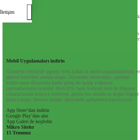
Türkiye’nin Birikimi. Uluslararası Medya Grubu.
Türkiye’nin gündemini belirleyen haber kaynağına hoş geldiniz!
İletişim
Tarafsız, dinamik ve derinlemesine habercilik anlayışıyla Yeni Şafak
okuyucularına güncel gelişmelerin ötesinde bir deneyim sunuyor.
Siyaset ve ekonomiden kültür-sanat ve spor dünyasına kadar geniş
bir yelpazede sunduğu haberlerle, hem Türkiye’de hem de dünyada
neler olup bittiğini anında öğrenin. Dijital platformlarıyla her an, her
yerden en doğru bilgiye ulaşın; Yeni Şafak’la gündemi yakalayın!
Sosyal medyada bizi takip edin
Mobil Uygulamaları indirin
Gündemi cebinizde taşıyın! Yeni Şafak’ın mobil uygulamalarıyla, e
güncel haberlere anında ulaşın. Siyasetten ekonomiye, spordan
kültür-sanat dünyasına kadar geniş bir içerik yelpazesi
parmaklarınızın ucunda! Hem iOS, hem Android hem de Huawei
cihazlarınızda kolayca indirerek, günün her anında en doğru bilgiye
hızlıca erişin. Hemen indirin, dünyadaki gelişmeleri kaçırmayın!
App Store’dan indirin
Google Play’dan alın
App Galeri ile keşfedin
Mikro Siteler
15 Temmuz