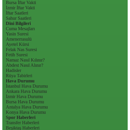
Bursa İftar Vakti
İzmir İftar Vakti
İftar Saatleri
Sahur Saatleri
Dini Bilgileri
Cuma Mesajları
Yasin Suresi
Amenerrasulü
Ayetel Kürsi
Felak Nas Suresi
Fetih Suresi
Namaz Nasıl Kılınır?
Abdest Nasıl Alınır?
Hadisler
Rüya Tabirleri
Hava Durumu
İstanbul Hava Durumu
Ankara Hava Durumu
İzmir Hava Durumu
Bursa Hava Durumu
Antalya Hava Durumu
Konya Hava Durumu
Spor Haberleri
Transfer Haberleri
Beşiktaş Haberleri