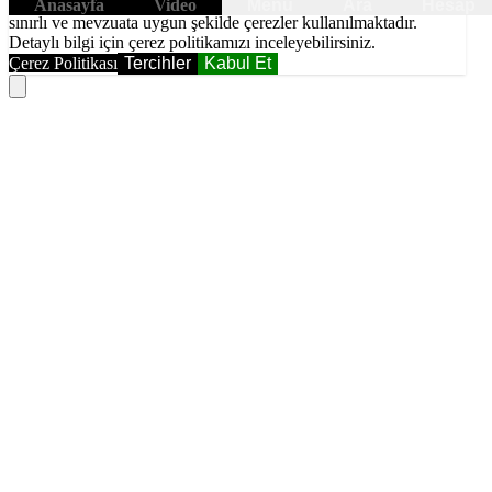
6698 sayılı Kişisel Verilerin Korunması Kanunundaki amaçlar ile
Anasayfa
Video
Menü
Ara
Hesap
sınırlı ve mevzuata uygun şekilde çerezler kullanılmaktadır.
Detaylı bilgi için çerez politikamızı inceleyebilirsiniz.
Çerez Politikası
Tercihler
Kabul Et