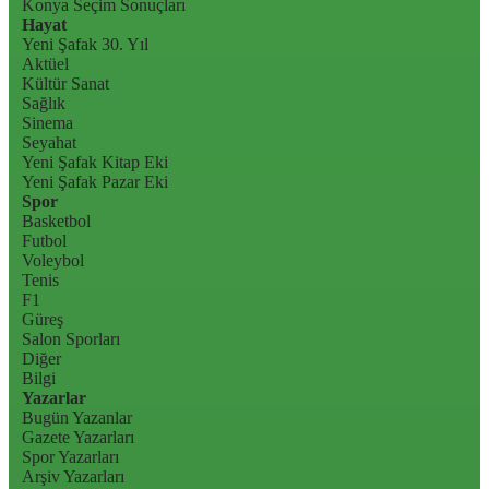
Konya Seçim Sonuçları
Hayat
Yeni Şafak 30. Yıl
Aktüel
Kültür Sanat
Sağlık
Sinema
Seyahat
Yeni Şafak Kitap Eki
Yeni Şafak Pazar Eki
Spor
Basketbol
Futbol
Voleybol
Tenis
F1
Güreş
Salon Sporları
Diğer
Bilgi
Yazarlar
Bugün Yazanlar
Gazete Yazarları
Spor Yazarları
Arşiv Yazarları