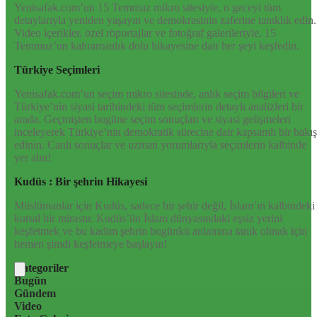
Yenisafak.com’un 15 Temmuz mikro sitesiyle, o geceyi tüm
detaylarıyla yeniden yaşayın ve demokrasinin zaferine tanıklık edin.
Video içerikler, özel röportajlar ve fotoğraf galerileriyle, 15
Temmuz’un kahramanlık dolu hikayesine dair her şeyi keşfedin.
Türkiye Seçimleri
Yenisafak.com’un seçim mikro sitesinde, anlık seçim bilgileri ve
Türkiye’nin siyasi tarihindeki tüm seçimlerin detaylı analizleri bir
arada. Geçmişten bugüne seçim sonuçları ve siyasi gelişmeleri
inceleyerek Türkiye’nin demokratik sürecine dair kapsamlı bir bakış
edinin. Canlı sonuçlar ve uzman yorumlarıyla seçimlerin kalbinde
yer alın!
Kudüs : Bir şehrin Hikayesi
Müslümanlar için Kudüs, sadece bir şehir değil, İslam’ın kalbindeki
kutsal bir mirastır. Kudüs’ün İslam dünyasındaki eşsiz yerini
keşfetmek ve bu kadim şehrin bugünkü anlamına tanık olmak için
hemen şimdi keşfetmeye başlayın!
Kategoriler
Bugün
Gündem
Video