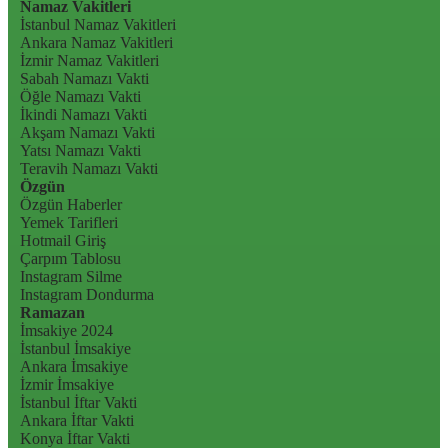
Namaz Vakitleri
İstanbul Namaz Vakitleri
Ankara Namaz Vakitleri
İzmir Namaz Vakitleri
Sabah Namazı Vakti
Öğle Namazı Vakti
İkindi Namazı Vakti
Akşam Namazı Vakti
Yatsı Namazı Vakti
Teravih Namazı Vakti
Özgün
Özgün Haberler
Yemek Tarifleri
Hotmail Giriş
Çarpım Tablosu
Instagram Silme
Instagram Dondurma
Ramazan
İmsakiye 2024
İstanbul İmsakiye
Ankara İmsakiye
İzmir İmsakiye
İstanbul İftar Vakti
Ankara İftar Vakti
Konya İftar Vakti