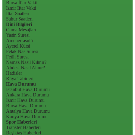
Bursa İftar Vakti
İzmir İftar Vakti
İftar Saatleri
Sahur Saatleri
Dini Bilgileri
Cuma Mesajları
Yasin Suresi
Amenerrasulü
Ayetel Kürsi
Felak Nas Suresi
Fetih Suresi
Namaz Nasıl Kılınır?
Abdest Nasıl Alınır?
Hadisler
Rüya Tabirleri
Hava Durumu
İstanbul Hava Durumu
Ankara Hava Durumu
İzmir Hava Durumu
Bursa Hava Durumu
Antalya Hava Durumu
Konya Hava Durumu
Spor Haberleri
Transfer Haberleri
Beşiktaş Haberleri