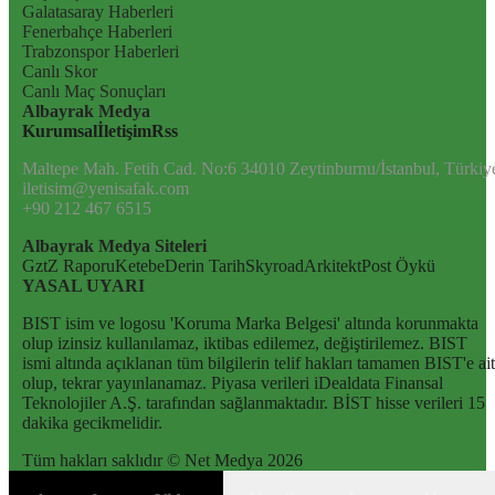
Galatasaray Haberleri
Fenerbahçe Haberleri
Trabzonspor Haberleri
Canlı Skor
Canlı Maç Sonuçları
Albayrak Medya
Kurumsal
İletişim
Rss
Maltepe Mah. Fetih Cad. No:6 34010 Zeytinburnu/İstanbul, Türkiy
iletisim@yenisafak.com
+90 212 467 6515
Albayrak Medya Siteleri
Gzt
Z Raporu
Ketebe
Derin Tarih
Skyroad
Arkitekt
Post Öykü
YASAL UYARI
BIST isim ve logosu 'Koruma Marka Belgesi' altında korunmakta
olup izinsiz kullanılamaz, iktibas edilemez, değiştirilemez. BIST
ismi altında açıklanan tüm bilgilerin telif hakları tamamen BIST'e ait
olup, tekrar yayınlanamaz. Piyasa verileri iDealdata Finansal
Teknolojiler A.Ş. tarafından sağlanmaktadır. BİST hisse verileri 15
dakika gecikmelidir.
Tüm hakları saklıdır © Net Medya
2026