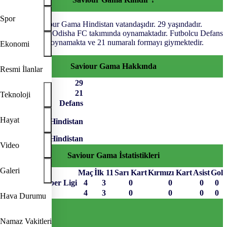
Spor
Futbolcu Saviour Gama Hindistan vatandaşıdır. 29 yaşındadır.
Saviour Gama Odisha FC takımında oynamaktadır. Futbolcu Defans
pozisyonunda oynamakta ve 21 numaralı formayı giymektedir.
Ekonomi
Saviour Gama Hakkında
Resmi İlanlar
Yaş
29
Forma No
21
Teknoloji
Pozisyon
Defans
Hayat
Hindistan
Uyruk
Video
Saviour Gama İstatistikleri
Galeri
Müsabaka
Maç
İlk 11
Sarı Kart
Kırmızı Kart
Asist
Gol
Hindistan Süper Ligi
4
3
0
0
0
0
Toplam
4
3
0
0
0
0
Hava Durumu
Sayfa Sonu
TR
EN
AR
FR
RU
UR
Namaz Vakitleri