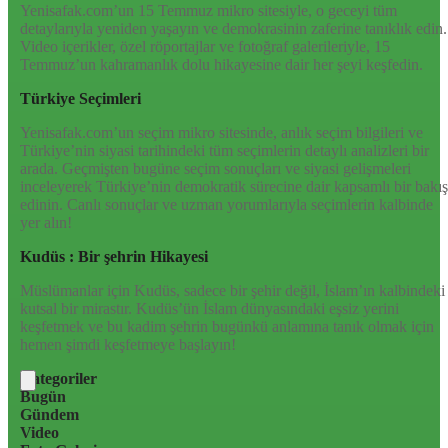
Yenisafak.com’un 15 Temmuz mikro sitesiyle, o geceyi tüm
detaylarıyla yeniden yaşayın ve demokrasinin zaferine tanıklık edin.
Video içerikler, özel röportajlar ve fotoğraf galerileriyle, 15
Temmuz’un kahramanlık dolu hikayesine dair her şeyi keşfedin.
Türkiye Seçimleri
Yenisafak.com’un seçim mikro sitesinde, anlık seçim bilgileri ve
Türkiye’nin siyasi tarihindeki tüm seçimlerin detaylı analizleri bir
arada. Geçmişten bugüne seçim sonuçları ve siyasi gelişmeleri
inceleyerek Türkiye’nin demokratik sürecine dair kapsamlı bir bakış
edinin. Canlı sonuçlar ve uzman yorumlarıyla seçimlerin kalbinde
yer alın!
Kudüs : Bir şehrin Hikayesi
Müslümanlar için Kudüs, sadece bir şehir değil, İslam’ın kalbindeki
kutsal bir mirastır. Kudüs’ün İslam dünyasındaki eşsiz yerini
keşfetmek ve bu kadim şehrin bugünkü anlamına tanık olmak için
hemen şimdi keşfetmeye başlayın!
Kategoriler
Bugün
Gündem
Video