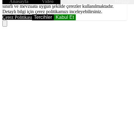
6698 sayılı Kişisel Verilerin Korunması Kanunundaki amaçlar ile
Anasayfa
Video
Menü
Ara
Hesap
sınırlı ve mevzuata uygun şekilde çerezler kullanılmaktadır.
Detaylı bilgi için çerez politikamızı inceleyebilirsiniz.
Çerez Politikası
Tercihler
Kabul Et