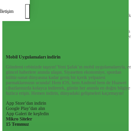
Türkiye’nin Birikimi. Uluslararası Medya Grubu.
Türkiye’nin gündemini belirleyen haber kaynağına hoş geldiniz!
İletişim
Tarafsız, dinamik ve derinlemesine habercilik anlayışıyla Yeni Şafak
okuyucularına güncel gelişmelerin ötesinde bir deneyim sunuyor.
Siyaset ve ekonomiden kültür-sanat ve spor dünyasına kadar geniş
bir yelpazede sunduğu haberlerle, hem Türkiye’de hem de dünyada
neler olup bittiğini anında öğrenin. Dijital platformlarıyla her an, her
yerden en doğru bilgiye ulaşın; Yeni Şafak’la gündemi yakalayın!
Sosyal medyada bizi takip edin
Mobil Uygulamaları indirin
Gündemi cebinizde taşıyın! Yeni Şafak’ın mobil uygulamalarıyla, e
güncel haberlere anında ulaşın. Siyasetten ekonomiye, spordan
kültür-sanat dünyasına kadar geniş bir içerik yelpazesi
parmaklarınızın ucunda! Hem iOS, hem Android hem de Huawei
cihazlarınızda kolayca indirerek, günün her anında en doğru bilgiye
hızlıca erişin. Hemen indirin, dünyadaki gelişmeleri kaçırmayın!
App Store’dan indirin
Google Play’dan alın
App Galeri ile keşfedin
Mikro Siteler
15 Temmuz