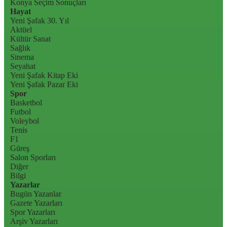
Konya Seçim Sonuçları
Hayat
Yeni Şafak 30. Yıl
Aktüel
Kültür Sanat
Sağlık
Sinema
Seyahat
Yeni Şafak Kitap Eki
Yeni Şafak Pazar Eki
Spor
Basketbol
Futbol
Voleybol
Tenis
F1
Güreş
Salon Sporları
Diğer
Bilgi
Yazarlar
Bugün Yazanlar
Gazete Yazarları
Spor Yazarları
Arşiv Yazarları