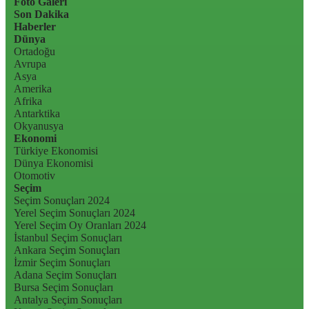
Foto Galeri
Son Dakika
Haberler
Dünya
Ortadoğu
Avrupa
Asya
Amerika
Afrika
Antarktika
Okyanusya
Ekonomi
Türkiye Ekonomisi
Dünya Ekonomisi
Otomotiv
Seçim
Seçim Sonuçları 2024
Yerel Seçim Sonuçları 2024
Yerel Seçim Oy Oranları 2024
İstanbul Seçim Sonuçları
Ankara Seçim Sonuçları
İzmir Seçim Sonuçları
Adana Seçim Sonuçları
Bursa Seçim Sonuçları
Antalya Seçim Sonuçları