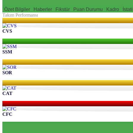
Özet Bilgiler
Haberler
Fikstür
Puan Durumu
Kadro
İstati
Takım Performansı
CVS
SSM
SOR
CAT
CFC