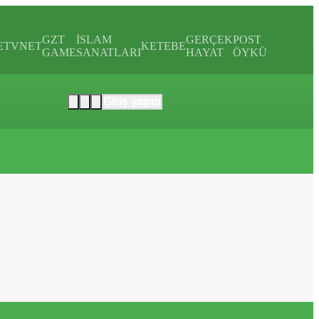
GZT
İSLAM
GERÇEK
POST
E
TVNET
KETEBE
GAME
SANATLARI
HAYAT
ÖYKÜ
Giriş yapın