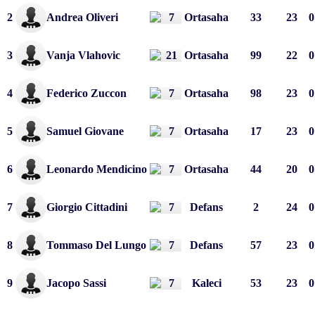
2
Andrea Oliveri
Ortasaha
33
23
0
3
Vanja Vlahovic
Ortasaha
99
22
0
4
Federico Zuccon
Ortasaha
98
23
0
5
Samuel Giovane
Ortasaha
17
23
0
6
Leonardo Mendicino
Ortasaha
44
20
0
7
Giorgio Cittadini
Defans
2
24
0
8
Tommaso Del Lungo
Defans
57
23
0
9
Jacopo Sassi
Kaleci
53
23
0