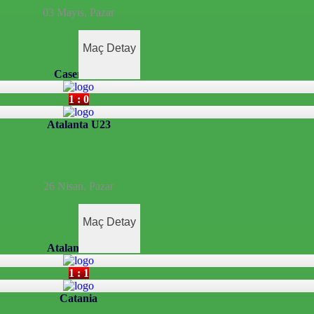
03 Mayıs, Pazar
Maç Detay
Casertana
1 : 0
Atalanta U23
26 Nisan, Pazar
Maç Detay
Atalanta U23
1 : 1
Catania