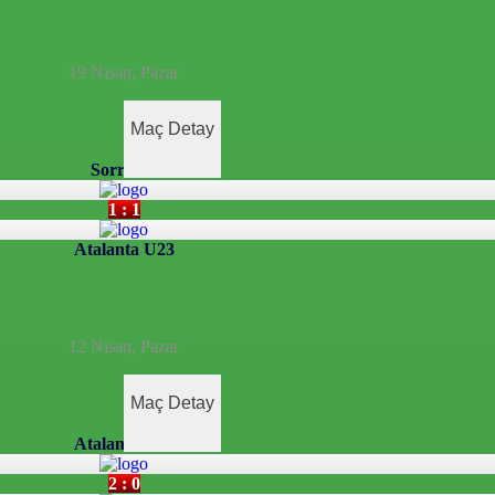
19 Nisan, Pazar
Maç Detay
Sorrento
1 : 1
Atalanta U23
12 Nisan, Pazar
Maç Detay
Atalanta U23
2 : 0