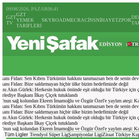
09/08/2026, PAZAR
06:41
GZT
GZT
DE
YEMEK
SKYROAD
MECRA
CİNS
NİHAYET
ZPOR
TV
TA
TARİFLERİ
EDİSYON
:
TR
Bugün
Spor
Ekonomi
Gündem
Resmi İlanlar
Galeri
Video
Yazarl
kanı Fidan: Sen Kıbrıs Türkünün hakkını tanımazsan ben de senin devlet
anı Fidan: Bize saldırmayan hiçbir ülke bizim hedefimizde değil
ı Akın Gürlek: Herkesin hukuk önünde eşit olduğu bir Türkiye için ç
ediye Başkanı İlkay Çiçek tutuklandı
'nun sağ kolundan Ekrem İmamoğlu ve Özgür Özel'e yaylım ateşi: Kan
kanı Fidan: Sen Kıbrıs Türkünün hakkını tanımazsan ben de senin devlet
anı Fidan: Bize saldırmayan hiçbir ülke bizim hedefimizde değil
ı Akın Gürlek: Herkesin hukuk önünde eşit olduğu bir Türkiye için ç
ediye Başkanı İlkay Çiçek tutuklandı
'nun sağ kolundan Ekrem İmamoğlu ve Özgür Özel'e yaylım ateşi: Kan
Tüm Ligler
Trendyol Süper Lig
Şampiyonlar Ligi
Ziraat Türkiye Ku