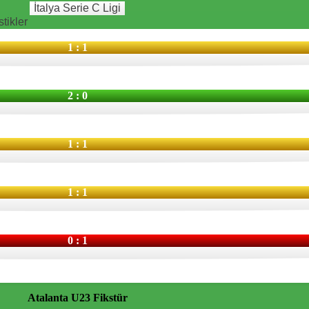
İtalya Serie C Ligi
stikler
1 : 1
2 : 0
1 : 1
1 : 1
0 : 1
Atalanta U23
Fikstür