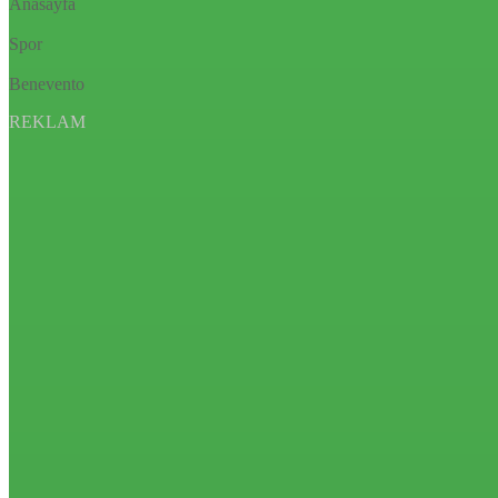
Anasayfa
Spor
Benevento
REKLAM