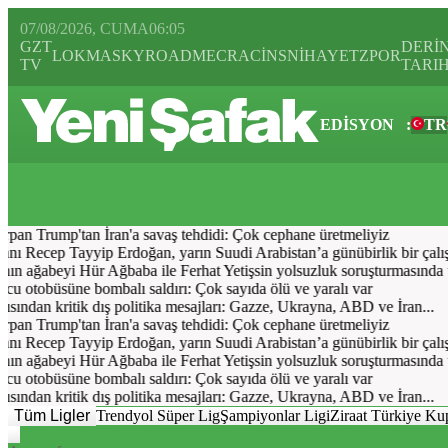
07/08/2026, CUMA
06:05
GZT
DERİ
LOKMA
SKYROAD
MECRA
CİNS
NİHAYET
ZPOR
TV
TARI
EDİSYON
:
TR
Bugün
Spor
Ekonomi
Gündem
Resmi İlanlar
Galeri
Video
Yazarl
pan Trump'tan İran'a savaş tehdidi: Çok cephane üretmeliyiz
Recep Tayyip Erdoğan, yarın Suudi Arabistan’a günübirlik bir çalışma 
n ağabeyi Hür Ağbaba ile Ferhat Yetişsin yolsuzluk soruşturmasında tu
u otobüsüne bombalı saldırı: Çok sayıda ölü ve yaralı var
ndan kritik dış politika mesajları: Gazze, Ukrayna, ABD ve İran...
pan Trump'tan İran'a savaş tehdidi: Çok cephane üretmeliyiz
Recep Tayyip Erdoğan, yarın Suudi Arabistan’a günübirlik bir çalışma 
n ağabeyi Hür Ağbaba ile Ferhat Yetişsin yolsuzluk soruşturmasında tu
u otobüsüne bombalı saldırı: Çok sayıda ölü ve yaralı var
ndan kritik dış politika mesajları: Gazze, Ukrayna, ABD ve İran...
Tüm Ligler
Trendyol Süper Lig
Şampiyonlar Ligi
Ziraat Türkiye Ku