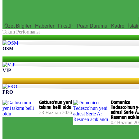
Özet Bilgiler
Haberler
Fikstür
Puan Durumu
Kadro
İstati
Takım Performansı
OSM
VİP
FRO
Gattuso'nun yeni
Domenico
takımı belli oldu
Tedesco'nun y
23 Haziran 2026
adresi Serie A:
Resmen açıkla
02 Haziran 2