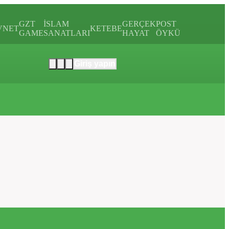
GZT
İSLAM
GERÇEK
POST
VNET
KETEBE
GAME
SANATLARI
HAYAT
ÖYKÜ
Giriş yapın