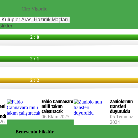
Ciro Vigorito
Kulüpler Arası Hazırlık Maçları
stikler
2 : 0
2 : 1
2 : 2
Fabio Cannavaro
Zaniolo'nun
eni
milli takım
transferi
çalıştıracak
duyuruldu
ndı
06 Ekim 2025
05 Temmuz
026
2024
Benevento
Fikstür