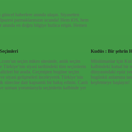
 güncel haberlere anında ulaşın. Siyasetten
yelpazesi parmaklarınızın ucunda! Hem iOS, hem
 anında en doğru bilgiye hızlıca erişin. Hemen
Seçimleri
Kudüs : Bir şehrin H
.com’un seçim mikro sitesinde, anlık seçim
Müslümanlar için Kudüs
 ve Türkiye’nin siyasi tarihindeki tüm seçimlerin
kalbindeki kutsal bir 
nalizleri bir arada. Geçmişten bugüne seçim
dünyasındaki eşsiz ye
 ve siyasi gelişmeleri inceleyerek Türkiye’nin
bugünkü anlamına tan
k sürecine dair kapsamlı bir bakış edinin. Canlı
keşfetmeye başlayın!
ve uzman yorumlarıyla seçimlerin kalbinde yer