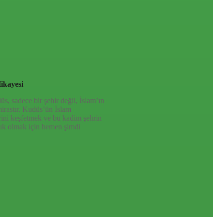
ikayesi
, sadece bir şehir değil, İslam’ın
mirastır. Kudüs’ün İslam
rini keşfetmek ve bu kadim şehrin
ık olmak için hemen şimdi