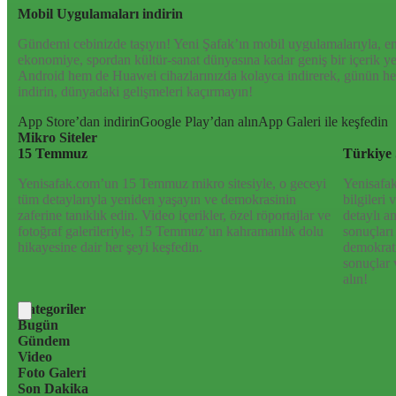
Mobil Uygulamaları indirin
Gündemi cebinizde taşıyın! Yeni Şafak’ın mobil uygulamalarıyla, en
ekonomiye, spordan kültür-sanat dünyasına kadar geniş bir içerik 
Android hem de Huawei cihazlarınızda kolayca indirerek, günün her
indirin, dünyadaki gelişmeleri kaçırmayın!
App Store’dan indirin
Google Play’dan alın
App Galeri ile keşfedin
Mikro Siteler
15 Temmuz
Türkiye 
Yenisafak.com’un 15 Temmuz mikro sitesiyle, o geceyi
Yenisafak
tüm detaylarıyla yeniden yaşayın ve demokrasinin
bilgileri
zaferine tanıklık edin. Video içerikler, özel röportajlar ve
detaylı a
fotoğraf galerileriyle, 15 Temmuz’un kahramanlık dolu
sonuçları
hikayesine dair her şeyi keşfedin.
demokrati
sonuçlar 
alın!
Kategoriler
Bugün
Gündem
Video
Foto Galeri
Son Dakika