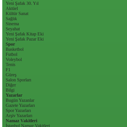
Yeni Şafak 30. Yıl
Aktüel
Kültür Sanat
Sağlık
Sinema
Seyahat
Yeni Şafak Kitap Eki
Yeni Şafak Pazar Eki
Spor
Basketbol
Futbol
Voleybol
Tenis
F1
Güreş
Salon Sporları
Diğer
Bilgi
Yazarlar
Bugün Yazanlar
Gazete Yazarları
Spor Yazarları
Arşiv Yazarları
Namaz Vakitleri
İstanbul Namaz Vakitleri