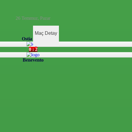
26 Temmuz, Pazar
Maç Detay
Ostia Mare
0 : 2
Benevento
afsız, dinamik ve derinlemesine habercilik
 bir deneyim sunuyor. Siyaset ve ekonomiden
haberlerle, hem Türkiye’de hem de dünyada neler
den en doğru bilgiye ulaşın; Yeni Şafak’la