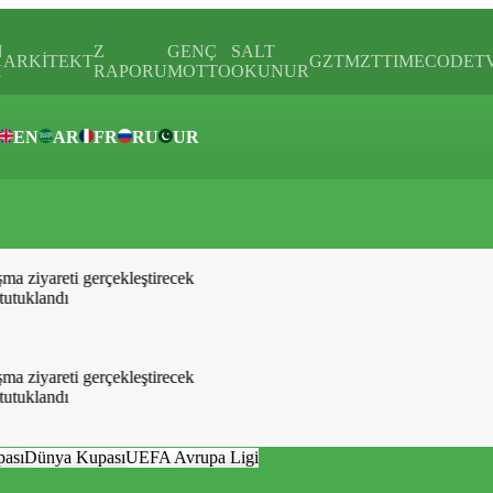
N
Z
GENÇ
SALT
ARKİTEKT
GZTMZT
TIMECODE
T
H
RAPORU
MOTTO
OKUNUR
EN
AR
FR
RU
UR
ar
ziyareti gerçekleştirecek
tuklandı
ziyareti gerçekleştirecek
tuklandı
pası
Dünya Kupası
UEFA Avrupa Ligi