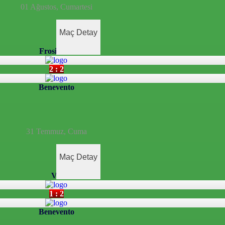
01 Ağustos, Cumartesi
Maç Detay
Frosinone
2 : 2
Benevento
31 Temmuz, Cuma
Maç Detay
Vis
1 : 2
Benevento