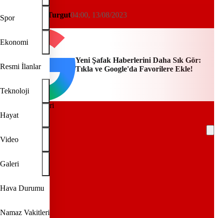
Şehir Rehberi
Latife Beyza Turgut
04:00, 13/08/2023
Spor
Yeni Şafak
Ekonomi
Yeni Şafak Haberlerini Daha Sık Gör:
Resmi İlanlar
Tıkla ve Google'da Favorilere Ekle!
Teknoloji
Arşiv.
Hayat
Video
REKLAM
Galeri
Hava Durumu
Namaz Vakitleri