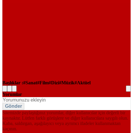
Başlıklar :
Sanat
Film
Dizi
Müzik
Aktüel
Yorumlar
Gönder
Sitemizde paylaştığınız yorumlar, diğer kullanıcılar için değerli bir
kaynaktır. Lütfen farklı görüşlere ve diğer kullanıcılara saygılı olun.
Kaba, saldırgan, aşağılayıcı veya ayrımcı ifadeler kullanmaktan
kaçının.