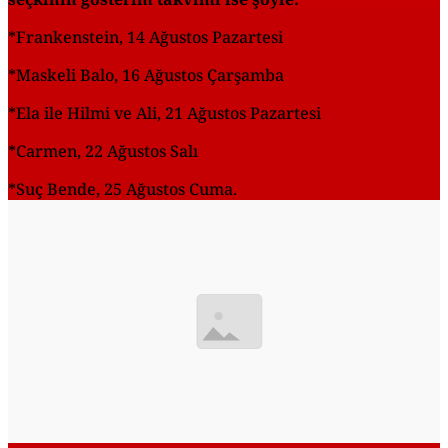
*Frankenstein, 14 Ağustos Pazartesi
*Maskeli Balo, 16 Ağustos Çarşamba
*Ela ile Hilmi ve Ali, 21 Ağustos Pazartesi
*Carmen, 22 Ağustos Salı
*Suç Bende, 25 Ağustos Cuma.