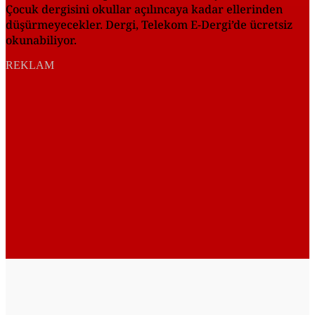
Çocuk dergisini okullar açılıncaya kadar ellerinden
düşürmeyecekler. Dergi, Telekom E-Dergi’de ücretsiz
okunabiliyor.
REKLAM