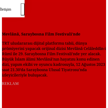
İletişim
Mevlânâ, Saraybosna Film Festivali’nde
TRT uluslararası dijital platformu tabii, dünya
prömiyerini yapacak orijinal dizisi Mevlânâ Celâleddîn-i
Rûmî ile 29. Saraybosna Film Festivali’nde yer alacak.
Büyük İslam âlimi Mevlânâ’nın hayatını konu edinen
dizi, yapım ekibi ve oyuncu kadrosuyla, 12 Ağustos 2023
saat 21.30’da Saraybosna Ulusal Tiyatrosu’nda
izleyicileriyle buluşacak.
REKLAM