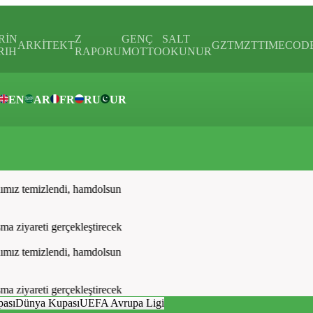
RİN
Z
GENÇ
SALT
ARKİTEKT
GZTMZT
TIMECOD
RIH
RAPORU
MOTTO
OKUNUR
EN
AR
FR
RU
UR
ar
ız temizlendi, hamdolsun
ziyareti gerçekleştirecek
ız temizlendi, hamdolsun
ziyareti gerçekleştirecek
pası
Dünya Kupası
UEFA Avrupa Ligi