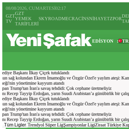
08/08/2026, CUMARTESI
02:17
GZT
GZT
DE
YEMEK
SKYROAD
MECRA
CİNS
NİHAYET
ZPOR
TV
TA
TARİFLERİ
EDİSYON
:
TR
Bugün
Spor
Ekonomi
Gündem
Resmi İlanlar
Galeri
Video
Yazarl
iye Başkanı İlkay Çiçek tutuklandı
un sağ kolundan Ekrem İmamoğlu ve Özgür Özel'e yaylım ateşi: Kanım
'nin yönetimine kayyum atandı
pan Trump'tan İran'a savaş tehdidi: Çok cephane üretmeliyiz
Recep Tayyip Erdoğan, yarın Suudi Arabistan’a günübirlik bir çalışma 
iye Başkanı İlkay Çiçek tutuklandı
un sağ kolundan Ekrem İmamoğlu ve Özgür Özel'e yaylım ateşi: Kanım
'nin yönetimine kayyum atandı
pan Trump'tan İran'a savaş tehdidi: Çok cephane üretmeliyiz
Recep Tayyip Erdoğan, yarın Suudi Arabistan’a günübirlik bir çalışma 
Tüm Ligler
Trendyol Süper Lig
Şampiyonlar Ligi
Ziraat Türkiye Ku