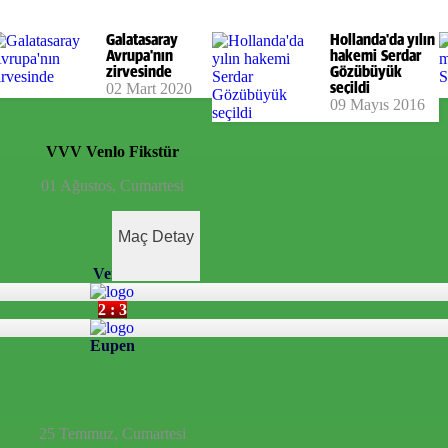
Galatasaray
Hollanda'da yılın
Avrupa'nın
hakemi Serdar
zirvesinde
Gözübüyük
02 Mart 2020
seçildi
09 Mayıs 2016
VVV Venlo
Fikstür
01 Ağustos, Cumartesi
Maç Detay
Venlo
2 : 3
Eupen
25 Temmuz, Cumartesi