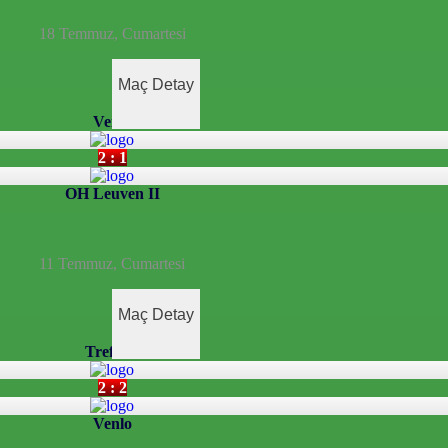
18 Temmuz, Cumartesi
Maç Detay
Venlo
2 : 1
OH Leuven II
11 Temmuz, Cumartesi
Maç Detay
Treffers
2 : 2
Venlo