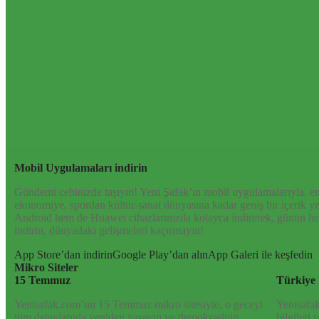
Sayfa Sonu
TR
EN
AR
FR
RU
UR
Türkiye’nin Birikimi. Uluslararası Medya Grubu.
Türkiye’nin gündemini belirleyen haber kaynağına hoş geldiniz! Tar
anlayışıyla Yeni Şafak, okuyucularına güncel gelişmelerin ötesinde
kültür-sanat ve spor dünyasına kadar geniş bir yelpazede sunduğu 
olup bittiğini anında öğrenin. Dijital platformlarıyla her an, her yer
gündemi yakalayın!
Mobil Uygulamaları indirin
Gündemi cebinizde taşıyın! Yeni Şafak’ın mobil uygulamalarıyla, en
ekonomiye, spordan kültür-sanat dünyasına kadar geniş bir içerik 
Android hem de Huawei cihazlarınızda kolayca indirerek, günün her
indirin, dünyadaki gelişmeleri kaçırmayın!
App Store’dan indirin
Google Play’dan alın
App Galeri ile keşfedin
Mikro Siteler
15 Temmuz
Türkiye 
Yenisafak.com’un 15 Temmuz mikro sitesiyle, o geceyi
Yenisafak
tüm detaylarıyla yeniden yaşayın ve demokrasinin
bilgileri