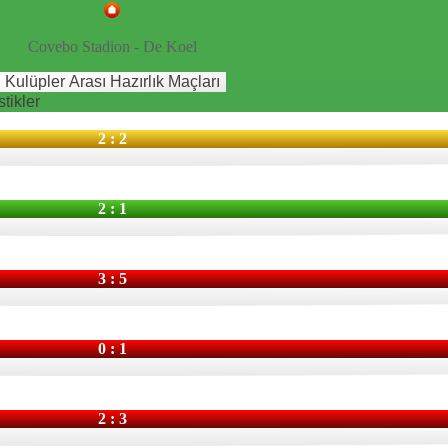
Covebo Stadion - De Koel
Kulüpler Arası Hazırlık Maçları
stikler
2 : 2
2 : 1
3 : 5
0 : 1
2 : 3