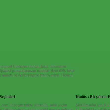
afsız, dinamik ve derinlemesine habercilik
 bir deneyim sunuyor. Siyaset ve ekonomiden
haberlerle, hem Türkiye’de hem de dünyada neler
den en doğru bilgiye ulaşın; Yeni Şafak’la
 güncel haberlere anında ulaşın. Siyasetten
yelpazesi parmaklarınızın ucunda! Hem iOS, hem
 anında en doğru bilgiye hızlıca erişin. Hemen
Seçimleri
Kudüs : Bir şehrin H
.com’un seçim mikro sitesinde, anlık seçim
Müslümanlar için Kudüs
 ve Türkiye’nin siyasi tarihindeki tüm seçimlerin
kalbindeki kutsal bir 