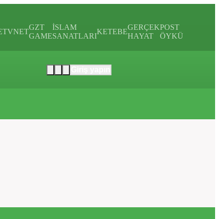
GZT
İSLAM
GERÇEK
POST
E
TVNET
KETEBE
GAME
SANATLARI
HAYAT
ÖYKÜ
Giriş yapın