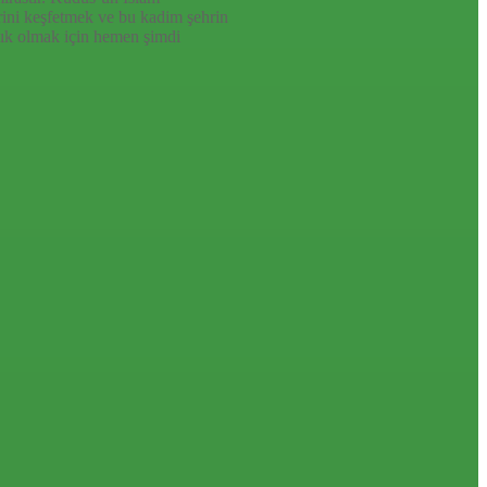
rini keşfetmek ve bu kadim şehrin
ık olmak için hemen şimdi