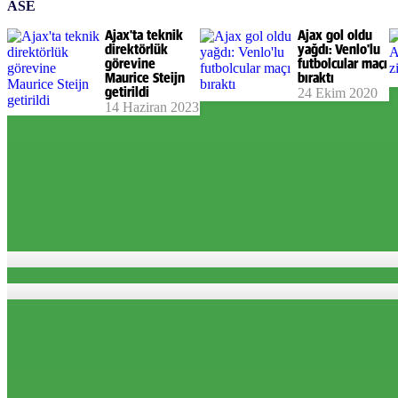
ASE
Ajax'ta teknik
Ajax gol oldu
direktörlük
yağdı: Venlo'lu
görevine
futbolcular maçı
Maurice Steijn
bıraktı
getirildi
24 Ekim 2020
14 Haziran 2023