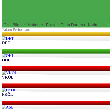
Özet Bilgiler
Haberler
Fikstür
Puan Durumu
Kadro
İstati
Takım Performansı
DET
OHL
VKÖL
FKÖL