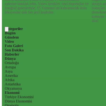
zaferine tanıklık edin. Video içerikler, özel röportajlar ve
detaylı a
fotoğraf galerileriyle, 15 Temmuz’un kahramanlık dolu
sonuçları
hikayesine dair her şeyi keşfedin.
demokrati
sonuçlar 
alın!
Kategoriler
Bugün
Gündem
Video
Foto Galeri
Son Dakika
Haberler
Dünya
Ortadoğu
Avrupa
Asya
Amerika
Afrika
Antarktika
Okyanusya
Ekonomi
Türkiye Ekonomisi
Dünya Ekonomisi
Otomotiv