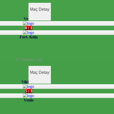
Maç Detay
Venlo
0 : 1
Fort. Köln
21 Temmuz, Salı
Maç Detay
Viktoria
5 : 3
Venlo