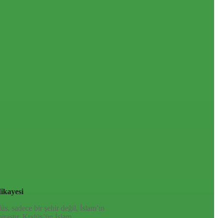
Sosyal medyada bizi takip edin
ikayesi
, sadece bir şehir değil, İslam’ın
mirastır. Kudüs’ün İslam