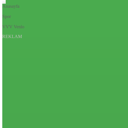
Anasayfa
Spor
VVV Venlo
REKLAM