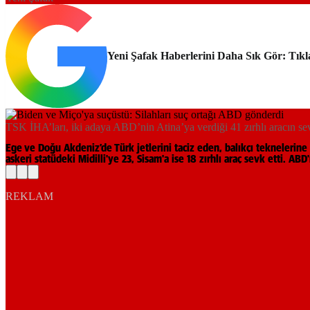
Yeni Şafak Haberlerini Daha Sık Gör: Tıkl
TSK İHA’ları, iki adaya ABD’nin Atina’ya verdiği 41 zırhlı aracın sevk
Ege ve Doğu Akdeniz’de Türk jetlerini taciz eden, balıkçı teknelerine
askeri statüdeki Midilli'ye 23, Sisam'a ise 18 zırhlı araç sevk etti. AB
REKLAM