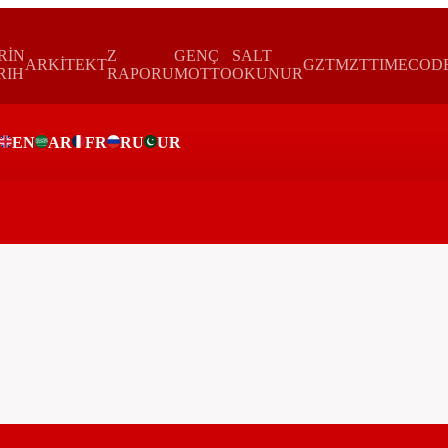
RİN
Z
GENÇ
SALT
ARKİTEKT
GZTMZT
TIMECOD
RIH
RAPORU
MOTTO
OKUNUR
EN
AR
FR
RU
UR