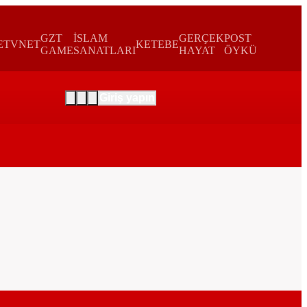
GZT
İSLAM
GERÇEK
POST
E
TVNET
KETEBE
GAME
SANATLARI
HAYAT
ÖYKÜ
Giriş yapın