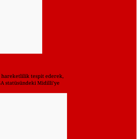
 hareketlilik tespit ederek,
SA statüsündeki Midilli'ye