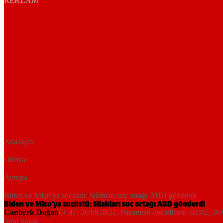
REKLAM
Anasayfa
Dünya
Avrupa
Biden ve Miço'ya suçüstü: Silahları suç ortağı ABD gönderdi
Biden ve Miço'ya suçüstü: Silahları suç ortağı ABD gönderdi
Canberk Doğan
01:47, 26/09/2022
, Pazartesi
Güncelleme:
02:42, 26
Yeni Şafak