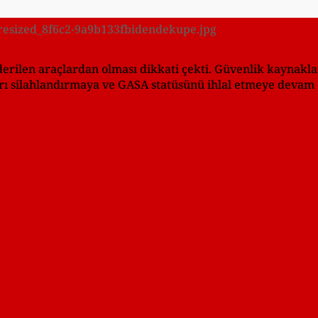
7/resized_8f6c2-9a9b133fbidendekupe.jpg
rilen araçlardan olması dikkati çekti. Güvenlik kaynakları
rı silahlandırmaya ve GASA statüsünü ihlal etmeye devam e