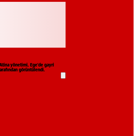
 Atina yönetimi, Ege'de gayri
 tarafından görüntülendi.