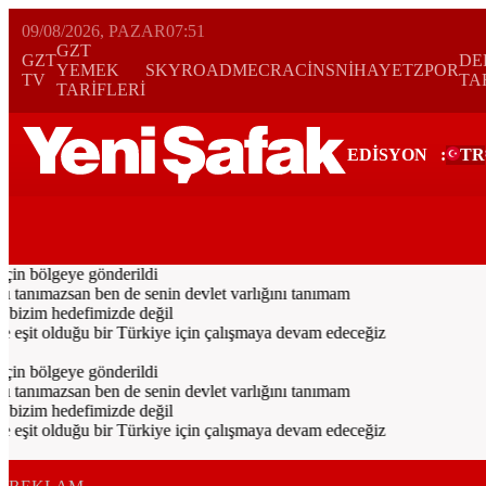
09/08/2026, PAZAR
07:51
GZT
GZT
DE
YEMEK
SKYROAD
MECRA
CİNS
NİHAYET
ZPOR
TV
TA
TARİFLERİ
EDİSYON
:
TR
Bugün
Spor
Ekonomi
Gündem
Resmi İlanlar
Galeri
Video
Dünya
in bölgeye gönderildi
tanımazsan ben de senin devlet varlığını tanımam
bizim hedefimizde değil
şit olduğu bir Türkiye için çalışmaya devam edeceğiz
in bölgeye gönderildi
tanımazsan ben de senin devlet varlığını tanımam
bizim hedefimizde değil
şit olduğu bir Türkiye için çalışmaya devam edeceğiz