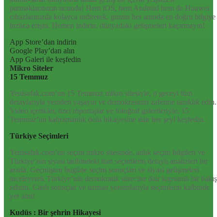
parmaklarınızın ucunda! Hem iOS, hem Android hem de Huawei
cihazlarınızda kolayca indirerek, günün her anında en doğru bilgiye
hızlıca erişin. Hemen indirin, dünyadaki gelişmeleri kaçırmayın!
App Store’dan indirin
Google Play’dan alın
App Galeri ile keşfedin
Mikro Siteler
15 Temmuz
Yenisafak.com’un 15 Temmuz mikro sitesiyle, o geceyi tüm
detaylarıyla yeniden yaşayın ve demokrasinin zaferine tanıklık edin.
Video içerikler, özel röportajlar ve fotoğraf galerileriyle, 15
Temmuz’un kahramanlık dolu hikayesine dair her şeyi keşfedin.
Türkiye Seçimleri
Yenisafak.com’un seçim mikro sitesinde, anlık seçim bilgileri ve
Türkiye’nin siyasi tarihindeki tüm seçimlerin detaylı analizleri bir
arada. Geçmişten bugüne seçim sonuçları ve siyasi gelişmeleri
inceleyerek Türkiye’nin demokratik sürecine dair kapsamlı bir bakış
edinin. Canlı sonuçlar ve uzman yorumlarıyla seçimlerin kalbinde
yer alın!
Kudüs : Bir şehrin Hikayesi