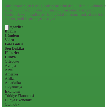
Müslümanlar için Kudüs, sadece bir şehir değil, İslam’ın kalbindeki
kutsal bir mirastır. Kudüs’ün İslam dünyasındaki eşsiz yerini
keşfetmek ve bu kadim şehrin bugünkü anlamına tanık olmak için
hemen şimdi keşfetmeye başlayın!
Kategoriler
Bugün
Gündem
Video
Foto Galeri
Son Dakika
Haberler
Dünya
Ortadoğu
Avrupa
Asya
Amerika
Afrika
Antarktika
Okyanusya
Ekonomi
Türkiye Ekonomisi
Dünya Ekonomisi
Otomotiv