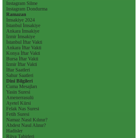
Instagram Silme
Instagram Dondurma
Ramazan
İmsakiye 2024
İstanbul İmsakiye
Ankara İmsakiye
İzmir İmsakiye
İstanbul İftar Vakti
Ankara İftar Vakti
Konya İftar Vakti
Bursa İftar Vakti
İzmir İftar Vakti
İftar Saatleri
Sahur Saatleri
Dini Bilgileri
Cuma Mesajları
Yasin Suresi
Amenerrasulü
Ayetel Kürsi
Felak Nas Suresi
Fetih Suresi
Namaz Nasıl Kılınır?
Abdest Nasıl Alınır?
Hadisler
Rüya Tabirleri