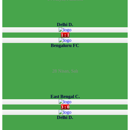
Delhi D.
1 : 1
Bengaluru FC
28 Nisan, Salı
East Bengal C.
3 : 0
Delhi D.