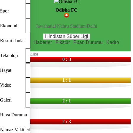
Odisha FC
Spor
Ekonomi
Jawaharlal Nehru Stadium Delhi
Hindistan Süper Ligi
Resmi İlanlar
Özet Bilgiler
Haberler
Fikstür
Puan Durumu
Kadro
İstatistikler
Takım Performansı
Teknoloji
0 : 3
EBC
Hayat
1 : 1
Video
BEN
Galeri
2 : 1
SCD
Hava Durumu
2 : 3
Namaz Vakitleri
PFC