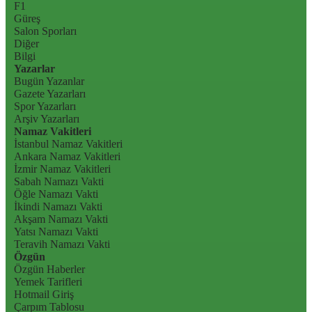
F1
Güreş
Salon Sporları
Diğer
Bilgi
Yazarlar
Bugün Yazanlar
Gazete Yazarları
Spor Yazarları
Arşiv Yazarları
Namaz Vakitleri
İstanbul Namaz Vakitleri
Ankara Namaz Vakitleri
İzmir Namaz Vakitleri
Sabah Namazı Vakti
Öğle Namazı Vakti
İkindi Namazı Vakti
Akşam Namazı Vakti
Yatsı Namazı Vakti
Teravih Namazı Vakti
Özgün
Özgün Haberler
Yemek Tarifleri
Hotmail Giriş
Çarpım Tablosu