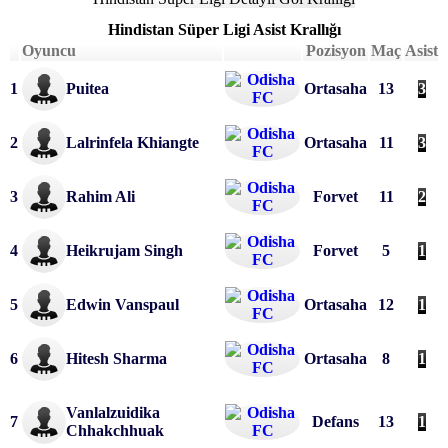
Hindistan Süper Ligi
Asist Krallığı
Oyuncu
Pozisyon
Maç
Asist
1
Puitea
Ortasaha
13
3
2
Lalrinfela Khiangte
Ortasaha
11
3
3
Rahim Ali
Forvet
11
2
4
Heikrujam Singh
Forvet
5
1
5
Edwin Vanspaul
Ortasaha
12
1
6
Hitesh Sharma
Ortasaha
8
1
Vanlalzuidika 
7
Defans
13
1
Chhakchhuak