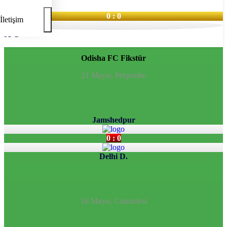
0 : 0
İletişim
JFC
Odisha FC
Fikstür
21 Mayıs, Perşembe
Jamshedpur
0 : 0
Delhi D.
16 Mayıs, Cumartesi