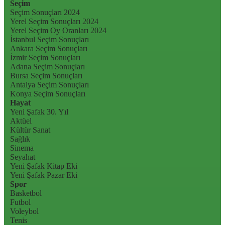
Seçim
Seçim Sonuçları 2024
Yerel Seçim Sonuçları 2024
Yerel Seçim Oy Oranları 2024
İstanbul Seçim Sonuçları
Ankara Seçim Sonuçları
İzmir Seçim Sonuçları
Adana Seçim Sonuçları
Bursa Seçim Sonuçları
Antalya Seçim Sonuçları
Konya Seçim Sonuçları
Hayat
Yeni Şafak 30. Yıl
Aktüel
Kültür Sanat
Sağlık
Sinema
Seyahat
Yeni Şafak Kitap Eki
Yeni Şafak Pazar Eki
Spor
Basketbol
Futbol
Voleybol
Tenis