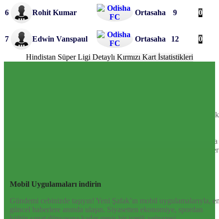
6
Rohit Kumar
Ortasaha
9
0
7
Edwin Vanspaul
Ortasaha
12
0
Hindistan Süper Ligi Detaylı Kırmızı Kart İstatistikleri
Sayfa Sonu
TR
EN
AR
FR
RU
UR
Türkiye’nin Birikimi. Uluslararası Medya Grubu.
Türkiye’nin gündemini belirleyen haber kaynağına hoş geldiniz!
Tarafsız, dinamik ve derinlemesine habercilik anlayışıyla Yeni Şafak
okuyucularına güncel gelişmelerin ötesinde bir deneyim sunuyor.
Siyaset ve ekonomiden kültür-sanat ve spor dünyasına kadar geniş
bir yelpazede sunduğu haberlerle, hem Türkiye’de hem de dünyada
neler olup bittiğini anında öğrenin. Dijital platformlarıyla her an, her
yerden en doğru bilgiye ulaşın; Yeni Şafak’la gündemi yakalayın!
Sosyal medyada bizi takip edin
Mobil Uygulamaları indirin
Gündemi cebinizde taşıyın! Yeni Şafak’ın mobil uygulamalarıyla, e
güncel haberlere anında ulaşın. Siyasetten ekonomiye, spordan
kültür-sanat dünyasına kadar geniş bir içerik yelpazesi