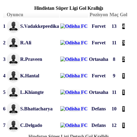
Hindistan Süper Ligi Gol Krallığı
Oyuncu
Pozisyon
Maç
Gol
1
S.Vadakkepeedika
Forvet
13
4
2
R.Ali
Forvet
11
3
3
R.Praveen
Ortasaha
8
2
4
K.Hantal
Forvet
9
1
5
L.Khiangte
Ortasaha
11
1
6
S.Bhattacharya
Defans
10
1
7
C.Delgado
Defans
12
1
Hindistan Süper Ligi Detaylı Gol Krallığı