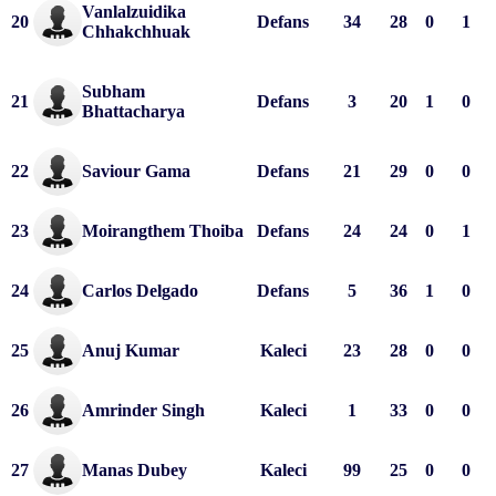
Vanlalzuidika 
20
Defans
34
28
0
1
Chhakchhuak
Subham 
21
Defans
3
20
1
0
Bhattacharya
22
Saviour Gama
Defans
21
29
0
0
23
Moirangthem Thoiba
Defans
24
24
0
1
24
Carlos Delgado
Defans
5
36
1
0
25
Anuj Kumar
Kaleci
23
28
0
0
26
Amrinder Singh
Kaleci
1
33
0
0
27
Manas Dubey
Kaleci
99
25
0
0