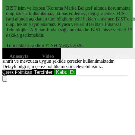
BIST isim ve logosu 'Koruma Marka Belgesi' altında korunmakta
olup izinsiz kullanılamaz, iktibas edilemez, değiştirilemez. BIST
ismi altında açıklanan tüm bilgilerin telif hakları tamamen BIST'e ait
olup, tekrar yayınlanamaz. Piyasa verileri iDealdata Finansal
Teknolojiler A.Ş. tarafından sağlanmaktadır. BİST hisse verileri 15
dakika gecikmelidir.
Tüm hakları saklıdır © Net Medya
2026
6698 sayılı Kişisel Verilerin Korunması Kanunundaki amaçlar ile
Anasayfa
Video
Menü
Ara
Hesap
sınırlı ve mevzuata uygun şekilde çerezler kullanılmaktadır.
Detaylı bilgi için çerez politikamızı inceleyebilirsiniz.
Çerez Politikası
Tercihler
Kabul Et