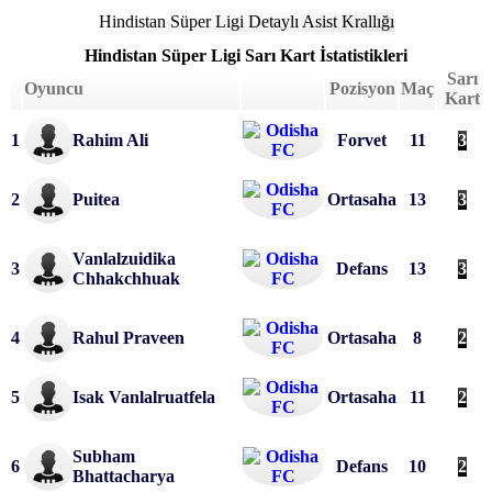
Hindistan Süper Ligi Detaylı Asist Krallığı
Hindistan Süper Ligi
Sarı Kart İstatistikleri
Sarı
Oyuncu
Pozisyon
Maç
Kart
1
Rahim Ali
Forvet
11
3
2
Puitea
Ortasaha
13
3
Vanlalzuidika 
3
Defans
13
3
Chhakchhuak
4
Rahul Praveen
Ortasaha
8
2
5
Isak Vanlalruatfela
Ortasaha
11
2
Subham 
6
Defans
10
2
Bhattacharya