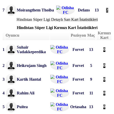
7
Moirangthem Thoiba
Defans
13
2
Hindistan Süper Ligi Detaylı Sarı Kart İstatistikleri
Hindistan Süper Ligi
Kırmızı Kart İstatistikleri
Kırmızı
Oyuncu
Pozisyon
Maç
Kart
Suhair 
1
Forvet
13
0
Vadakkepeedika
2
Heikrujam Singh
Forvet
5
0
3
Kartik Hantal
Forvet
9
0
4
Rahim Ali
Forvet
11
0
5
Puitea
Ortasaha
13
0