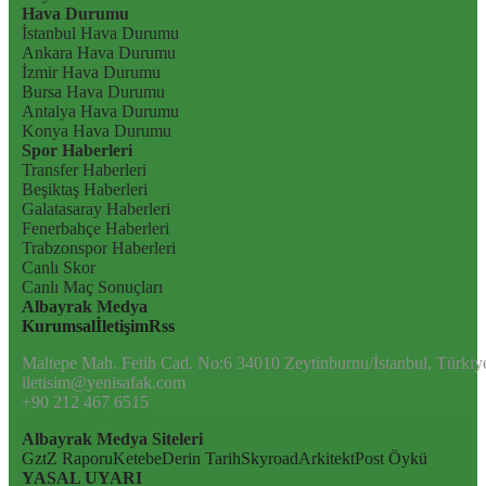
Hava Durumu
İstanbul Hava Durumu
Ankara Hava Durumu
İzmir Hava Durumu
Bursa Hava Durumu
Antalya Hava Durumu
Konya Hava Durumu
Spor Haberleri
Transfer Haberleri
Beşiktaş Haberleri
Galatasaray Haberleri
Fenerbahçe Haberleri
Trabzonspor Haberleri
Canlı Skor
Canlı Maç Sonuçları
Albayrak Medya
Kurumsal
İletişim
Rss
Maltepe Mah. Fetih Cad. No:6 34010 Zeytinburnu/İstanbul, Türkiy
iletisim@yenisafak.com
+90 212 467 6515
Albayrak Medya Siteleri
Gzt
Z Raporu
Ketebe
Derin Tarih
Skyroad
Arkitekt
Post Öykü
YASAL UYARI