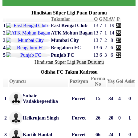
Hindistan Süper Ligi Puan Durumu
Takımlar
O
G
M
AV
P
1
East Bengal Club
13
7
1
19
26
2
ATK Mohun Bagan
13
7
1
14
26
3
Mumbai City
13
7
2
8
25
4
Bengaluru FC
13
6
2
6
23
5
Punjab FC
13
6
3
6
22
Hindistan Süper Ligi Puan Durumu
Odisha FC Takım Kadrosu
Forma
Oyuncu
Pozisyon
Yaş
Gol
Asist
No
Suhair 
1
Forvet
15
34
4
0
Vadakkepeedika
2
Heikrujam Singh
Forvet
26
20
0
1
3
Kartik Hantal
Forvet
66
24
1
0