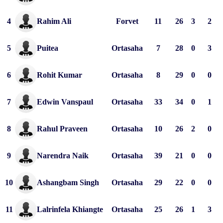
4
Rahim Ali
Forvet
11
26
3
2
5
Puitea
Ortasaha
7
28
0
3
6
Rohit Kumar
Ortasaha
8
29
0
0
7
Edwin Vanspaul
Ortasaha
33
34
0
1
8
Rahul Praveen
Ortasaha
10
26
2
0
9
Narendra Naik
Ortasaha
39
21
0
0
10
Ashangbam Singh
Ortasaha
29
22
0
0
11
Lalrinfela Khiangte
Ortasaha
25
26
1
3