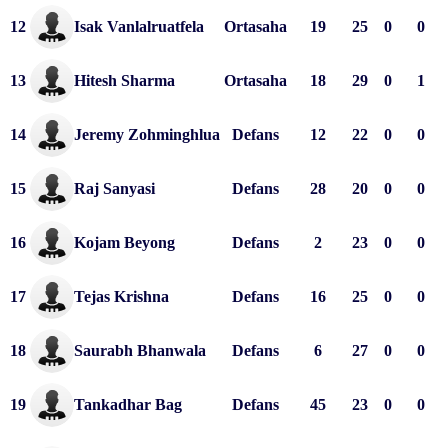
12
Isak Vanlalruatfela
Ortasaha
19
25
0
0
13
Hitesh Sharma
Ortasaha
18
29
0
1
14
Jeremy Zohminghlua
Defans
12
22
0
0
15
Raj Sanyasi
Defans
28
20
0
0
16
Kojam Beyong
Defans
2
23
0
0
17
Tejas Krishna
Defans
16
25
0
0
18
Saurabh Bhanwala
Defans
6
27
0
0
19
Tankadhar Bag
Defans
45
23
0
0