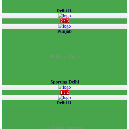
Delhi D.
2 : 3
Punjab
08 Mayıs, Cuma
Sporting Delhi
1 : 2
Delhi D.
04 Mayıs, Pazartesi