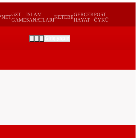
GZT
İSLAM
GERÇEK
POST
VNET
KETEBE
GAME
SANATLARI
HAYAT
ÖYKÜ
Giriş yapın