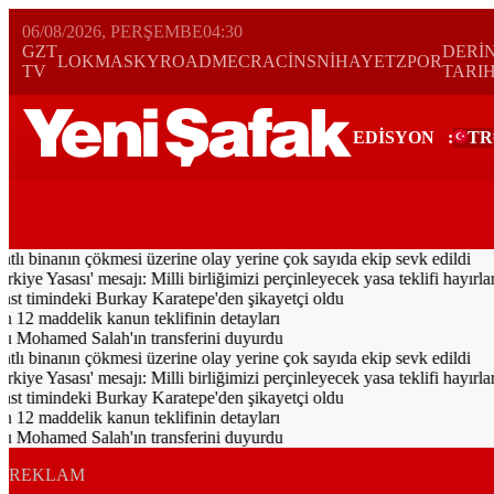
06/08/2026, PERŞEMBE
04:30
GZT
DERİ
LOKMA
SKYROAD
MECRA
CİNS
NİHAYET
ZPOR
TV
TARI
EDİSYON
:
TR
Bugün
Spor
Ekonomi
Gündem
Resmi İlanlar
Galeri
Video
Yazarl
tlı binanın çökmesi üzerine olay yerine çok sayıda ekip sevk edildi
 Yasası' mesajı: Milli birliğimizi perçinleyecek yasa teklifi hayırlara 
timindeki Burkay Karatepe'den şikayetçi oldu
 12 maddelik kanun teklifinin detayları
u Mohamed Salah'ın transferini duyurdu
tlı binanın çökmesi üzerine olay yerine çok sayıda ekip sevk edildi
 Yasası' mesajı: Milli birliğimizi perçinleyecek yasa teklifi hayırlara 
timindeki Burkay Karatepe'den şikayetçi oldu
 12 maddelik kanun teklifinin detayları
u Mohamed Salah'ın transferini duyurdu
REKLAM