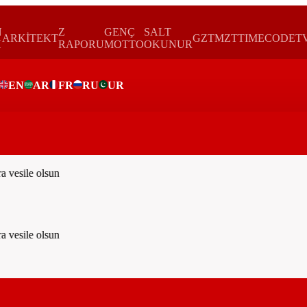
N
Z
GENÇ
SALT
ARKİTEKT
GZTMZT
TIMECODE
T
H
RAPORU
MOTTO
OKUNUR
EN
AR
FR
RU
UR
ar
vesile olsun
vesile olsun