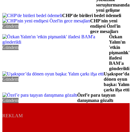
soruşturmasında
yeni gelişme
CHP'de birileri bedel ödemeli
Gündem
CHP'nin yeni
Gündem
endişesi Özel'in
gece mesajları
Özkan
Yalım'ın
Gündem
'etkin
pişmanlık'
ifadesi
BAM'a
gönderildi
Uşakspor’da
Gündem
dönen oyun
başka: Yalım
çarkı ifşa etti
Özel’e para taşıyan
Gündem
danışmana gözaltı
REKLAM