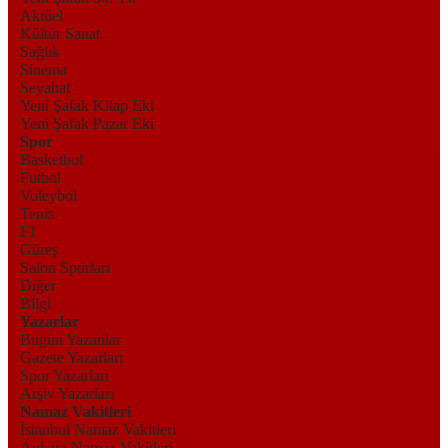
Aktüel
Kültür Sanat
Sağlık
Sinema
Seyahat
Yeni Şafak Kitap Eki
Yeni Şafak Pazar Eki
Spor
Basketbol
Futbol
Voleybol
Tenis
F1
Güreş
Salon Sporları
Diğer
Bilgi
Yazarlar
Bugün Yazanlar
Gazete Yazarları
Spor Yazarları
Arşiv Yazarları
Namaz Vakitleri
İstanbul Namaz Vakitleri
Ankara Namaz Vakitleri