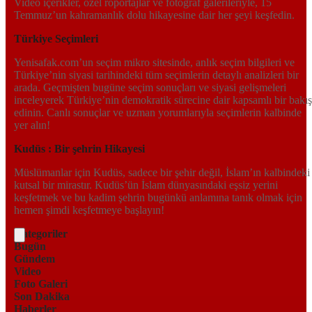
Video içerikler, özel röportajlar ve fotoğraf galerileriyle, 15
Temmuz’un kahramanlık dolu hikayesine dair her şeyi keşfedin.
Türkiye Seçimleri
Yenisafak.com’un seçim mikro sitesinde, anlık seçim bilgileri ve
Türkiye’nin siyasi tarihindeki tüm seçimlerin detaylı analizleri bir
arada. Geçmişten bugüne seçim sonuçları ve siyasi gelişmeleri
inceleyerek Türkiye’nin demokratik sürecine dair kapsamlı bir bakış
edinin. Canlı sonuçlar ve uzman yorumlarıyla seçimlerin kalbinde
yer alın!
Kudüs : Bir şehrin Hikayesi
Müslümanlar için Kudüs, sadece bir şehir değil, İslam’ın kalbindeki
kutsal bir mirastır. Kudüs’ün İslam dünyasındaki eşsiz yerini
keşfetmek ve bu kadim şehrin bugünkü anlamına tanık olmak için
hemen şimdi keşfetmeye başlayın!
Kategoriler
Bugün
Gündem
Video
Foto Galeri
Son Dakika
Haberler