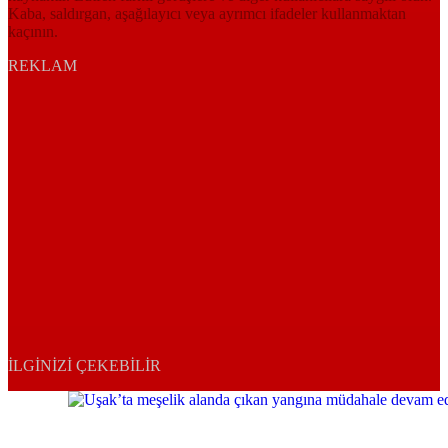
Kaba, saldırgan, aşağılayıcı veya ayrımcı ifadeler kullanmaktan
kaçının.
REKLAM
İLGINIZI ÇEKEBILIR