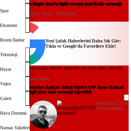
öğrenildi
Özkan Yalım'ın Özgür Özel'le ilgili savcıya yeni ifade vereceği
öğrenildi
Spor
10:15, 15/05/2026
G:
10:25, 15/05/2026
Yeni Şafak
Ekonomi
Resmi İlanlar
Yeni Şafak Haberlerini Daha Sık Gör:
Tıkla ve Google'da Favorilere Ekle!
Teknoloji
Hayat
Özgür Özel-Özkan Yalım
Video
Tutuklu Uşak Belediye Başkanı Özkan Yalım'n CHP Genel Başkanı
Özgür Özel'le ilgili yeni ifade vereceği öğrenildi.
Galeri
etaskara52173 ve
11 kişi beğendi
Hava Durumu
Namaz Vakitleri