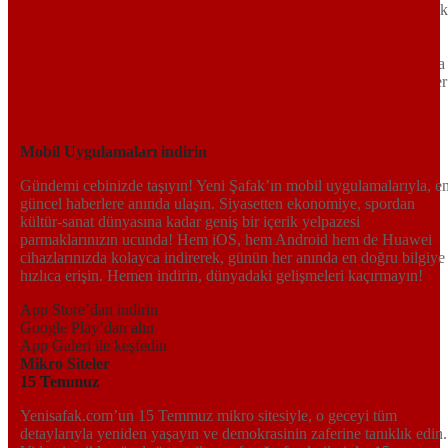
Tarafsız, dinamik ve derinlemesine habercilik anlayışıyla Yeni Şafak
okuyucularına güncel gelişmelerin ötesinde bir deneyim sunuyor.
Siyaset ve ekonomiden kültür-sanat ve spor dünyasına kadar geniş
bir yelpazede sunduğu haberlerle, hem Türkiye’de hem de dünyada
neler olup bittiğini anında öğrenin. Dijital platformlarıyla her an, her
yerden en doğru bilgiye ulaşın; Yeni Şafak’la gündemi yakalayın!
Sosyal medyada bizi takip edin
Mobil Uygulamaları indirin
Gündemi cebinizde taşıyın! Yeni Şafak’ın mobil uygulamalarıyla, e
güncel haberlere anında ulaşın. Siyasetten ekonomiye, spordan
kültür-sanat dünyasına kadar geniş bir içerik yelpazesi
parmaklarınızın ucunda! Hem iOS, hem Android hem de Huawei
cihazlarınızda kolayca indirerek, günün her anında en doğru bilgiye
hızlıca erişin. Hemen indirin, dünyadaki gelişmeleri kaçırmayın!
App Store’dan indirin
Google Play’dan alın
App Galeri ile keşfedin
Mikro Siteler
15 Temmuz
Yenisafak.com’un 15 Temmuz mikro sitesiyle, o geceyi tüm
detaylarıyla yeniden yaşayın ve demokrasinin zaferine tanıklık edin.