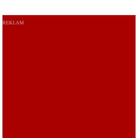
REKLAM
Sayfa Sonu
TR
EN
AR
FR
RU
UR
Türkiye’nin Birikimi. Uluslararası Medya Grubu.
Türkiye’nin gündemini belirleyen haber kaynağına hoş geldiniz!