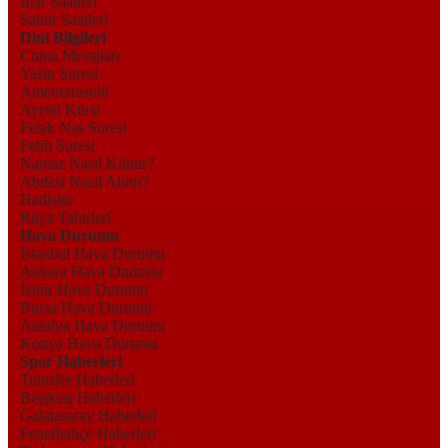
İftar Saatleri
Sahur Saatleri
Dini Bilgileri
Cuma Mesajları
Yasin Suresi
Amenerrasulü
Ayetel Kürsi
Felak Nas Suresi
Fetih Suresi
Namaz Nasıl Kılınır?
Abdest Nasıl Alınır?
Hadisler
Rüya Tabirleri
Hava Durumu
İstanbul Hava Durumu
Ankara Hava Durumu
İzmir Hava Durumu
Bursa Hava Durumu
Antalya Hava Durumu
Konya Hava Durumu
Spor Haberleri
Transfer Haberleri
Beşiktaş Haberleri
Galatasaray Haberleri
Fenerbahçe Haberleri