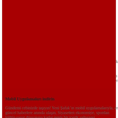
Sayfa Sonu
TR
EN
AR
FR
RU
UR
Türkiye’nin Birikimi. Uluslararası Medya Grubu.
Türkiye’nin gündemini belirleyen haber kaynağına hoş geldiniz!
Tarafsız, dinamik ve derinlemesine habercilik anlayışıyla Yeni Şafak
okuyucularına güncel gelişmelerin ötesinde bir deneyim sunuyor.
Siyaset ve ekonomiden kültür-sanat ve spor dünyasına kadar geniş
bir yelpazede sunduğu haberlerle, hem Türkiye’de hem de dünyada
neler olup bittiğini anında öğrenin. Dijital platformlarıyla her an, her
yerden en doğru bilgiye ulaşın; Yeni Şafak’la gündemi yakalayın!
Sosyal medyada bizi takip edin
Mobil Uygulamaları indirin
Gündemi cebinizde taşıyın! Yeni Şafak’ın mobil uygulamalarıyla, e
güncel haberlere anında ulaşın. Siyasetten ekonomiye, spordan
kültür-sanat dünyasına kadar geniş bir içerik yelpazesi