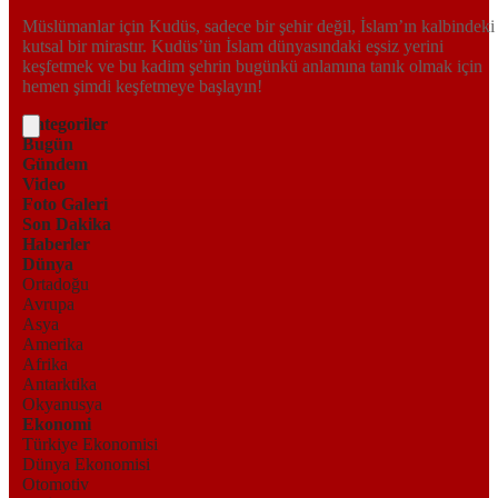
Müslümanlar için Kudüs, sadece bir şehir değil, İslam’ın kalbindeki
kutsal bir mirastır. Kudüs’ün İslam dünyasındaki eşsiz yerini
keşfetmek ve bu kadim şehrin bugünkü anlamına tanık olmak için
hemen şimdi keşfetmeye başlayın!
Kategoriler
Bugün
Gündem
Video
Foto Galeri
Son Dakika
Haberler
Dünya
Ortadoğu
Avrupa
Asya
Amerika
Afrika
Antarktika
Okyanusya
Ekonomi
Türkiye Ekonomisi
Dünya Ekonomisi
Otomotiv