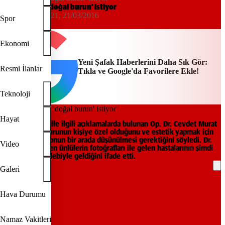
Artık herkes 'doğal burun' istiyor
Yeni Şafak
10:21, 21/03/2016
Spor
IHA
Ekonomi
Yeni Şafak Haberlerini Daha Sık Gör:
Resmi İlanlar
Tıkla ve Google'da Favorilere Ekle!
Teknoloji
Hayat
Burun estetiği ile ilgili açıklamalarda bulunan Op. Dr. Cevdet Murat
Akagün, her burunun kişiye özel olduğunu ve estetik yapmak için
birçok fonksiyonun bir arada düşünülmesi gerektiğini söyledi. Dr.
Video
Akagün, eskiden ünlülerin fotoğrafları ile gelen hastalarının şimdi
doğal burun talebiyle geldiğini ifade etti.
Galeri
REKLAM
Hava Durumu
Namaz Vakitleri