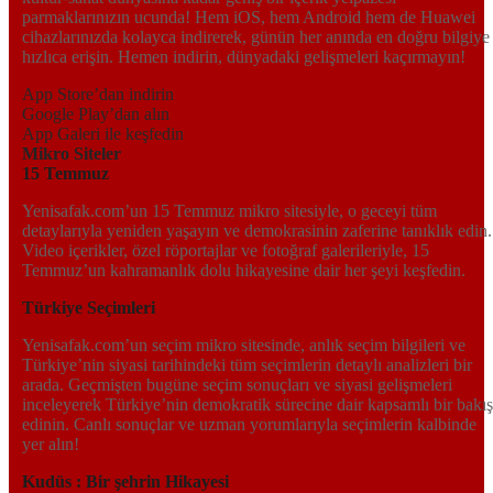
parmaklarınızın ucunda! Hem iOS, hem Android hem de Huawei
cihazlarınızda kolayca indirerek, günün her anında en doğru bilgiye
hızlıca erişin. Hemen indirin, dünyadaki gelişmeleri kaçırmayın!
App Store’dan indirin
Google Play’dan alın
App Galeri ile keşfedin
Mikro Siteler
15 Temmuz
Yenisafak.com’un 15 Temmuz mikro sitesiyle, o geceyi tüm
detaylarıyla yeniden yaşayın ve demokrasinin zaferine tanıklık edin.
Video içerikler, özel röportajlar ve fotoğraf galerileriyle, 15
Temmuz’un kahramanlık dolu hikayesine dair her şeyi keşfedin.
Türkiye Seçimleri
Yenisafak.com’un seçim mikro sitesinde, anlık seçim bilgileri ve
Türkiye’nin siyasi tarihindeki tüm seçimlerin detaylı analizleri bir
arada. Geçmişten bugüne seçim sonuçları ve siyasi gelişmeleri
inceleyerek Türkiye’nin demokratik sürecine dair kapsamlı bir bakış
edinin. Canlı sonuçlar ve uzman yorumlarıyla seçimlerin kalbinde
yer alın!
Kudüs : Bir şehrin Hikayesi