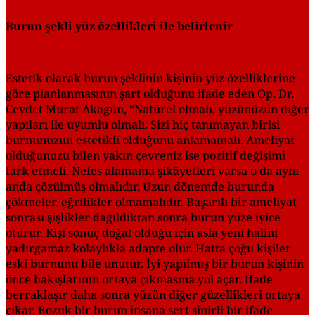
Burun şekli yüz özellikleri ile belirlenir
Estetik olarak burun şeklinin kişinin yüz özelliklerine
göre planlanmasının şart olduğunu ifade eden Op. Dr.
Cevdet Murat Akagün, “Natürel olmalı, yüzünüzün diğer
yapıları ile uyumlu olmalı. Sizi hiç tanımayan birisi
burnunuzun estetikli olduğunu anlamamalı. Ameliyat
olduğunuzu bilen yakın çevreniz ise pozitif değişimi
fark etmeli. Nefes alamama şikâyetleri varsa o da aynı
anda çözülmüş olmalıdır. Uzun dönemde burunda
çökmeler, eğrilikler olmamalıdır. Başarılı bir ameliyat
sonrası şişlikler dağıldıktan sonra burun yüze iyice
oturur. Kişi sonuç doğal olduğu için asla yeni halini
yadırgamaz kolaylıkla adapte olur. Hatta çoğu kişiler
eski burnunu bile unutur. İyi yapılmış bir burun kişinin
önce bakışlarının ortaya çıkmasına yol açar. İfade
berraklaşır daha sonra yüzün diğer güzellikleri ortaya
çıkar. Bozuk bir burun insana sert sinirli bir ifade