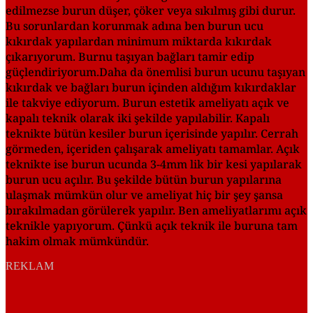
edilmezse burun düşer, çöker veya sıkılmış gibi durur.
Bu sorunlardan korunmak adına ben burun ucu
kıkırdak yapılardan minimum miktarda kıkırdak
çıkarıyorum. Burnu taşıyan bağları tamir edip
güçlendiriyorum.Daha da önemlisi burun ucunu taşıyan
kıkırdak ve bağları burun içinden aldığım kıkırdaklar
ile takviye ediyorum. Burun estetik ameliyatı açık ve
kapalı teknik olarak iki şekilde yapılabilir. Kapalı
teknikte bütün kesiler burun içerisinde yapılır. Cerrah
görmeden, içeriden çalışarak ameliyatı tamamlar. Açık
teknikte ise burun ucunda 3-4mm lik bir kesi yapılarak
burun ucu açılır. Bu şekilde bütün burun yapılarına
ulaşmak mümkün olur ve ameliyat hiç bir şey şansa
bırakılmadan görülerek yapılır. Ben ameliyatlarımı açık
teknikle yapıyorum. Çünkü açık teknik ile buruna tam
hakim olmak mümkündür.
REKLAM