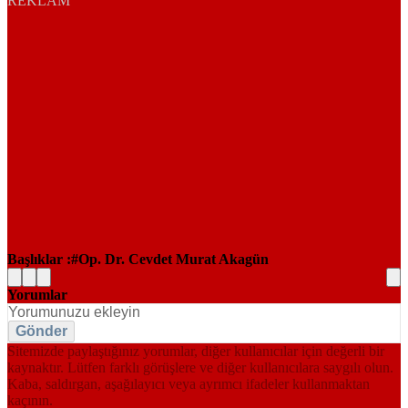
REKLAM
Başlıklar :
Op. Dr. Cevdet Murat Akagün
Yorumlar
Gönder
Sitemizde paylaştığınız yorumlar, diğer kullanıcılar için değerli bir
kaynaktır. Lütfen farklı görüşlere ve diğer kullanıcılara saygılı olun.
Kaba, saldırgan, aşağılayıcı veya ayrımcı ifadeler kullanmaktan
kaçının.