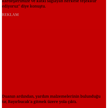
kardeşlerimize ve katkı sağlayan herkese teşekkür
ediyoruz" diye konuştu.
REKLAM
Duanın ardından, yardım malzemelerinin bulunduğu
tır, Bayırbucak'a gitmek üzere yola çıktı.