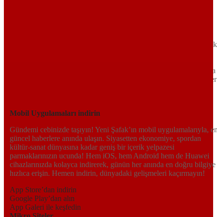
Sayfa Sonu
TR
EN
AR
FR
RU
UR
Türkiye’nin Birikimi. Uluslararası Medya Grubu.
Türkiye’nin gündemini belirleyen haber kaynağına hoş geldiniz!
Tarafsız, dinamik ve derinlemesine habercilik anlayışıyla Yeni Şafak
okuyucularına güncel gelişmelerin ötesinde bir deneyim sunuyor.
Siyaset ve ekonomiden kültür-sanat ve spor dünyasına kadar geniş
bir yelpazede sunduğu haberlerle, hem Türkiye’de hem de dünyada
neler olup bittiğini anında öğrenin. Dijital platformlarıyla her an, her
yerden en doğru bilgiye ulaşın; Yeni Şafak’la gündemi yakalayın!
Sosyal medyada bizi takip edin
Mobil Uygulamaları indirin
Gündemi cebinizde taşıyın! Yeni Şafak’ın mobil uygulamalarıyla, e
güncel haberlere anında ulaşın. Siyasetten ekonomiye, spordan
kültür-sanat dünyasına kadar geniş bir içerik yelpazesi
parmaklarınızın ucunda! Hem iOS, hem Android hem de Huawei
cihazlarınızda kolayca indirerek, günün her anında en doğru bilgiye
hızlıca erişin. Hemen indirin, dünyadaki gelişmeleri kaçırmayın!
App Store’dan indirin
Google Play’dan alın
App Galeri ile keşfedin
Mikro Siteler