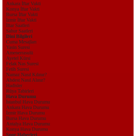
Ankara İftar Vakti
Konya İftar Vakti
Bursa İftar Vakti
İzmir İftar Vakti
İftar Saatleri
Sahur Saatleri
Dini Bilgileri
Cuma Mesajları
Yasin Suresi
Amenerrasulü
Ayetel Kürsi
Felak Nas Suresi
Fetih Suresi
Namaz Nasıl Kılınır?
Abdest Nasıl Alınır?
Hadisler
Rüya Tabirleri
Hava Durumu
İstanbul Hava Durumu
Ankara Hava Durumu
İzmir Hava Durumu
Bursa Hava Durumu
Antalya Hava Durumu
Konya Hava Durumu
Spor Haberleri