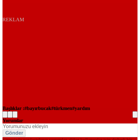
REKLAM
Başlıklar :
bayırbucak
türkmen
yardım
Yorumlar
Gönder
Sitemizde paylaştığınız yorumlar, diğer kullanıcılar için değerli bir