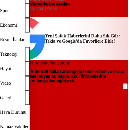
Bayırbucak Türkmenlerine yardım
Yeni Şafak
23:58, 08/01/2016
Spor
AA
Ekonomi
Yeni Şafak Haberlerini Daha Sık Gör:
Resmi İlanlar
Tıkla ve Google'da Favorilere Ekle!
Teknoloji
Hayat
AK Parti Konya İl Gençlik Kolları aracılığıyla temin edilen ve insani
yardım malzemesi taşıyan tır, Bayırbucak Türkmenlerine
ulaştırılmak üzere Konya'dan uğurlandı.
Video
REKLAM
Galeri
Hava Durumu
Namaz Vakitleri