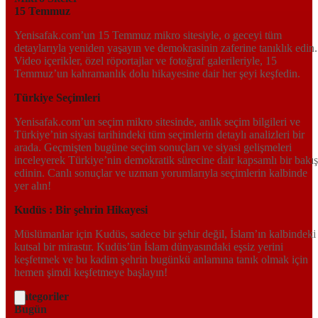
15 Temmuz
Yenisafak.com’un 15 Temmuz mikro sitesiyle, o geceyi tüm
detaylarıyla yeniden yaşayın ve demokrasinin zaferine tanıklık edin.
Video içerikler, özel röportajlar ve fotoğraf galerileriyle, 15
Temmuz’un kahramanlık dolu hikayesine dair her şeyi keşfedin.
Türkiye Seçimleri
Yenisafak.com’un seçim mikro sitesinde, anlık seçim bilgileri ve
Türkiye’nin siyasi tarihindeki tüm seçimlerin detaylı analizleri bir
arada. Geçmişten bugüne seçim sonuçları ve siyasi gelişmeleri
inceleyerek Türkiye’nin demokratik sürecine dair kapsamlı bir bakış
edinin. Canlı sonuçlar ve uzman yorumlarıyla seçimlerin kalbinde
yer alın!
Kudüs : Bir şehrin Hikayesi
Müslümanlar için Kudüs, sadece bir şehir değil, İslam’ın kalbindeki
kutsal bir mirastır. Kudüs’ün İslam dünyasındaki eşsiz yerini
keşfetmek ve bu kadim şehrin bugünkü anlamına tanık olmak için
hemen şimdi keşfetmeye başlayın!
Kategoriler
Bugün