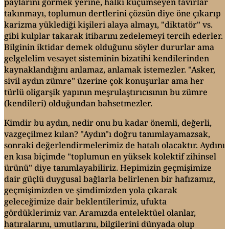
paylarını görmek yerine, halkı küçümseyen tavırlar
takınmayı, toplumun dertlerini çözsün diye öne çıkarıp
karizma yüklediği kişileri alaya almayı, "diktatör" vs.
gibi kulplar takarak itibarını zedelemeyi tercih ederler.
Bilginin iktidar demek olduğunu söyler dururlar ama
gelgelelim vesayet sisteminin bizatihi kendilerinden
kaynaklandığını anlamaz, anlamak istemezler. "Asker,
sivil aydın zümre" üzerine çok konuşurlar ama her
türlü oligarşik yapının meşrulaştırıcısının bu zümre
(kendileri) olduğundan bahsetmezler.
Kimdir bu aydın, nedir onu bu kadar önemli, değerli,
vazgeçilmez kılan? "Aydın"ı doğru tanımlayamazsak,
sonraki değerlendirmelerimiz de hatalı olacaktır. Aydını
en kısa biçimde "toplumun en yüksek kolektif zihinsel
ürünü" diye tanımlayabiliriz. Hepimizin geçmişimize
dair güçlü duygusal bağlarla belirlenen bir hafızamız,
geçmişimizden ve şimdimizden yola çıkarak
geleceğimize dair beklentilerimiz, ufukta
gördüklerimiz var. Aramızda entelektüel olanlar,
hatıralarını, umutlarını, bilgilerini dünyada olup