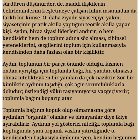
sürdüren düşünürden de, maddi ilişkilerin
belirlenimlerini keşfetmeye çalışan bilim insanından da
farklı bir kimse. O, daha ziyade siyasetçiye yakın;
siyasetçinin pratik akılla yaptığını teorik akılla yapan
kişi. Aydın, biraz siyasi liderleri andırır; o hem
kendisidir hem de toplum adına söz alması, zihinsel
yeteneklerini, sezgilerini toplum için kullanmasıyla
kendisinden daha fazlası olan bir kişiliktir.
Aydın, toplumun bir parça önünde olduğu, kısmen
ondan ayrıştığı için toplumla bağı, bir yandan olmazsa
olmaz nitelikteyken bir yandan da çok naziktir. Zor bir
kimliktir aydının taşıdığı, çok ağır sorumluluklarla
doludur; üstlendiği yükü taşıyamıyorsa vazgeçiverir;
toplumla bağını koparıp atar.
Toplumla bağının kopuk olup olmamasına göre
aydınları "organik" olanlar ve olmayanlar diye ikiye
ayırabiliriz. Aydının yol gösterici niteliği, toplumla bağı
koptuğunda yani organik vasfını yitirdiğinde o,
kendisinden başkasıyla ilgilenmeyen, kendini beğenmiş