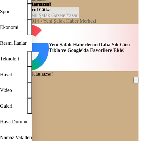
Aydın aydınlatamazsa!
Erol Göka
Spor
Yeni Şafak Gazete Yazarı
00:00, 12/01/2014
• Yeni Şafak Haber Merkezi
Ekonomi
Resmi İlanlar
Yeni Şafak Haberlerini Daha Sık Gör:
Tıkla ve Google'da Favorilere Ekle!
Teknoloji
Hayat
Video
REKLAM
Galeri
Hava Durumu
Namaz Vakitleri