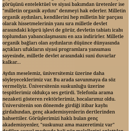
görüşünü entelektüel ve siyasi bakımdan üretenler ise
"milletin organik aydını" denmeyi hak ederler. Milletin
organik aydınları, kendilerini hep milletin bir parçası
olarak hissetmelerinin yanı sıra milletle devlet
arasındaki köprü işlevi de görür, devletin tabiatı icabı
toplumdan yabancılaşmasını en aza indirirler. Milletle
organik bağları olan aydınların düşünce dünyasında
açtıkları ufukların siyasi programlara yansıması
sayesinde, milletle devlet arasındaki suni duvarlar
kalkar…
Aydın meselemiz, üniversitemiz üzerine daha
söyleyeceklerimiz var. Bu arada savunmaya da söz
vermeliyiz. Üniversitenin suskunluğu üzerine
tespitlerimiz oldukça ses getirdi. Telefonla arama
nezaketi gösteren rektörlerimiz, hocalarımız oldu.
Üniversitenin son dönemde girdiği itibar kaybı
girdabından, genç akademisyenlerin dertlerinden
bahsettiler. Görüşlerimizi haklı bulan genç
akademisyenler, "suskunuz ama mazeretimiz var"
dediler, sosyal medyada hali pür melallerini anlattılar.