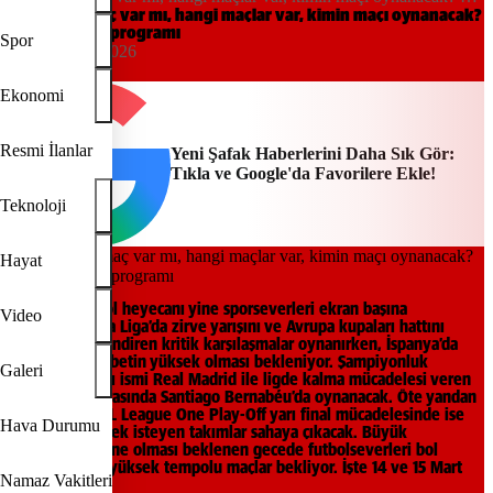
Mayıs maç programı
Bu akşam maç var mı, hangi maçlar var, kimin maçı oynanacak?
14 Mayıs maç programı
Spor
10:41, 14/05/2026
Yeni Şafak
Ekonomi
Resmi İlanlar
Yeni Şafak Haberlerini Daha Sık Gör:
Tıkla ve Google'da Favorilere Ekle!
Teknoloji
Hayat
Bugünkü futbol heyecanı yine sporseverleri ekran başına
Video
kilitleyecek. La Liga’da zirve yarışını ve Avrupa kupaları hattını
yakından ilgilendiren kritik karşılaşmalar oynanırken, İspanya’da
tempo ve rekabetin yüksek olması bekleniyor. Şampiyonluk
Galeri
yarışının iddialı ismi Real Madrid ile ligde kalma mücadelesi veren
Real Oviedo arasında Santiago Bernabéu’da oynanacak. Öte yandan
İngiltere’de EFL League One Play-Off yarı final mücadelesinde ise
Hava Durumu
finale yükselmek isteyen takımlar sahaya çıkacak. Büyük
çekişmeye sahne olması beklenen gecede futbolseverleri bol
pozisyonlu ve yüksek tempolu maçlar bekliyor. İşte 14 ve 15 Mart
Namaz Vakitleri
maç programı.