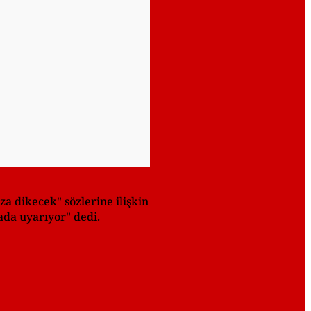
 dikecek" sözlerine ilişkin
ada uyarıyor" dedi.