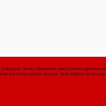
rdoğan'ın "İsrail, Lübnan'dan sonra gözünü topraklarımıza
de kararlı bir şekilde duruyor. Türk milletini de bu man