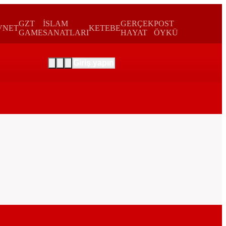
GZT
İSLAM
GERÇEK
POST
VNET
KETEBE
GAME
SANATLARI
HAYAT
ÖYKÜ
Giriş yapın