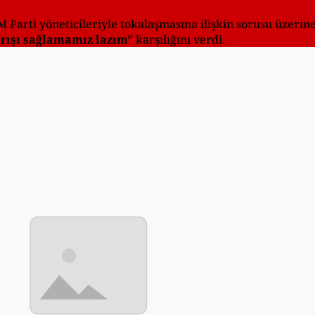
M Parti yöneticileriyle tokalaşmasına ilişkin sorusu üzerin
arışı sağlamamız lazım"
karşılığını verdi.