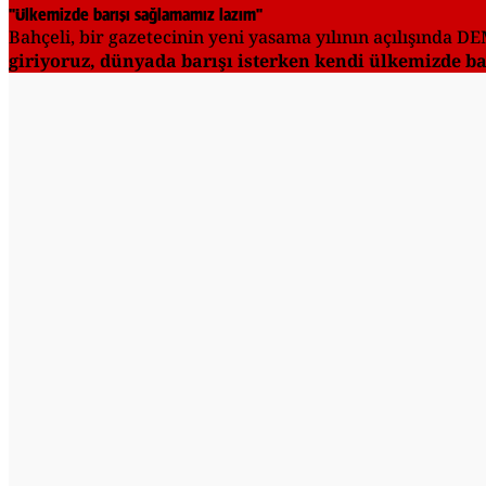
"Ülkemizde barışı sağlamamız lazım"
Bahçeli, bir gazetecinin yeni yasama yılının açılışında DE
giriyoruz, dünyada barışı isterken kendi ülkemizde b