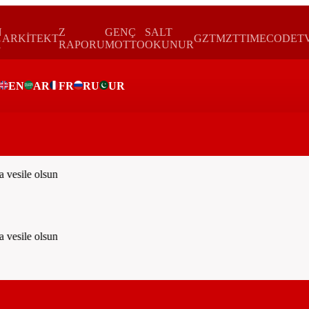
N
Z
GENÇ
SALT
ARKİTEKT
GZTMZT
TIMECODE
T
H
RAPORU
MOTTO
OKUNUR
EN
AR
FR
RU
UR
ar
vesile olsun
vesile olsun