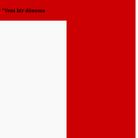
e
"Yeni bir döneme