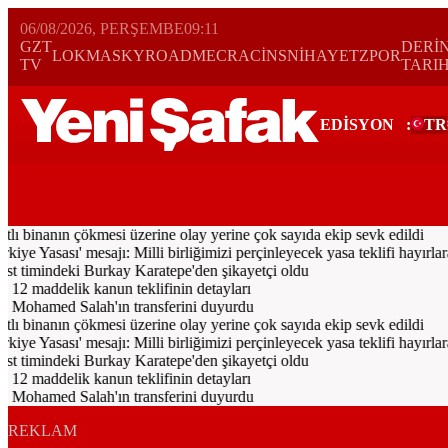
06/08/2026, PERŞEMBE
09:11
GZT
DERİ
LOKMA
SKYROAD
MECRA
CİNS
NİHAYET
ZPOR
TV
TARI
EDİSYON
:
TR
Bugün
Spor
Ekonomi
Gündem
Resmi İlanlar
Galeri
Video
Yazarl
tlı binanın çökmesi üzerine olay yerine çok sayıda ekip sevk edildi
Yasası' mesajı: Milli birliğimizi perçinleyecek yasa teklifi hayırlara 
timindeki Burkay Karatepe'den şikayetçi oldu
 12 maddelik kanun teklifinin detayları
 Mohamed Salah'ın transferini duyurdu
tlı binanın çökmesi üzerine olay yerine çok sayıda ekip sevk edildi
Yasası' mesajı: Milli birliğimizi perçinleyecek yasa teklifi hayırlara 
timindeki Burkay Karatepe'den şikayetçi oldu
 12 maddelik kanun teklifinin detayları
 Mohamed Salah'ın transferini duyurdu
REKLAM