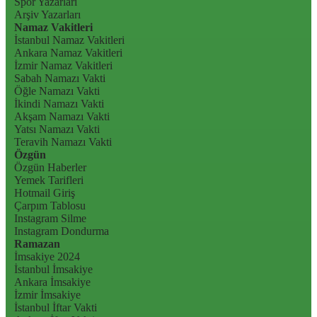
Spor Yazarları
Arşiv Yazarları
Namaz Vakitleri
İstanbul Namaz Vakitleri
Ankara Namaz Vakitleri
İzmir Namaz Vakitleri
Sabah Namazı Vakti
Öğle Namazı Vakti
İkindi Namazı Vakti
Akşam Namazı Vakti
Yatsı Namazı Vakti
Teravih Namazı Vakti
Özgün
Özgün Haberler
Yemek Tarifleri
Hotmail Giriş
Çarpım Tablosu
Instagram Silme
Instagram Dondurma
Ramazan
İmsakiye 2024
İstanbul İmsakiye
Ankara İmsakiye
İzmir İmsakiye
İstanbul İftar Vakti