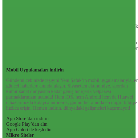
TR
EN
AR
FR
RU
UR
Türkiye’nin Birikimi. Uluslararası Medya Grubu.
Türkiye’nin gündemini belirleyen haber kaynağına hoş geldiniz!
Tarafsız, dinamik ve derinlemesine habercilik anlayışıyla Yeni Şafak
okuyucularına güncel gelişmelerin ötesinde bir deneyim sunuyor.
Siyaset ve ekonomiden kültür-sanat ve spor dünyasına kadar geniş
bir yelpazede sunduğu haberlerle, hem Türkiye’de hem de dünyada
neler olup bittiğini anında öğrenin. Dijital platformlarıyla her an, her
yerden en doğru bilgiye ulaşın; Yeni Şafak’la gündemi yakalayın!
Sosyal medyada bizi takip edin
Mobil Uygulamaları indirin
Gündemi cebinizde taşıyın! Yeni Şafak’ın mobil uygulamalarıyla, e
güncel haberlere anında ulaşın. Siyasetten ekonomiye, spordan
kültür-sanat dünyasına kadar geniş bir içerik yelpazesi
parmaklarınızın ucunda! Hem iOS, hem Android hem de Huawei
cihazlarınızda kolayca indirerek, günün her anında en doğru bilgiye
hızlıca erişin. Hemen indirin, dünyadaki gelişmeleri kaçırmayın!
App Store’dan indirin
Google Play’dan alın
App Galeri ile keşfedin
Mikro Siteler