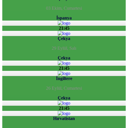
03 Ekim, Cumartesi
İspanya
21:45
Çekya
29 Eylül, Salı
Çekya
21:45
İngiltere
26 Eylül, Cumartesi
Çekya
21:45
Hırvatistan
Sayfa Sonu