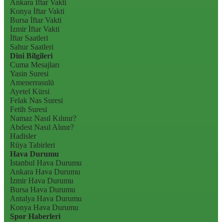
Ankara İftar Vakti
Konya İftar Vakti
Bursa İftar Vakti
İzmir İftar Vakti
İftar Saatleri
Sahur Saatleri
Dini Bilgileri
Cuma Mesajları
Yasin Suresi
Amenerrasulü
Ayetel Kürsi
Felak Nas Suresi
Fetih Suresi
Namaz Nasıl Kılınır?
Abdest Nasıl Alınır?
Hadisler
Rüya Tabirleri
Hava Durumu
İstanbul Hava Durumu
Ankara Hava Durumu
İzmir Hava Durumu
Bursa Hava Durumu
Antalya Hava Durumu
Konya Hava Durumu
Spor Haberleri