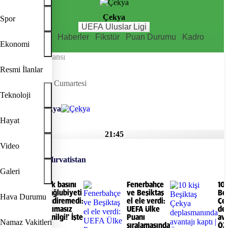
Çekya
Spor
UEFA Uluslar Ligi
Özet Bilgiler
Haberler
Fikstür
Puan Durumu
Kadro
Ekonomi
İstatistikler
Takım Performansı
Sonraki Maç
Resmi İlanlar
26 Eylül 2026, Cumartesi
Teknoloji
Çekya
Hayat
21:45
Video
Hırvatistan
Galeri
Çek basını
Fenerbahçe
10 
mağlubiyeti
ve Beşiktaş
Beş
Hava Durumu
sindiremedi:
el ele verdi:
Çe
‘Acımasız
UEFA Ülke
de
yenilgi!’ İşte
Puanı
ava
Namaz Vakitleri
o
sıralamasında
ÖZ