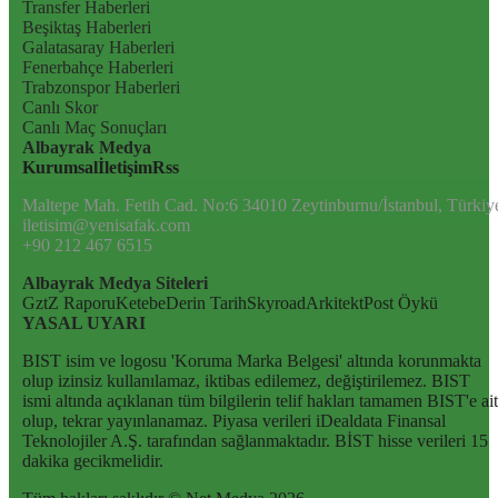
Transfer Haberleri
Beşiktaş Haberleri
Galatasaray Haberleri
Fenerbahçe Haberleri
Trabzonspor Haberleri
Canlı Skor
Canlı Maç Sonuçları
Albayrak Medya
Kurumsal
İletişim
Rss
Maltepe Mah. Fetih Cad. No:6 34010 Zeytinburnu/İstanbul, Türkiy
iletisim@yenisafak.com
+90 212 467 6515
Albayrak Medya Siteleri
Gzt
Z Raporu
Ketebe
Derin Tarih
Skyroad
Arkitekt
Post Öykü
YASAL UYARI
BIST isim ve logosu 'Koruma Marka Belgesi' altında korunmakta
olup izinsiz kullanılamaz, iktibas edilemez, değiştirilemez. BIST
ismi altında açıklanan tüm bilgilerin telif hakları tamamen BIST'e ait
olup, tekrar yayınlanamaz. Piyasa verileri iDealdata Finansal
Teknolojiler A.Ş. tarafından sağlanmaktadır. BİST hisse verileri 15
dakika gecikmelidir.