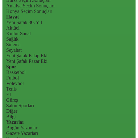
Bursa Seçim Sonuçları
Antalya Seçim Sonuçları
Konya Seçim Sonuçları
Hayat
Yeni Şafak 30. Yıl
Aktüel
Kültür Sanat
Sağlık
Sinema
Seyahat
Yeni Şafak Kitap Eki
Yeni Şafak Pazar Eki
Spor
Basketbol
Futbol
Voleybol
Tenis
F1
Güreş
Salon Sporları
Diğer
Bilgi
Yazarlar
Bugün Yazanlar
Gazete Yazarları