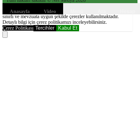
Tüm hakları saklıdır © Net Medya
2026
6698 sayılı Kişisel Verilerin Korunması Kanunundaki amaçlar ile
Anasayfa
Video
Menü
Ara
Hesap
sınırlı ve mevzuata uygun şekilde çerezler kullanılmaktadır.
Detaylı bilgi için çerez politikamızı inceleyebilirsiniz.
Çerez Politikası
Tercihler
Kabul Et