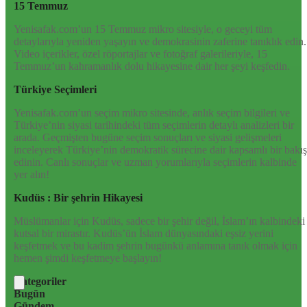
15 Temmuz
Yenisafak.com’un 15 Temmuz mikro sitesiyle, o geceyi tüm
detaylarıyla yeniden yaşayın ve demokrasinin zaferine tanıklık edin.
Video içerikler, özel röportajlar ve fotoğraf galerileriyle, 15
Temmuz’un kahramanlık dolu hikayesine dair her şeyi keşfedin.
Türkiye Seçimleri
Yenisafak.com’un seçim mikro sitesinde, anlık seçim bilgileri ve
Türkiye’nin siyasi tarihindeki tüm seçimlerin detaylı analizleri bir
arada. Geçmişten bugüne seçim sonuçları ve siyasi gelişmeleri
inceleyerek Türkiye’nin demokratik sürecine dair kapsamlı bir bakış
edinin. Canlı sonuçlar ve uzman yorumlarıyla seçimlerin kalbinde
yer alın!
Kudüs : Bir şehrin Hikayesi
Müslümanlar için Kudüs, sadece bir şehir değil, İslam’ın kalbindeki
kutsal bir mirastır. Kudüs’ün İslam dünyasındaki eşsiz yerini
keşfetmek ve bu kadim şehrin bugünkü anlamına tanık olmak için
hemen şimdi keşfetmeye başlayın!
Kategoriler
Bugün
Gündem