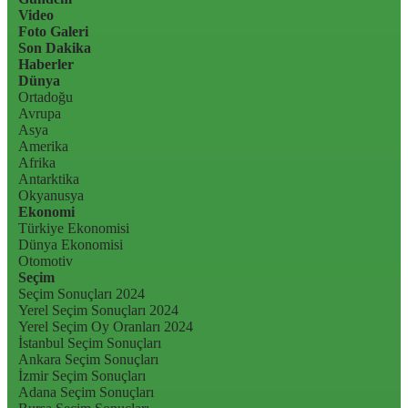
Video
Foto Galeri
Son Dakika
Haberler
Dünya
Ortadoğu
Avrupa
Asya
Amerika
Afrika
Antarktika
Okyanusya
Ekonomi
Türkiye Ekonomisi
Dünya Ekonomisi
Otomotiv
Seçim
Seçim Sonuçları 2024
Yerel Seçim Sonuçları 2024
Yerel Seçim Oy Oranları 2024
İstanbul Seçim Sonuçları
Ankara Seçim Sonuçları
İzmir Seçim Sonuçları
Adana Seçim Sonuçları