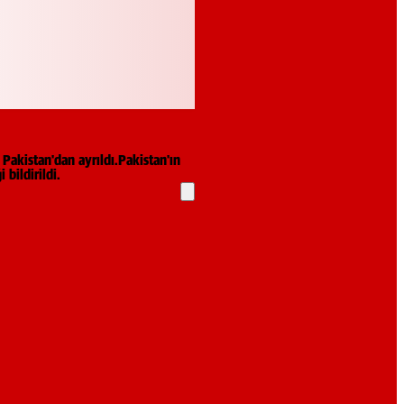
Pakistan'dan ayrıldı.Pakistan'ın
bildirildi.