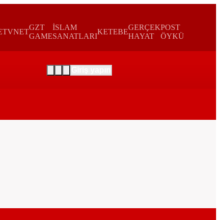
GZT
İSLAM
GERÇEK
POST
E
TVNET
KETEBE
GAME
SANATLARI
HAYAT
ÖYKÜ
Giriş yapın