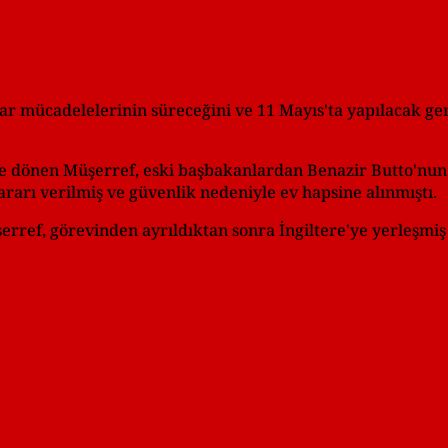
ar mücadelelerinin süreceğini ve 11 Mayıs'ta yapılacak gen
ine dönen Müşerref, eski başbakanlardan Benazir Butto'nu
rarı verilmiş ve güvenlik nedeniyle ev hapsine alınmıştı.
şerref, görevinden ayrıldıktan sonra İngiltere'ye yerleşmi