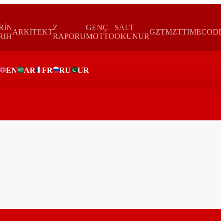
RİN
Z
GENÇ
SALT
ARKİTEKT
GZTMZT
TIMECOD
RIH
RAPORU
MOTTO
OKUNUR
EN
AR
FR
RU
UR