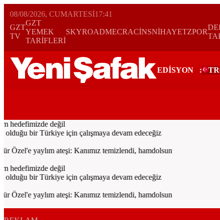
08/08/2026, CUMARTESI
17:41
GZT
GZT
DE
YEMEK
SKYROAD
MECRA
CİNS
NİHAYET
ZPOR
TV
TA
TARİFLERİ
EDİSYON
:
TR
Bugün
Spor
Ekonomi
Gündem
Resmi İlanlar
Galeri
Video
Dünya
m hedefimizde değil
olduğu bir Türkiye için çalışmaya devam edeceğiz
Özel'e yaylım ateşi: Kanımız temizlendi, hamdolsun
m hedefimizde değil
olduğu bir Türkiye için çalışmaya devam edeceğiz
Özel'e yaylım ateşi: Kanımız temizlendi, hamdolsun