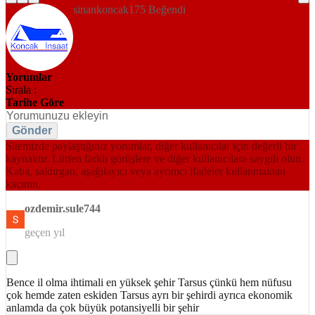
sinankoncak175 Beğendi
Yorumlar
Sırala :
Tarihe Göre
Gönder
Sitemizde paylaştığınız yorumlar, diğer kullanıcılar için değerli bir
kaynaktır. Lütfen farklı görüşlere ve diğer kullanıcılara saygılı olun.
Kaba, saldırgan, aşağılayıcı veya ayrımcı ifadeler kullanmaktan
kaçının.
ozdemir.sule744
geçen yıl
Bence il olma ihtimali en yüksek şehir Tarsus çünkü hem nüfusu
çok hemde zaten eskiden Tarsus ayrı bir şehirdi ayrıca ekonomik
anlamda da çok büyük potansiyelli bir şehir