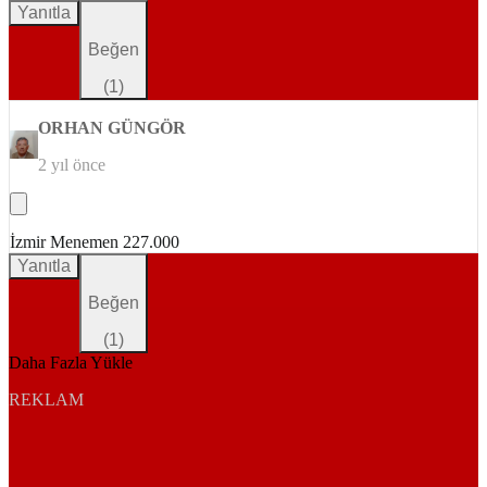
Yanıtla
Beğen
(
1
)
ORHAN GÜNGÖR
2 yıl önce
İzmir Menemen 227.000
Yanıtla
Beğen
(
1
)
Daha Fazla Yükle
REKLAM