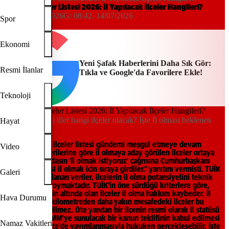
İl Olacak İlçeler Listesi 2026: İl Yapılacak İlçeler Hangileri?
08:42, 14/07/2026
G:
08:42, 14/07/2026
Spor
Yeni Şafak
Ekonomi
Yeni Şafak Haberlerini Daha Sık Gör:
Resmi İlanlar
Tıkla ve Google'da Favorilere Ekle!
Teknoloji
Türkiye'de yeni iller hangi ilçeler olacak? İşte İl olması beklenen
Hayat
ilçeler listesi.
İl olmaya aday ilçeler listesi gündemi meşgul etmeye devam
Video
ediyor. TÜİK verilerine göre il olmaya aday görülen ilçeler ortaya
çıktı. Bir vatandaşın 'İl olmak istiyoruz' çağrısına Cumhurbaşkanı
Erdoğan, "Hepsi il olmak için sıraya girdiler." yanıtını vermişti. TÜİK
Galeri
tarafından açıklanan veriler, ilçelerin il olma potansiyelini teknik
olarak ortaya koymaktadır. TÜİK’in öne sürdüğü kriterlere göre,
nüfusu 100 binin altında olan ilçeler il olma hakkını kaybeder. İl
Hava Durumu
merkezine 30 kilometreden daha yakın mesafedeki ilçeler bu
sürece dahil edilmez. Öte yandan bir ilçenin resmi olarak il statüsü
kazanması, TBMM'ye sunulacak bir kanun teklifinin kabul edilmesi
Namaz Vakitleri
ve Resmi Gazete'de yayımlanmasıyla hukuken gerçekleşebilir. İşte