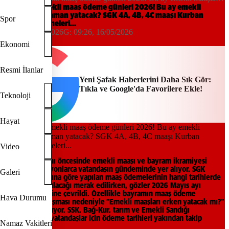
ne zaman yatacak? SGK 4A, 4B, 4C maaşı Kurban Bayramı
Mayıs ayı emekli maaş ödeme günleri 2026! Bu ay emekli
maaşları ne zaman yatacak? SGK 4A, 4B, 4C maaşı Kurban
ödemeleri...
Spor
Bayramı ödemeleri...
09:26, 16/05/2026
G:
09:26, 16/05/2026
Yeni Şafak
Ekonomi
Resmi İlanlar
Yeni Şafak Haberlerini Daha Sık Gör:
Tıkla ve Google'da Favorilere Ekle!
Teknoloji
Hayat
Video
Kurban Bayramı öncesinde emekli maaşı ve bayram ikramiyesi
ödemeleri milyonlarca vatandaşın gündeminde yer alıyor. SGK
Galeri
tahsis numarasına göre yapılan maaş ödemelerinin hangi tarihlerde
hesaplara yatırılacağı merak edilirken, gözler 2026 Mayıs ayı
ödeme takvimine çevrildi. Özellikle bayramın maaş ödeme
Hava Durumu
günleriyle çakışması nedeniyle “Emekli maaşları erken yatacak mı?”
sorusu araştırılıyor. SSK, Bağ-Kur, tarım ve Emekli Sandığı
kapsamındaki vatandaşlar için ödeme tarihleri yakından takip
Namaz Vakitleri
ediliyor.