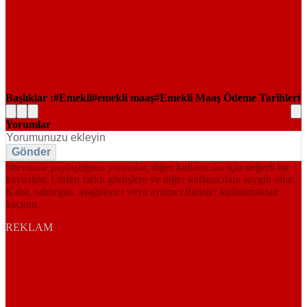
Başlıklar :
Emekli
emekli maaş
Emekli Maaş Ödeme Tarihleri
Yorumlar
Gönder
Sitemizde paylaştığınız yorumlar, diğer kullanıcılar için değerli bir
kaynaktır. Lütfen farklı görüşlere ve diğer kullanıcılara saygılı olun.
Kaba, saldırgan, aşağılayıcı veya ayrımcı ifadeler kullanmaktan
kaçının.
REKLAM