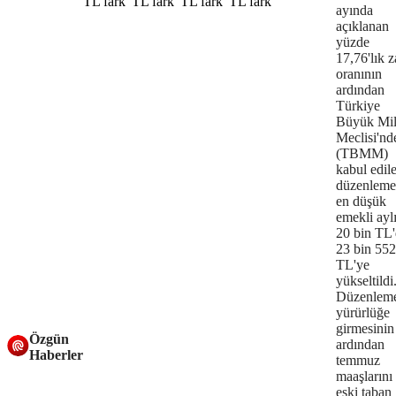
ayında
açıklanan
yüzde
17,76'lık 
oranının
ardından
Türkiye
Büyük Mil
Meclisi'nd
(TBMM)
kabul edil
düzenleme
en düşük
emekli ayl
20 bin TL
23 bin 552
TL'ye
yükseltildi
Düzenlem
yürürlüğe
girmesinin
Özgün
ardından
Haberler
temmuz
maaşlarını
eski taban