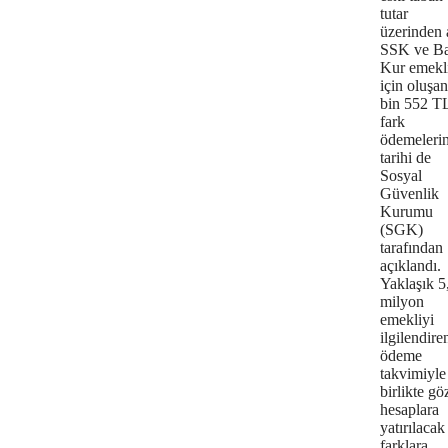
tutar
üzerinden 
SSK ve B
Kur emekli
için oluşan
bin 552 TL
fark
ödemelerin
tarihi de
Sosyal
Güvenlik
Kurumu
(SGK)
tarafından
açıklandı.
Yaklaşık 5
milyon
emekliyi
ilgilendire
ödeme
takvimiyle
birlikte gö
hesaplara
yatırılacak
farklara