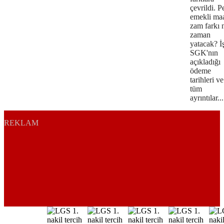
çevrildi. P
emekli maa
zam farkı 
zaman
yatacak? İ
SGK'nın
açıkladığı
ödeme
tarihleri ve
tüm
ayrıntılar...
REKLAM