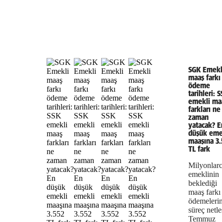
SGK Emekl
maaş farkı
ödeme
tarihleri: 
emekli ma
farkları ne
zaman
yatacak? E
düşük eme
maaşına 3.
TL fark
Milyonlar
emeklinin
beklediği
maaş farkı
ödemeleri
süreç netleş
Temmuz