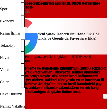
çeken tablo
Türkiye’nin en borçsuz şehirleri açıklandı: BDDK verilerinde
dikkat çeken tablo
Spor
00:18, 14/05/2026
Yeni Şafak
Ekonomi
Resmi İlanlar
Yeni Şafak Haberlerini Daha Sık Gör:
Tıkla ve Google'da Favorilere Ekle!
Teknoloji
Hayat
Bankacılık Düzenleme ve Denetleme Kurumu’nun (BDDK) açıkladığı
Video
2026 yılı ilk çeyrek kredi verileri, Türkiye’de şehirler arasındaki
borçlanma farkını ortaya koydu. Kişi başına kredi kullanımında
Ankara zirvede yer alırken, Hakkari Türkiye’nin en az borçlanan ili
Galeri
oldu. İstanbul, İzmir ve Antalya’nın toplam kredi hacmindeki payı
dikkat çekerken, açıklanan rakamlar vatandaşların en çok hangi
şehirlerde kredi kullandığını da gözler önüne serdi.
Hava Durumu
REKLAM
Namaz Vakitleri