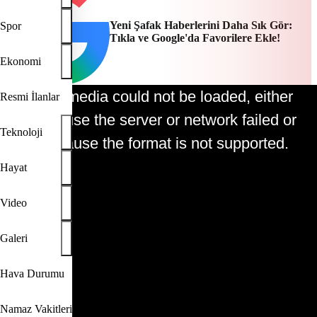
Yeni Şafak Haberlerini Daha Sık Gör:
Spor
Tıkla ve Google'da Favorilere Ekle!
Ekonomi
The media could not be loaded, either
Resmi İlanlar
This is a modal window.
because the server or network failed or
Teknoloji
because the format is not supported.
Hayat
Video
Play
Galeri
Video
Hava Durumu
Namaz Vakitleri