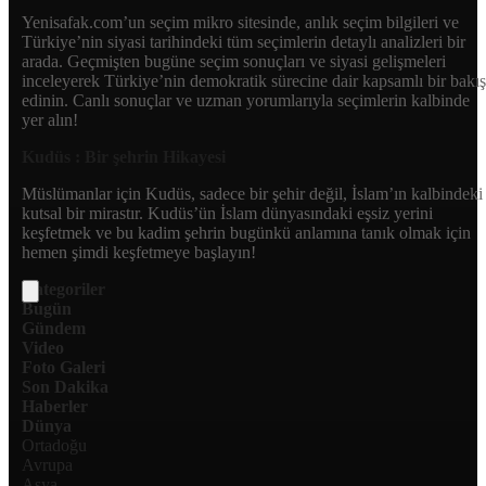
Yenisafak.com’un seçim mikro sitesinde, anlık seçim bilgileri ve
Türkiye’nin siyasi tarihindeki tüm seçimlerin detaylı analizleri bir
arada. Geçmişten bugüne seçim sonuçları ve siyasi gelişmeleri
inceleyerek Türkiye’nin demokratik sürecine dair kapsamlı bir bakış
edinin. Canlı sonuçlar ve uzman yorumlarıyla seçimlerin kalbinde
yer alın!
Kudüs : Bir şehrin Hikayesi
Müslümanlar için Kudüs, sadece bir şehir değil, İslam’ın kalbindeki
kutsal bir mirastır. Kudüs’ün İslam dünyasındaki eşsiz yerini
keşfetmek ve bu kadim şehrin bugünkü anlamına tanık olmak için
hemen şimdi keşfetmeye başlayın!
Kategoriler
Bugün
Gündem
Video
Foto Galeri
Son Dakika
Haberler
Dünya
Ortadoğu
Avrupa
Asya