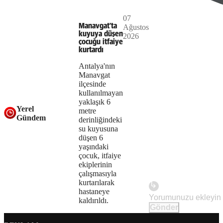
Play
07
The
This is
Manavgat'ta
Ağustos
Video
a modal
kuyuya düşen
2026
media
window.
çocuğu itfaiye
kurtardı
could
Antalya'nın
not
Manavgat
ilçesinde
be
kullanılmayan
yaklaşık 6
loaded,
Yerel
metre
Gündem
either
derinliğindeki
su kuyusuna
because
düşen 6
yaşındaki
the
çocuk, itfaiye
ekiplerinin
server
çalışmasıyla
kurtarılarak
or
hastaneye
kaldırıldı.
network
Gönder
failed