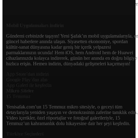
neler olup bittiğini anında öğrenin. Dijital platformlarıyla her an, her
yerden en doğru bilgiye ulaşın; Yeni Şafak’la gündemi yakalayın!
Sosyal medyada bizi takip edin
Mobil Uygulamaları indirin
Gündemi cebinizde taşıyın! Yeni Şafak’ın mobil uygulamalarıyla, e
güncel haberlere anında ulaşın. Siyasetten ekonomiye, spordan
kültür-sanat dünyasına kadar geniş bir içerik yelpazesi
parmaklarınızın ucunda! Hem iOS, hem Android hem de Huawei
cihazlarınızda kolayca indirerek, günün her anında en doğru bilgiye
hızlıca erişin. Hemen indirin, dünyadaki gelişmeleri kaçırmayın!
App Store’dan indirin
Google Play’dan alın
App Galeri ile keşfedin
Mikro Siteler
15 Temmuz
Yenisafak.com’un 15 Temmuz mikro sitesiyle, o geceyi tüm
detaylarıyla yeniden yaşayın ve demokrasinin zaferine tanıklık edin.
Video içerikler, özel röportajlar ve fotoğraf galerileriyle, 15
Temmuz’un kahramanlık dolu hikayesine dair her şeyi keşfedin.
Türkiye Seçimleri