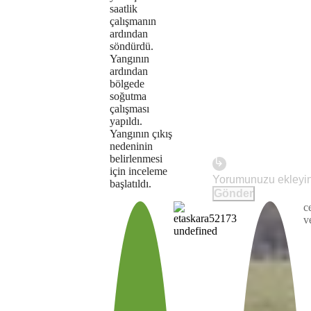
saatlik
çalışmanın
ardından
söndürdü.
Yangının
ardından
bölgede
soğutma
çalışması
yapıldı.
Yangının çıkış
nedeninin
belirlenmesi
için inceleme
Play
başlatıldı.
Gönder
c
The
This is
v
Video
a modal
media
window.
could
not
be