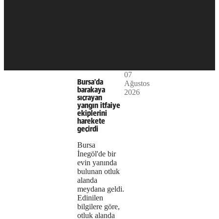
Play
07
The
This is
Bursa'da
Ağustos
Video
a modal
barakaya
2026
media
window.
sıçrayan
yangın itfaiye
could
ekiplerini
harekete
not
geçirdi
be
Bursa
İnegöl'de bir
loaded,
evin yanında
bulunan otluk
either
alanda
meydana geldi.
because
Edinilen
the
bilgilere göre,
otluk alanda