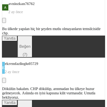
avniozkan76762
2 ay önce
Bu ülkede yapılan hiç bir şeyden mutlu olmayanların temsilcisidir
chp.
Yanıtla
Beğen
(
7
)
ekremfazlioglu05729
E
2 ay önce
Dökülün bakalım. CHP dökülüp, arınmadan bu ülkeye huzur
gelmeyecek. Aslında en iyisi kapısına kilit vurmasıdır. Umutla
bekliyoruz.
Yanıtla