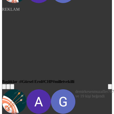
REKLAM
Başlıklar :
Gürsel Erol
CHP
milletvekilli
demirkesenmuzaffer70
ve 19 kişi beğendi