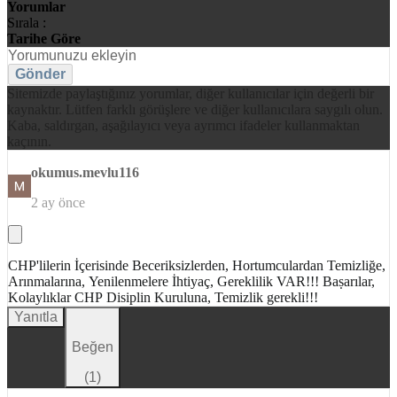
Yorumlar
Sırala :
Tarihe Göre
Gönder
Sitemizde paylaştığınız yorumlar, diğer kullanıcılar için değerli bir
kaynaktır. Lütfen farklı görüşlere ve diğer kullanıcılara saygılı olun.
Kaba, saldırgan, aşağılayıcı veya ayrımcı ifadeler kullanmaktan
kaçının.
okumus.mevlu116
2 ay önce
CHP'lilerin İçerisinde Beceriksizlerden, Hortumculardan Temizliğe,
Arınmalarına, Yenilenmelere İhtiyaç, Gereklilik VAR!!! Baṣarılar,
Kolaylıklar CHP Disiplin Kuruluna, Temizlik gerekli!!!
Yanıtla
Beğen
(
1
)