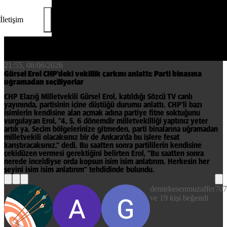
İletişim
21:55, 08/06/2026
Gürsel Erol CHP'deki vekillik çarkını anlattı: Parti binasına
uğramadan seçiliyorlar
CHP Elazığ Milletvekili Gürsel Erol, katıldığı Sözcü TV canlı
yayınında, partisinin içine düştüğü durumu anlattı. CHP'li bazı
isimlerin kendisine alan açmak adına partiye fitne soktuğunu
vurgulayan Erol, "4, 5, 6 dönemdir milletvekilliği yaptınız yeter
artık ya. Seçim bölgelerinize gitmeden, parti binalarına uğramadan
milletvekili olacaksınız bir de Ankara’da bu işlere fesat
karıştıracaksınız." dedi. Bu saatten sonra partililerin kendisine
çekidüzen vermesi gerektiğini belirten Erol, "Bu saatten sonra
nerede inceldiyse orda kopsun isim isim anlatırım. Herkesin her
şeyini isim isim anlatırım" tehdidinde bulundu.
demirkesenmuzaffer70
ve 19 kişi beğendi