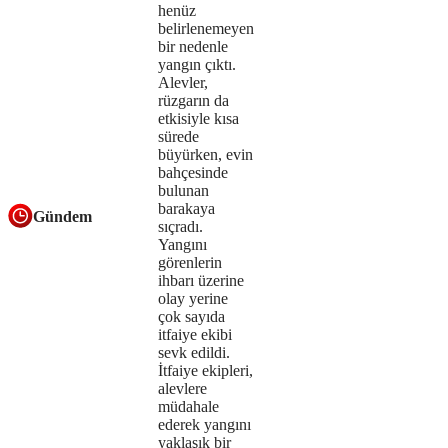
server
henüz
belirlenemeyen
or
bir nedenle
yangın çıktı.
network
Alevler,
rüzgarın da
failed
etkisiyle kısa
sürede
or
büyürken, evin
because
bahçesinde
bulunan
the
barakaya
Gündem
sıçradı.
format
Yangını
görenlerin
is
ihbarı üzerine
olay yerine
not
çok sayıda
itfaiye ekibi
supported.
sevk edildi.
İtfaiye ekipleri,
alevlere
müdahale
ederek yangını
yaklaşık bir