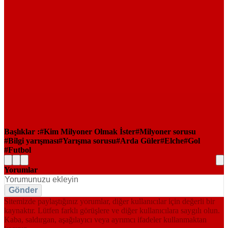
Başlıklar :
Kim Milyoner Olmak İster
Milyoner sorusu
Bilgi yarışması
Yarışma sorusu
Arda Güler
Elche
Gol
Futbol
Yorumlar
Gönder
Sitemizde paylaştığınız yorumlar, diğer kullanıcılar için değerli bir
kaynaktır. Lütfen farklı görüşlere ve diğer kullanıcılara saygılı olun.
Kaba, saldırgan, aşağılayıcı veya ayrımcı ifadeler kullanmaktan