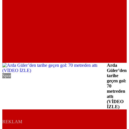
Arda
Güler’den
Spor
tarihe
geçen gol:
70
metreden
attı
(VİDEO
İZLE)
REKLAM