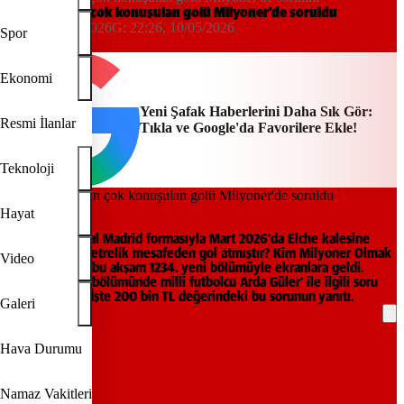
Arda Güler'in çok konuşulan golü Milyoner'de soruldu
22:20, 10/05/2026
G:
22:26, 10/05/2026
Spor
Yeni Şafak
Ekonomi
Yeni Şafak Haberlerini Daha Sık Gör:
Resmi İlanlar
Tıkla ve Google'da Favorilere Ekle!
Teknoloji
Milyoner
Hayat
Arda Güler, Real Madrid formasıyla Mart 2026'da Elche kalesine
yaklaşık kaç metrelik mesafeden gol atmıştır? Kim Milyoner Olmak
Video
İster yarışması bu akşam 1234. yeni bölümüyle ekranlara geldi.
Yarışmanın bir bölümünde milli futbolcu Arda Güler' ile ilgili soru
gündem oldu. İşte 200 bin TL değerindeki bu sorunun yanıtı.
Galeri
REKLAM
Hava Durumu
Namaz Vakitleri