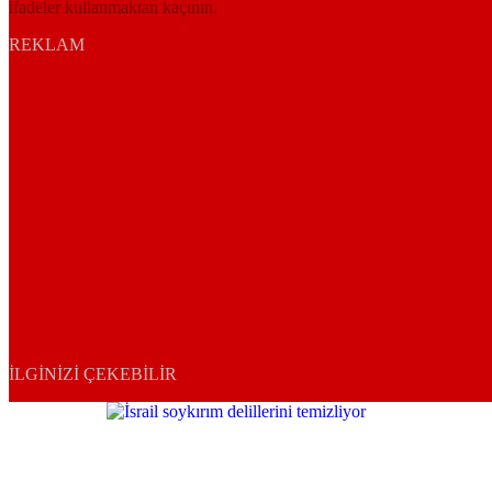
ifadeler kullanmaktan kaçının.
REKLAM
İLGINIZI ÇEKEBILIR