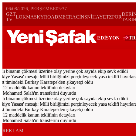
06/08/2026, PERŞEMBE
05:37
GZT
DERİ
LOKMA
SKYROAD
MECRA
CİNS
NİHAYET
ZPOR
TV
TARI
EDİSYON
:
TR
Bugün
Spor
Ekonomi
Gündem
Resmi İlanlar
Galeri
Video
Dünya
tlı binanın çökmesi üzerine olay yerine çok sayıda ekip sevk edildi
Yasası' mesajı: Milli birliğimizi perçinleyecek yasa teklifi hayırlara 
timindeki Burkay Karatepe'den şikayetçi oldu
 12 maddelik kanun teklifinin detayları
 Mohamed Salah'ın transferini duyurdu
tlı binanın çökmesi üzerine olay yerine çok sayıda ekip sevk edildi
Yasası' mesajı: Milli birliğimizi perçinleyecek yasa teklifi hayırlara 
timindeki Burkay Karatepe'den şikayetçi oldu
 12 maddelik kanun teklifinin detayları
 Mohamed Salah'ın transferini duyurdu
REKLAM