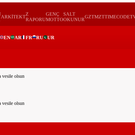
N
Z
GENÇ
SALT
ARKİTEKT
GZTMZT
TIMECODE
T
H
RAPORU
MOTTO
OKUNUR
EN
AR
FR
RU
UR
vesile olsun
vesile olsun