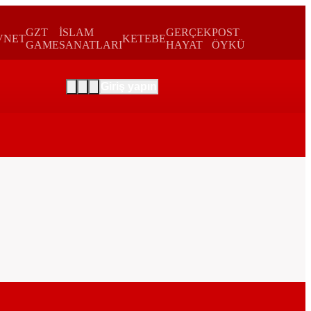
GZT
İSLAM
GERÇEK
POST
VNET
KETEBE
GAME
SANATLARI
HAYAT
ÖYKÜ
Giriş yapın