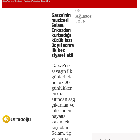
Play
06
The
This is
Gazze'nin
Ağustos
Video
a modal
mucizesi
2026
media
window.
Selam:
Enkazdan
could
kurtardığı
küçük kızı
not
üç yıl sonra
ilk kez
be
ziyaret etti
loaded,
Gazze'de
savaşın ilk
either
günlerinde
henüz 20
because
günlükken
enkaz
the
altından sağ
server
çıkarılan ve
ailesinden
or
hayatta
Ortadoğu
kalan tek
network
kişi olan
Selam, üç
failed
yıl sonra