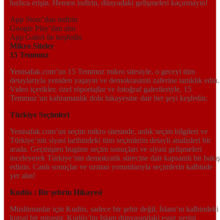
hızlıca erişin. Hemen indirin, dünyadaki gelişmeleri kaçırmayın!
App Store’dan indirin
Google Play’dan alın
App Galeri ile keşfedin
Mikro Siteler
15 Temmuz
Yenisafak.com’un 15 Temmuz mikro sitesiyle, o geceyi tüm
detaylarıyla yeniden yaşayın ve demokrasinin zaferine tanıklık edin.
Video içerikler, özel röportajlar ve fotoğraf galerileriyle, 15
Temmuz’un kahramanlık dolu hikayesine dair her şeyi keşfedin.
Türkiye Seçimleri
Yenisafak.com’un seçim mikro sitesinde, anlık seçim bilgileri ve
Türkiye’nin siyasi tarihindeki tüm seçimlerin detaylı analizleri bir
arada. Geçmişten bugüne seçim sonuçları ve siyasi gelişmeleri
inceleyerek Türkiye’nin demokratik sürecine dair kapsamlı bir bakış
edinin. Canlı sonuçlar ve uzman yorumlarıyla seçimlerin kalbinde
yer alın!
Kudüs : Bir şehrin Hikayesi
Müslümanlar için Kudüs, sadece bir şehir değil, İslam’ın kalbindeki
kutsal bir mirastır. Kudüs’ün İslam dünyasındaki eşsiz yerini