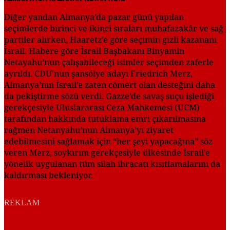
Diğer yandan Almanya’da pazar günü yapılan
seçimlerde birinci ve ikinci sıraları muhafazakâr ve sağ
partiler alırken, Haaretz’e göre seçimin gizli kazananı
İsrail. Habere göre İsrail Başbakanı Binyamin
Netayahu’nun çalışabileceği isimler seçimden zaferle
ayrıldı. CDU’nun şansölye adayı Friedrich Merz,
Almanya’nın İsrail’e zaten cömert olan desteğini daha
da pekiştirme sözü verdi. Gazze’de savaş suçu işlediği
gerekçesiyle Uluslararası Ceza Mahkemesi (UCM)
tarafından hakkında tutuklama emri çıkarılmasına
rağmen Netanyahu’nun Almanya’yı ziyaret
edebilmesini sağlamak için “her şeyi yapacağına” söz
veren Merz, soykırım gerekçesiyle ülkesinde İsrail’e
yönelik uygulanan tüm silah ihracatı kısıtlamalarını da
kaldırması bekleniyor.
REKLAM