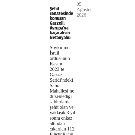
05
The
This is
Şehit
Ağustos
Video
a modal
cenazesinde
2026
media
window.
konuşan
Gazzeli:
could
Avrupa'ya
kaçacaksın
not
Netanyahu
be
Soykırımcı
İsrail
loaded,
ordusunun
Kasım
either
2023’te
Gazze
because
Şeridi’ndeki
the
Sabra
Mahallesi’ne
server
düzenlediği
saldırılarda
or
şehit olan ve
yaklaşık 3 yıl
network
sonra enkaz
altından
failed
çıkarılan 112
Filistinli için