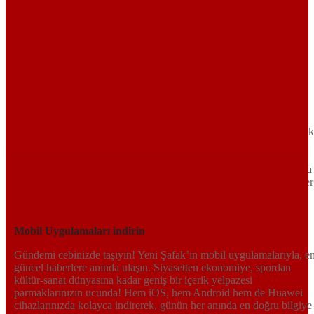
Sayfa Sonu
TR
EN
AR
FR
RU
UR
Türkiye’nin Birikimi. Uluslararası Medya Grubu.
Türkiye’nin gündemini belirleyen haber kaynağına hoş geldiniz!
Tarafsız, dinamik ve derinlemesine habercilik anlayışıyla Yeni Şafak
okuyucularına güncel gelişmelerin ötesinde bir deneyim sunuyor.
Siyaset ve ekonomiden kültür-sanat ve spor dünyasına kadar geniş
bir yelpazede sunduğu haberlerle, hem Türkiye’de hem de dünyada
neler olup bittiğini anında öğrenin. Dijital platformlarıyla her an, her
yerden en doğru bilgiye ulaşın; Yeni Şafak’la gündemi yakalayın!
Sosyal medyada bizi takip edin
Mobil Uygulamaları indirin
Gündemi cebinizde taşıyın! Yeni Şafak’ın mobil uygulamalarıyla, e
güncel haberlere anında ulaşın. Siyasetten ekonomiye, spordan
kültür-sanat dünyasına kadar geniş bir içerik yelpazesi
parmaklarınızın ucunda! Hem iOS, hem Android hem de Huawei
cihazlarınızda kolayca indirerek, günün her anında en doğru bilgiye