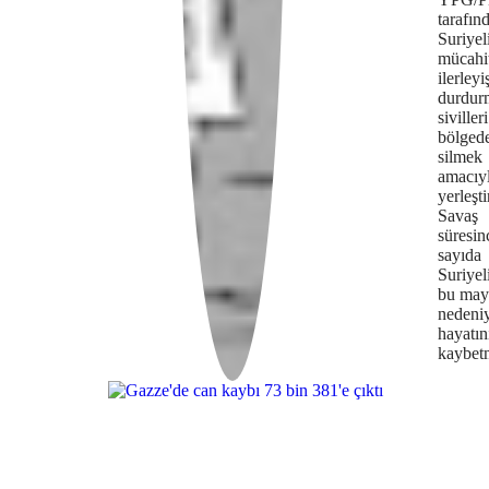
tarafın
Suriyel
mücahit
ilerleyi
durdur
sivilleri
bölged
silmek
amacıy
yerleşti
Savaş
süresin
sayıda
Suriyeli
bu may
nedeniy
hayatın
kaybetm