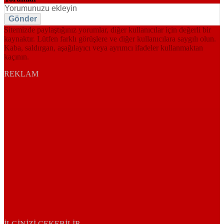
Gönder
Sitemizde paylaştığınız yorumlar, diğer kullanıcılar için değerli bir
kaynaktır. Lütfen farklı görüşlere ve diğer kullanıcılara saygılı olun.
Kaba, saldırgan, aşağılayıcı veya ayrımcı ifadeler kullanmaktan
kaçının.
REKLAM
İLGINIZI ÇEKEBILIR