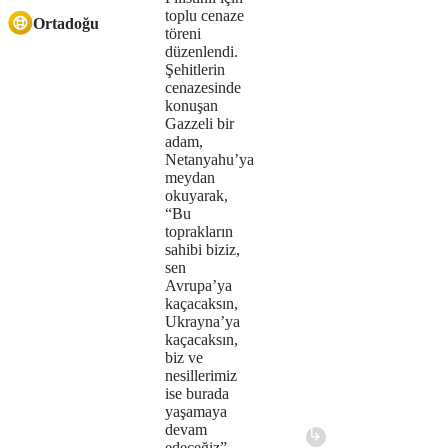
or
toplu cenaze
Ortadoğu
because
töreni
düzenlendi.
the
Şehitlerin
cenazesinde
format
konuşan
Gazzeli bir
is
adam,
Netanyahu’ya
not
meydan
okuyarak,
supported.
“Bu
toprakların
sahibi biziz,
sen
Avrupa’ya
kaçacaksın,
Ukrayna’ya
kaçacaksın,
biz ve
nesillerimiz
ise burada
yaşamaya
devam
edeceğiz”