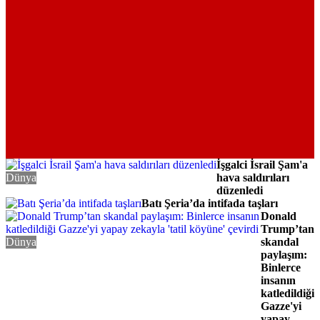
İşgalci İsrail Şam'a
Dünya
hava saldırıları
düzenledi
Batı Şeria’da intifada taşları
Dünya
Donald
Trump’tan
Dünya
skandal
paylaşım:
Binlerce
insanın
katledildiği
Gazze'yi
yapay