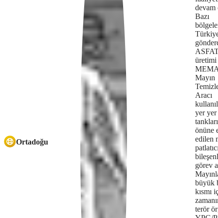
either
devam 
because
Bazı
bölgele
the
Türkiye
gönder
server
ASFA
üretimi
or
MEMA
Mayın
network
Temizl
failed
Aracı
kullanıl
or
yer yer 
tanklar
because
önüne 
edilen 
Ortadoğu
the
patlatıc
bileşen
format
görev a
Mayınl
is
büyük b
not
kısmı i
zamanı
supported.
terör ö
YPG/