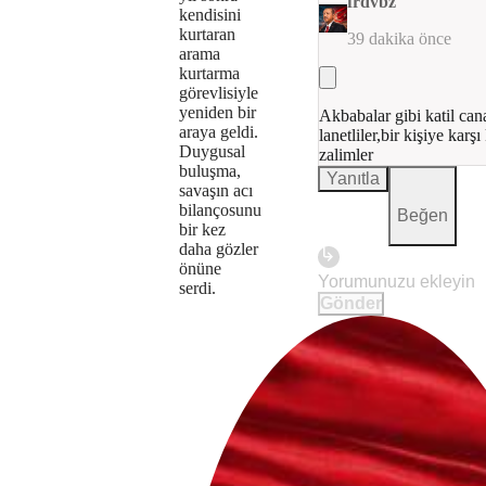
frdvbz
kendisini
or
kurtaran
39 dakika önce
arama
because
kurtarma
the
görevlisiyle
yeniden bir
Akbabalar gibi katil can
format
araya geldi.
lanetliler,bir kişiye karş
Duygusal
zalimler
is
buluşma,
Yanıtla
savaşın acı
not
bilançosunu
Beğen
bir kez
supported.
daha gözler
önüne
Play
serdi.
Gönder
The
This is
Video
a modal
media
window.
could
not
be