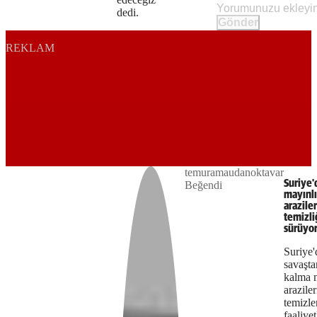
dedi.
Gönder
REKLAM
Play
temuramaudanoktavar
The
This is
Suriye'
Beğendi
Video
a modal
mayınlı
media
window.
araziler
temizli
could
sürüyo
not
Suriye'
savaşta
be
kalma 
araziler
loaded,
temizl
faaliyet