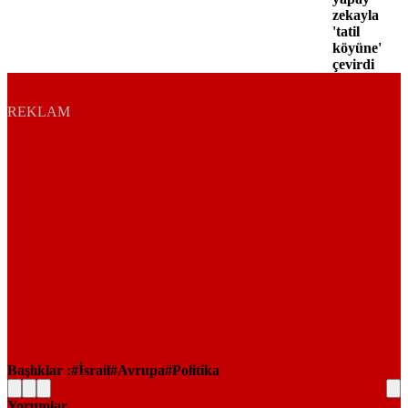
zekayla
'tatil
köyüne'
çevirdi
REKLAM
Başlıklar :
İsrail
Avrupa
Politika
Yorumlar