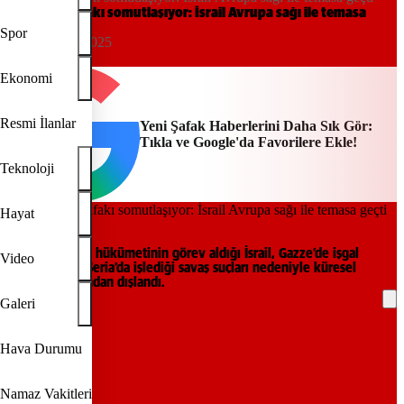
SiyoNazi ittifakı somutlaşıyor: İsrail Avrupa sağı ile temasa
geçti
Spor
04:00, 27/02/2025
Yeni Şafak
Ekonomi
Resmi İlanlar
Yeni Şafak Haberlerini Daha Sık Gör:
Tıkla ve Google'da Favorilere Ekle!
Teknoloji
Hayat
Arşiv.
Tarihin en ırkçı hükümetinin görev aldığı İsrail, Gazze’de işgal
Video
altındaki Batı Şeria’da işlediği savaş suçları nedeniyle küresel
aktörler tarafından dışlandı.
Galeri
REKLAM
Hava Durumu
Namaz Vakitleri