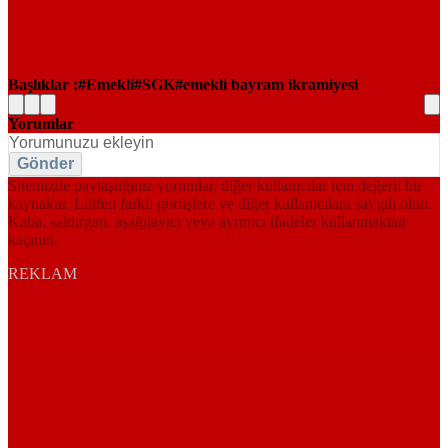
Başlıklar :
Emekli
SGK
emekli bayram ikramiyesi
Yorumlar
Gönder
Sitemizde paylaştığınız yorumlar, diğer kullanıcılar için değerli bir
kaynaktır. Lütfen farklı görüşlere ve diğer kullanıcılara saygılı olun.
Kaba, saldırgan, aşağılayıcı veya ayrımcı ifadeler kullanmaktan
kaçının.
REKLAM