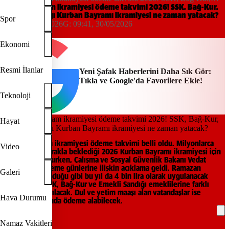
Emekli Sandığı Kurban Bayramı ikramiyesi ne zaman yatacak?
Emekli bayram ikramiyesi ödeme takvimi 2026! SSK, Bağ-Kur,
Emekli Sandığı Kurban Bayramı ikramiyesi ne zaman yatacak?
Spor
11:49, 29/05/2026
G:
09:41, 30/05/2026
Yeni Şafak
Ekonomi
Resmi İlanlar
Yeni Şafak Haberlerini Daha Sık Gör:
Tıkla ve Google'da Favorilere Ekle!
Teknoloji
Hayat
Emekli bayram ikramiyesi ödeme takvimi belli oldu. Milyonlarca
Video
vatandaşın merakla beklediği 2026 Kurban Bayramı ikramiyesi için
takvim belli olurken, Çalışma ve Sosyal Güvenlik Bakanı Vedat
Işıkhan’dan ödeme günlerine ilişkin açıklama geldi. Ramazan
Galeri
Bayramı’nda olduğu gibi bu yıl da 4 bin lira olarak uygulanacak
ikramiyeler, SSK, Bağ-Kur ve Emekli Sandığı emeklilerine farklı
tarihlerde yatırılacak. Dul ve yetim maaşı alan vatandaşlar ise
Hava Durumu
hisseleri oranında ödeme alabilecek.
Namaz Vakitleri
REKLAM