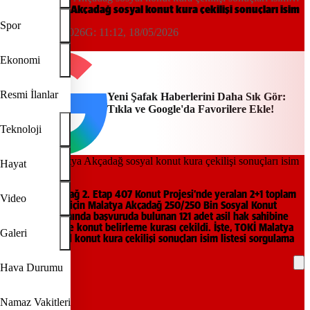
listesi
TOKİ Malatya Akçadağ sosyal konut kura çekilişi sonuçları isim
listesi
Spor
11:12, 18/05/2026
G:
11:12, 18/05/2026
Yeni Şafak
Ekonomi
Resmi İlanlar
Yeni Şafak Haberlerini Daha Sık Gör:
Tıkla ve Google'da Favorilere Ekle!
Teknoloji
Hayat
Malatya Akçadağ 2. Etap 407 Konut Projesi’nde yeralan 2+1 toplam
Video
67 adet konut için Malatya Akçadağ 250/250 Bin Sosyal Konut
Projesi kapsamında başvuruda bulunan 121 adet asil hak sahibine
hak sahipliği ve konut belirleme kurası çekildi. İşte, TOKİ Malatya
Galeri
Akçadağ sosyal konut kura çekilişi sonuçları isim listesi sorgulama
ekranı.
Hava Durumu
REKLAM
Namaz Vakitleri