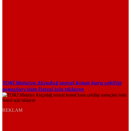
TOKİ Malatya Akçadağ sosyal konut kura çekilişi
sonuçları isim listesi için tıklayın
REKLAM