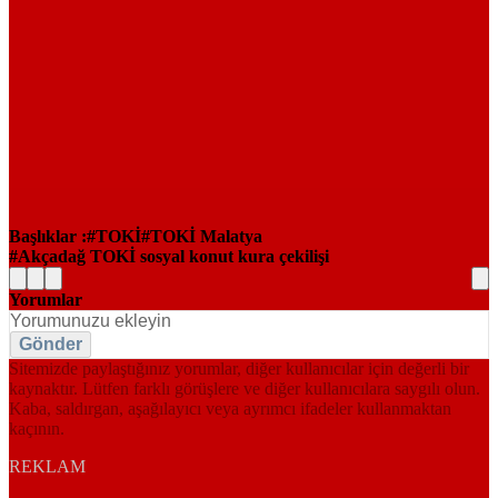
Başlıklar :
TOKİ
TOKİ Malatya
Akçadağ TOKİ sosyal konut kura çekilişi
Yorumlar
Gönder
Sitemizde paylaştığınız yorumlar, diğer kullanıcılar için değerli bir
kaynaktır. Lütfen farklı görüşlere ve diğer kullanıcılara saygılı olun.
Kaba, saldırgan, aşağılayıcı veya ayrımcı ifadeler kullanmaktan
kaçının.
REKLAM