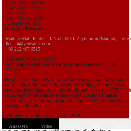
Fenerbahçe Haberleri
Trabzonspor Haberleri
Canlı Skor
Canlı Maç Sonuçları
Albayrak Medya
Kurumsal
İletişim
Rss
Maltepe Mah. Fetih Cad. No:6 34010 Zeytinburnu/İstanbul, Türkiy
iletisim@yenisafak.com
+90 212 467 6515
Albayrak Medya Siteleri
Gzt
Z Raporu
Ketebe
Derin Tarih
Skyroad
Arkitekt
Post Öykü
YASAL UYARI
BIST isim ve logosu 'Koruma Marka Belgesi' altında korunmakta
olup izinsiz kullanılamaz, iktibas edilemez, değiştirilemez. BIST
ismi altında açıklanan tüm bilgilerin telif hakları tamamen BIST'e ait
olup, tekrar yayınlanamaz. Piyasa verileri iDealdata Finansal
Teknolojiler A.Ş. tarafından sağlanmaktadır. BİST hisse verileri 15
dakika gecikmelidir.
Tüm hakları saklıdır © Net Medya
2026
Kapat
6698 sayılı Kişisel Verilerin Korunması Kanunundaki amaçlar ile
Anasayfa
Video
Menü
Ara
Hesap
sınırlı ve mevzuata uygun şekilde çerezler kullanılmaktadır.