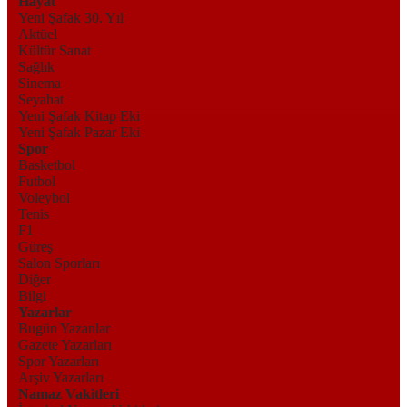
Hayat
Yeni Şafak 30. Yıl
Aktüel
Kültür Sanat
Sağlık
Sinema
Seyahat
Yeni Şafak Kitap Eki
Yeni Şafak Pazar Eki
Spor
Basketbol
Futbol
Voleybol
Tenis
F1
Güreş
Salon Sporları
Diğer
Bilgi
Yazarlar
Bugün Yazanlar
Gazete Yazarları
Spor Yazarları
Arşiv Yazarları
Namaz Vakitleri