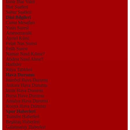
İzmir İftar Vakti
İftar Saatleri
Sahur Saatleri
Dini Bilgileri
Cuma Mesajları
Yasin Suresi
Amenerrasulü
Ayetel Kürsi
Felak Nas Suresi
Fetih Suresi
Namaz Nasıl Kılınır?
Abdest Nasıl Alınır?
Hadisler
Rüya Tabirleri
Hava Durumu
İstanbul Hava Durumu
Ankara Hava Durumu
İzmir Hava Durumu
Bursa Hava Durumu
Antalya Hava Durumu
Konya Hava Durumu
Spor Haberleri
Transfer Haberleri
Beşiktaş Haberleri
Galatasaray Haberleri