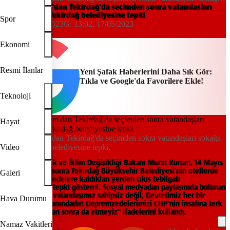
atan Tekirdağ belediyesine tepki
Bakan Kurum'dan Tekirdağ'da seçimden sonra vatandaşları
sokağa atan Tekirdağ belediyesine tepki
Spor
12:01, 17/05/2023
G:
13:02, 17/05/2023
Yeni Şafak
Ekonomi
Resmi İlanlar
Yeni Şafak Haberlerini Daha Sık Gör:
Tıkla ve Google'da Favorilere Ekle!
Teknoloji
Hayat
Bakan Kurum'dan Tekirdağ'da seçimden sokra vatandaşları sokağa
atan Tekirdağ belediyesine tepki.
Video
Çevre, Şehircilik ve İklim Değişikliği Bakanı Murat Kurum, 14 Mayıs
seçimlerinden sonra Tekirdağ Büyükşehir Belediyesi'nin otellerde
Galeri
kalan depremzedelere kaldıkları yerden çıkış tebligatı
göndermesine tepki gösterdi. Sosyal medyadan paylaşımda bulunan
Kurum, "Hiçbir vatandaşımız sahipsiz değil, Devletimiz her bir
Hava Durumu
kardeşimizin yanındadır! Depremzedelerimizi CHP'nin insafına terk
etmedik, bundan sonra da etmeyiz" ifadelerini kullandı.
Namaz Vakitleri