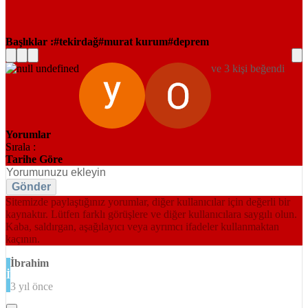
Başlıklar :
tekirdağ
murat kurum
deprem
ve 3 kişi beğendi
Yorumlar
Sırala :
Tarihe Göre
Gönder
Sitemizde paylaştığınız yorumlar, diğer kullanıcılar için değerli bir
kaynaktır. Lütfen farklı görüşlere ve diğer kullanıcılara saygılı olun.
Kaba, saldırgan, aşağılayıcı veya ayrımcı ifadeler kullanmaktan
kaçının.
İbrahim
İ
3 yıl önce