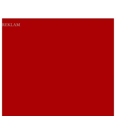
REKLAM
Sayfa Sonu
TR
EN
AR
FR
RU
UR
Türkiye’nin Birikimi. Uluslararası Medya Grubu.