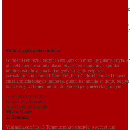
Türkiye’nin gündemini belirleyen haber kaynağına hoş geldiniz!
Tarafsız, dinamik ve derinlemesine habercilik anlayışıyla Yeni Şafak
okuyucularına güncel gelişmelerin ötesinde bir deneyim sunuyor.
Siyaset ve ekonomiden kültür-sanat ve spor dünyasına kadar geniş
bir yelpazede sunduğu haberlerle, hem Türkiye’de hem de dünyada
neler olup bittiğini anında öğrenin. Dijital platformlarıyla her an, her
yerden en doğru bilgiye ulaşın; Yeni Şafak’la gündemi yakalayın!
Sosyal medyada bizi takip edin
Mobil Uygulamaları indirin
Gündemi cebinizde taşıyın! Yeni Şafak’ın mobil uygulamalarıyla, e
güncel haberlere anında ulaşın. Siyasetten ekonomiye, spordan
kültür-sanat dünyasına kadar geniş bir içerik yelpazesi
parmaklarınızın ucunda! Hem iOS, hem Android hem de Huawei
cihazlarınızda kolayca indirerek, günün her anında en doğru bilgiye
hızlıca erişin. Hemen indirin, dünyadaki gelişmeleri kaçırmayın!
App Store’dan indirin
Google Play’dan alın
App Galeri ile keşfedin
Mikro Siteler
15 Temmuz
Yenisafak.com’un 15 Temmuz mikro sitesiyle, o geceyi tüm