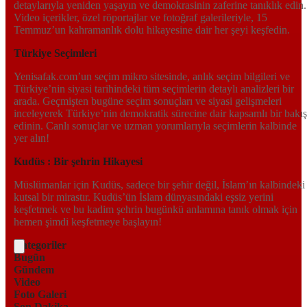
detaylarıyla yeniden yaşayın ve demokrasinin zaferine tanıklık edin.
Video içerikler, özel röportajlar ve fotoğraf galerileriyle, 15
Temmuz’un kahramanlık dolu hikayesine dair her şeyi keşfedin.
Türkiye Seçimleri
Yenisafak.com’un seçim mikro sitesinde, anlık seçim bilgileri ve
Türkiye’nin siyasi tarihindeki tüm seçimlerin detaylı analizleri bir
arada. Geçmişten bugüne seçim sonuçları ve siyasi gelişmeleri
inceleyerek Türkiye’nin demokratik sürecine dair kapsamlı bir bakış
edinin. Canlı sonuçlar ve uzman yorumlarıyla seçimlerin kalbinde
yer alın!
Kudüs : Bir şehrin Hikayesi
Müslümanlar için Kudüs, sadece bir şehir değil, İslam’ın kalbindeki
kutsal bir mirastır. Kudüs’ün İslam dünyasındaki eşsiz yerini
keşfetmek ve bu kadim şehrin bugünkü anlamına tanık olmak için
hemen şimdi keşfetmeye başlayın!
Kategoriler
Bugün
Gündem
Video
Foto Galeri
Son Dakika