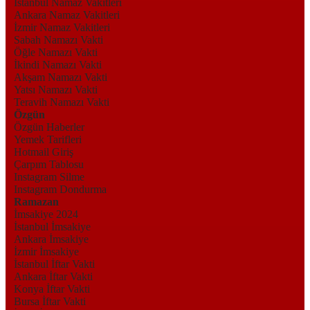
İstanbul Namaz Vakitleri
Ankara Namaz Vakitleri
İzmir Namaz Vakitleri
Sabah Namazı Vakti
Öğle Namazı Vakti
İkindi Namazı Vakti
Akşam Namazı Vakti
Yatsı Namazı Vakti
Teravih Namazı Vakti
Özgün
Özgün Haberler
Yemek Tarifleri
Hotmail Giriş
Çarpım Tablosu
Instagram Silme
Instagram Dondurma
Ramazan
İmsakiye 2024
İstanbul İmsakiye
Ankara İmsakiye
İzmir İmsakiye
İstanbul İftar Vakti
Ankara İftar Vakti
Konya İftar Vakti
Bursa İftar Vakti