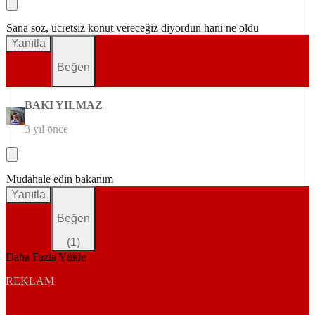
Sana söz, ücretsiz konut vereceğiz diyordun hani ne oldu
Yanıtla
Beğen
BAKI YILMAZ
3 yıl önce
Müdahale edin bakanım
Yanıtla
Beğen
(
1
)
Daha Fazla Yükle
REKLAM