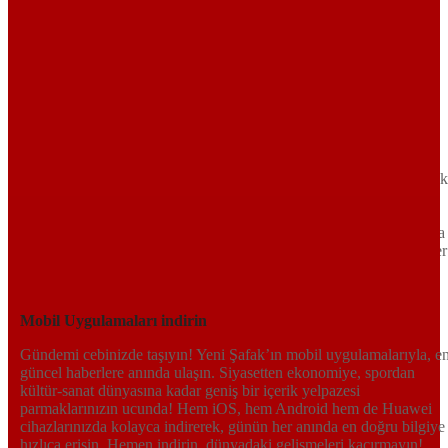
Sayfa Sonu
TR
EN
AR
FR
RU
UR
Türkiye’nin Birikimi. Uluslararası Medya Grubu.
Türkiye’nin gündemini belirleyen haber kaynağına hoş geldiniz!
Tarafsız, dinamik ve derinlemesine habercilik anlayışıyla Yeni Şafak
okuyucularına güncel gelişmelerin ötesinde bir deneyim sunuyor.
Siyaset ve ekonomiden kültür-sanat ve spor dünyasına kadar geniş
bir yelpazede sunduğu haberlerle, hem Türkiye’de hem de dünyada
neler olup bittiğini anında öğrenin. Dijital platformlarıyla her an, her
yerden en doğru bilgiye ulaşın; Yeni Şafak’la gündemi yakalayın!
Sosyal medyada bizi takip edin
Mobil Uygulamaları indirin
Gündemi cebinizde taşıyın! Yeni Şafak’ın mobil uygulamalarıyla, e
güncel haberlere anında ulaşın. Siyasetten ekonomiye, spordan
kültür-sanat dünyasına kadar geniş bir içerik yelpazesi
parmaklarınızın ucunda! Hem iOS, hem Android hem de Huawei
cihazlarınızda kolayca indirerek, günün her anında en doğru bilgiye
hızlıca erişin. Hemen indirin, dünyadaki gelişmeleri kaçırmayın!