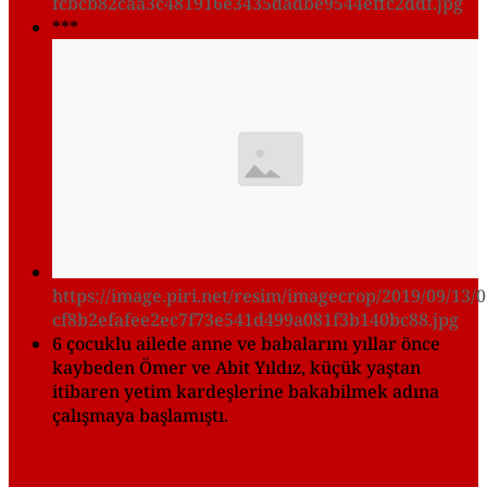
fcbcb82caa3c481916e3435dadbe9544effc2ddf.jpg
***
https://image.piri.net/resim/imagecrop/2019/09/13/0
cf8b2efafee2ec7f73e541d499a081f3b140bc88.jpg
6 çocuklu ailede anne ve babalarını yıllar önce
kaybeden Ömer ve Abit Yıldız, küçük yaştan
itibaren yetim kardeşlerine bakabilmek adına
çalışmaya başlamıştı.