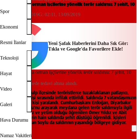
yaralı
Diyarbakır'da orman işçilerine yönelik terör saldırısı: 7 şehit, 10
yaralı
Spor
19:06, 12/09/2019
G:
02:11, 13/09/2019
IHA
Ekonomi
Resmi İlanlar
Yeni Şafak Haberlerini Daha Sık Gör:
Tıkla ve Google'da Favorilere Ekle!
Teknoloji
Hayat
Yaralılar hastanede tedavi altına alındı.
Video
Diyarbakır'ın Kulp ilçesinde teröristlerce tuzaklaklanan patlayıcı,
sivil aracın geçişi sırasında infilak ettirildi. Saldırıda 7 vatandaşımızın
şehit düştü, 10 kişi yaralandı. Cumhurbaşkanı Erdoğan, Diyarbakır
Galeri
Valisi Güzeloğlu'nu arayarak meydana gelen terör saldırısıyla ilgili
bilgi aldı. Öksüz ve yetim olduğu öğrenilen Ömer Yıldız ve Abit
Yıldız kardeşlerin hain saldırıda şehit düştüğü öğrenildi. İçişleri
Hava Durumu
Bakanı Süleyman Soylu da saldırının yaşandığı bölgeye gidiyor.
Namaz Vakitleri