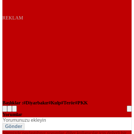
REKLAM
Başlıklar :
Diyarbakır
Kulp
Terör
PKK
Yorumlar
Gönder
Sitemizde paylaştığınız yorumlar, diğer kullanıcılar için değerli bir