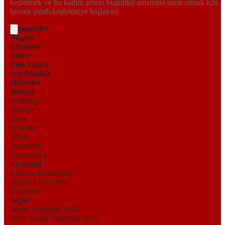
keşfetmek ve bu kadim şehrin bugünkü anlamına tanık olmak için
hemen şimdi keşfetmeye başlayın!
Kategoriler
Bugün
Gündem
Video
Foto Galeri
Son Dakika
Haberler
Dünya
Ortadoğu
Avrupa
Asya
Amerika
Afrika
Antarktika
Okyanusya
Ekonomi
Türkiye Ekonomisi
Dünya Ekonomisi
Otomotiv
Seçim
Seçim Sonuçları 2024
Yerel Seçim Sonuçları 2024