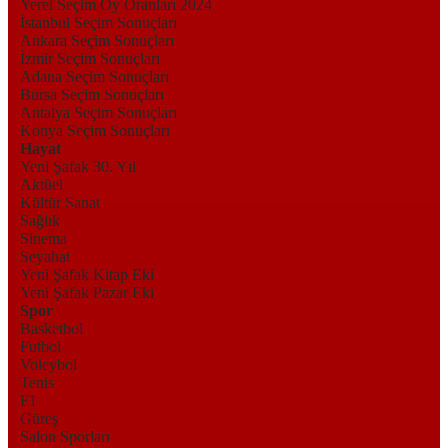
Yerel Seçim Oy Oranları 2024
İstanbul Seçim Sonuçları
Ankara Seçim Sonuçları
İzmir Seçim Sonuçları
Adana Seçim Sonuçları
Bursa Seçim Sonuçları
Antalya Seçim Sonuçları
Konya Seçim Sonuçları
Hayat
Yeni Şafak 30. Yıl
Aktüel
Kültür Sanat
Sağlık
Sinema
Seyahat
Yeni Şafak Kitap Eki
Yeni Şafak Pazar Eki
Spor
Basketbol
Futbol
Voleybol
Tenis
F1
Güreş
Salon Sporları