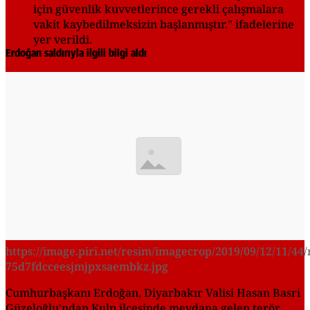
için güvenlik kuvvetlerince gerekli çalışmalara
vakit kaybedilmeksizin başlanmıştır." ifadelerine
yer verildi.
Erdoğan saldırıyla ilgili bilgi aldı
https://image.piri.net/resim/imagecrop/2019/09/12/11/44/
75d7fdcceesjmjpxsaembkz.jpg
Cumhurbaşkanı Erdoğan, Diyarbakır Valisi Hasan Basri
Güzeloğlu'ndan Kulp ilçesinde meydana gelen terör