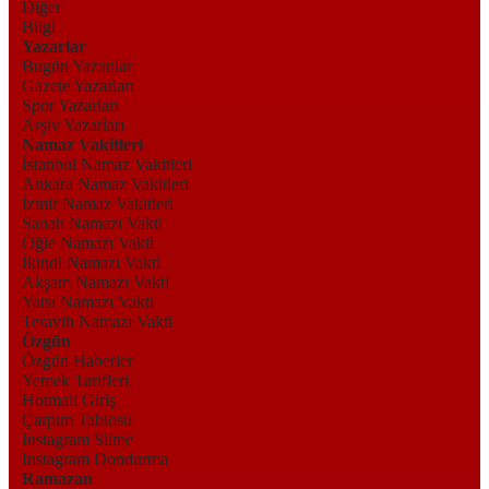
Diğer
Bilgi
Yazarlar
Bugün Yazanlar
Gazete Yazarları
Spor Yazarları
Arşiv Yazarları
Namaz Vakitleri
İstanbul Namaz Vakitleri
Ankara Namaz Vakitleri
İzmir Namaz Vakitleri
Sabah Namazı Vakti
Öğle Namazı Vakti
İkindi Namazı Vakti
Akşam Namazı Vakti
Yatsı Namazı Vakti
Teravih Namazı Vakti
Özgün
Özgün Haberler
Yemek Tarifleri
Hotmail Giriş
Çarpım Tablosu
Instagram Silme
Instagram Dondurma
Ramazan