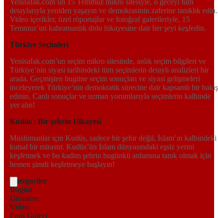
Yenisafak.com’un 15 Temmuz mikro sitesiyle, o geceyi tüm
detaylarıyla yeniden yaşayın ve demokrasinin zaferine tanıklık edin.
Video içerikler, özel röportajlar ve fotoğraf galerileriyle, 15
Temmuz’un kahramanlık dolu hikayesine dair her şeyi keşfedin.
Türkiye Seçimleri
Yenisafak.com’un seçim mikro sitesinde, anlık seçim bilgileri ve
Türkiye’nin siyasi tarihindeki tüm seçimlerin detaylı analizleri bir
arada. Geçmişten bugüne seçim sonuçları ve siyasi gelişmeleri
inceleyerek Türkiye’nin demokratik sürecine dair kapsamlı bir bakış
edinin. Canlı sonuçlar ve uzman yorumlarıyla seçimlerin kalbinde
yer alın!
Kudüs : Bir şehrin Hikayesi
Müslümanlar için Kudüs, sadece bir şehir değil, İslam’ın kalbindeki
kutsal bir mirastır. Kudüs’ün İslam dünyasındaki eşsiz yerini
keşfetmek ve bu kadim şehrin bugünkü anlamına tanık olmak için
hemen şimdi keşfetmeye başlayın!
Kategoriler
Bugün
Gündem
Video
Foto Galeri