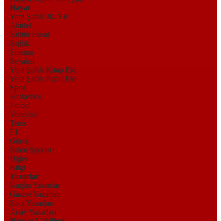
Hayat
Yeni Şafak 30. Yıl
Aktüel
Kültür Sanat
Sağlık
Sinema
Seyahat
Yeni Şafak Kitap Eki
Yeni Şafak Pazar Eki
Spor
Basketbol
Futbol
Voleybol
Tenis
F1
Güreş
Salon Sporları
Diğer
Bilgi
Yazarlar
Bugün Yazanlar
Gazete Yazarları
Spor Yazarları
Arşiv Yazarları
Namaz Vakitleri