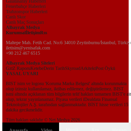
Galatasaray Haberleri
Fenerbahçe Haberleri
Trabzonspor Haberleri
Canlı Skor
Canlı Maç Sonuçları
Albayrak Medya
Kurumsal
İletişim
Rss
Maltepe Mah. Fetih Cad. No:6 34010 Zeytinburnu/İstanbul, Türkiy
iletisim@yenisafak.com
+90 212 467 6515
Albayrak Medya Siteleri
Gzt
Z Raporu
Ketebe
Derin Tarih
Skyroad
Arkitekt
Post Öykü
YASAL UYARI
BIST isim ve logosu 'Koruma Marka Belgesi' altında korunmakta
olup izinsiz kullanılamaz, iktibas edilemez, değiştirilemez. BIST
ismi altında açıklanan tüm bilgilerin telif hakları tamamen BIST'e ait
olup, tekrar yayınlanamaz. Piyasa verileri iDealdata Finansal
Teknolojiler A.Ş. tarafından sağlanmaktadır. BİST hisse verileri 15
dakika gecikmelidir.
Tüm hakları saklıdır © Net Medya
2026
Kapat
6698 sayılı Kişisel Verilerin Korunması Kanunundaki amaçlar ile
Anasayfa
Video
Menü
Ara
Hesap