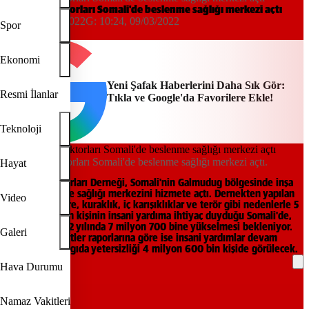
Yeryüzü Doktorları Somali'de beslenme sağlığı merkezi açtı
10:21, 09/03/2022
G:
10:24, 09/03/2022
Spor
AA
Ekonomi
Yeni Şafak Haberlerini Daha Sık Gör:
Resmi İlanlar
Tıkla ve Google'da Favorilere Ekle!
Teknoloji
Yeryüzü Doktorları Somali'de beslenme sağlığı merkezi açtı.
Hayat
Yeryüzü Doktorları Derneği, Somali'nin Galmudug bölgesinde inşa
ettiği beslenme sağlığı merkezini hizmete açtı. Dernekten yapılan
Video
açıklamaya göre, kuraklık, iç karışıklıklar ve terör gibi nedenlerle 5
milyon 900 bin kişinin insani yardıma ihtiyaç duyduğu Somali'de,
bu sayının 2022 yılında 7 milyon 700 bine yükselmesi bekleniyor.
Galeri
Birleşmiş Milletler raporlarına göre ise insani yardımlar devam
etmezse, akut gıda yetersizliği 4 milyon 600 bin kişide görülecek.
Hava Durumu
REKLAM
Namaz Vakitleri