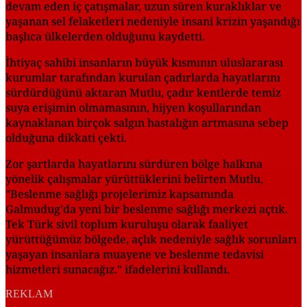
devam eden iç çatışmalar, uzun süren kuraklıklar ve
yaşanan sel felaketleri nedeniyle insani krizin yaşandığı
başlıca ülkelerden olduğunu kaydetti.
İhtiyaç sahibi insanların büyük kısmının uluslararası
kurumlar tarafından kurulan çadırlarda hayatlarını
sürdürdüğünü aktaran Mutlu, çadır kentlerde temiz
suya erişimin olmamasının, hijyen koşullarından
kaynaklanan birçok salgın hastalığın artmasına sebep
olduğuna dikkati çekti.
Zor şartlarda hayatlarını sürdüren bölge halkına
yönelik çalışmalar yürüttüklerini belirten Mutlu,
"Beslenme sağlığı projelerimiz kapsamında
Galmudug'da yeni bir beslenme sağlığı merkezi açtık.
Tek Türk sivil toplum kuruluşu olarak faaliyet
yürüttüğümüz bölgede, açlık nedeniyle sağlık sorunları
yaşayan insanlara muayene ve beslenme tedavisi
hizmetleri sunacağız." ifadelerini kullandı.
REKLAM