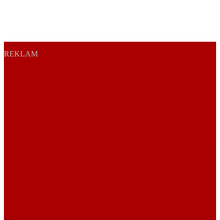
REKLAM
Sayfa Sonu
TR
EN
AR
FR
RU
UR
Türkiye’nin Birikimi. Uluslararası Medya Grubu.