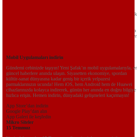
Türkiye’nin gündemini belirleyen haber kaynağına hoş geldiniz!
Tarafsız, dinamik ve derinlemesine habercilik anlayışıyla Yeni Şafak
okuyucularına güncel gelişmelerin ötesinde bir deneyim sunuyor.
Siyaset ve ekonomiden kültür-sanat ve spor dünyasına kadar geniş
bir yelpazede sunduğu haberlerle, hem Türkiye’de hem de dünyada
neler olup bittiğini anında öğrenin. Dijital platformlarıyla her an, her
yerden en doğru bilgiye ulaşın; Yeni Şafak’la gündemi yakalayın!
Sosyal medyada bizi takip edin
Mobil Uygulamaları indirin
Gündemi cebinizde taşıyın! Yeni Şafak’ın mobil uygulamalarıyla, e
güncel haberlere anında ulaşın. Siyasetten ekonomiye, spordan
kültür-sanat dünyasına kadar geniş bir içerik yelpazesi
parmaklarınızın ucunda! Hem iOS, hem Android hem de Huawei
cihazlarınızda kolayca indirerek, günün her anında en doğru bilgiye
hızlıca erişin. Hemen indirin, dünyadaki gelişmeleri kaçırmayın!
App Store’dan indirin
Google Play’dan alın
App Galeri ile keşfedin
Mikro Siteler
15 Temmuz