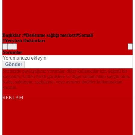
Başlıklar :
Beslenme sağlığı merkezi
Somali
Yeryüzü Doktorları
Yorumlar
Gönder
Sitemizde paylaştığınız yorumlar, diğer kullanıcılar için değerli bir
kaynaktır. Lütfen farklı görüşlere ve diğer kullanıcılara saygılı olun.
Kaba, saldırgan, aşağılayıcı veya ayrımcı ifadeler kullanmaktan
kaçının.
REKLAM