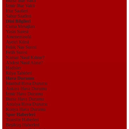
Bursa İftar Vakti
İzmir İftar Vakti
İftar Saatleri
Sahur Saatleri
Dini Bilgileri
Cuma Mesajları
Yasin Suresi
Amenerrasulü
Ayetel Kürsi
Felak Nas Suresi
Fetih Suresi
Namaz Nasıl Kılınır?
Abdest Nasıl Alınır?
Hadisler
Rüya Tabirleri
Hava Durumu
İstanbul Hava Durumu
Ankara Hava Durumu
İzmir Hava Durumu
Bursa Hava Durumu
Antalya Hava Durumu
Konya Hava Durumu
Spor Haberleri
Transfer Haberleri
Beşiktaş Haberleri