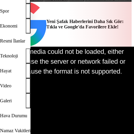
HDP ile LGBT'cidir
Spor
Yeni Şafak Haberlerini Daha Sık Gör:
Ekonomi
Tıkla ve Google'da Favorilere Ekle!
Resmi İlanlar
The media could not be loaded, either
This is a modal window.
Teknoloji
because the server or network failed or
because the format is not supported.
Hayat
Video
Galeri
Play
Hava Durumu
Video
Namaz Vakitleri