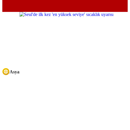
Asya
Play