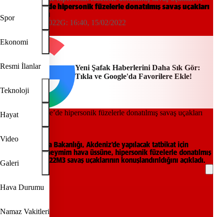
konuşlandırdı
Rusya Suriye’de hipersonik füzelerle donatılmış savaş uçakları
konuşlandırdı
Spor
16:23, 15/02/2022
G:
16:40, 15/02/2022
AA
Ekonomi
Resmi İlanlar
Yeni Şafak Haberlerini Daha Sık Gör:
Tıkla ve Google'da Favorilere Ekle!
Teknoloji
Hayat
Arşiv
Video
Rusya Savunma Bakanlığı, Akdeniz’de yapılacak tatbikat için
Suriye’deki Hmeymim hava üssüne, hipersonik füzelerle donatılmış
MiG-31K ve Tu-22M3 savaş uçaklarının konuşlandırıldığını açıkladı.
Galeri
REKLAM
Hava Durumu
Namaz Vakitleri