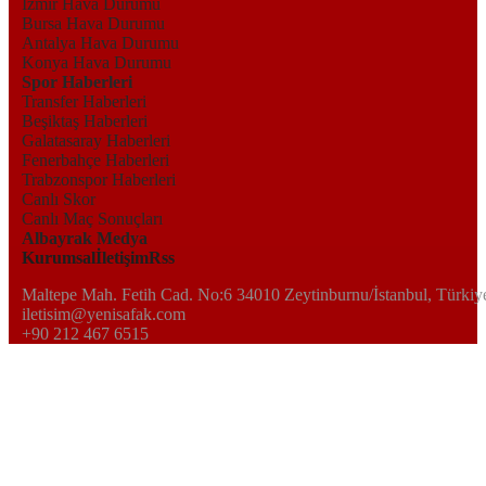
İzmir Hava Durumu
Bursa Hava Durumu
Antalya Hava Durumu
Konya Hava Durumu
Spor Haberleri
Transfer Haberleri
Beşiktaş Haberleri
Galatasaray Haberleri
Fenerbahçe Haberleri
Trabzonspor Haberleri
Canlı Skor
Canlı Maç Sonuçları
Albayrak Medya
Kurumsal
İletişim
Rss
Maltepe Mah. Fetih Cad. No:6 34010 Zeytinburnu/İstanbul, Türkiy
iletisim@yenisafak.com
+90 212 467 6515
Albayrak Medya Siteleri
Gzt
Z Raporu
Ketebe
Derin Tarih
Skyroad
Arkitekt
Post Öykü
YASAL UYARI
BIST isim ve logosu 'Koruma Marka Belgesi' altında korunmakta
olup izinsiz kullanılamaz, iktibas edilemez, değiştirilemez. BIST
ismi altında açıklanan tüm bilgilerin telif hakları tamamen BIST'e ait