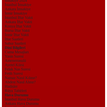
İmsakiye 2024
İstanbul İmsakiye
Ankara İmsakiye
İzmir İmsakiye
İstanbul İftar Vakti
Ankara İftar Vakti
Konya İftar Vakti
Bursa İftar Vakti
İzmir İftar Vakti
İftar Saatleri
Sahur Saatleri
Dini Bilgileri
Cuma Mesajları
Yasin Suresi
Amenerrasulü
Ayetel Kürsi
Felak Nas Suresi
Fetih Suresi
Namaz Nasıl Kılınır?
Abdest Nasıl Alınır?
Hadisler
Rüya Tabirleri
Hava Durumu
İstanbul Hava Durumu
Ankara Hava Durumu