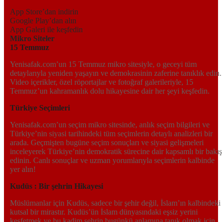
App Store’dan indirin
Google Play’dan alın
App Galeri ile keşfedin
Mikro Siteler
15 Temmuz
Yenisafak.com’un 15 Temmuz mikro sitesiyle, o geceyi tüm
detaylarıyla yeniden yaşayın ve demokrasinin zaferine tanıklık edin.
Video içerikler, özel röportajlar ve fotoğraf galerileriyle, 15
Temmuz’un kahramanlık dolu hikayesine dair her şeyi keşfedin.
Türkiye Seçimleri
Yenisafak.com’un seçim mikro sitesinde, anlık seçim bilgileri ve
Türkiye’nin siyasi tarihindeki tüm seçimlerin detaylı analizleri bir
arada. Geçmişten bugüne seçim sonuçları ve siyasi gelişmeleri
inceleyerek Türkiye’nin demokratik sürecine dair kapsamlı bir bakış
edinin. Canlı sonuçlar ve uzman yorumlarıyla seçimlerin kalbinde
yer alın!
Kudüs : Bir şehrin Hikayesi
Müslümanlar için Kudüs, sadece bir şehir değil, İslam’ın kalbindeki
kutsal bir mirastır. Kudüs’ün İslam dünyasındaki eşsiz yerini
keşfetmek ve bu kadim şehrin bugünkü anlamına tanık olmak için