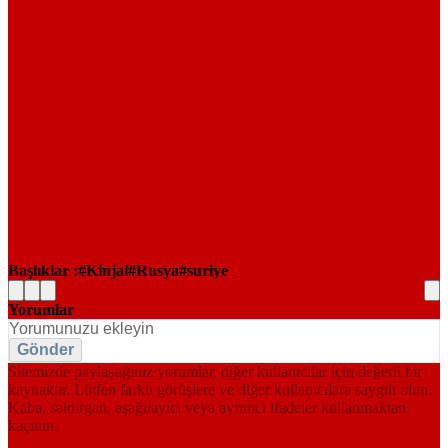
Başlıklar :
Kinjal
Rusya
suriye
Yorumlar
Gönder
Sitemizde paylaştığınız yorumlar, diğer kullanıcılar için değerli bir
kaynaktır. Lütfen farklı görüşlere ve diğer kullanıcılara saygılı olun.
Kaba, saldırgan, aşağılayıcı veya ayrımcı ifadeler kullanmaktan
kaçının.