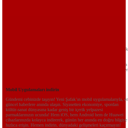
Sayfa Sonu
TR
EN
AR
FR
RU
UR
Türkiye’nin Birikimi. Uluslararası Medya Grubu.
Türkiye’nin gündemini belirleyen haber kaynağına hoş geldiniz!
Tarafsız, dinamik ve derinlemesine habercilik anlayışıyla Yeni Şafak
okuyucularına güncel gelişmelerin ötesinde bir deneyim sunuyor.
Siyaset ve ekonomiden kültür-sanat ve spor dünyasına kadar geniş
bir yelpazede sunduğu haberlerle, hem Türkiye’de hem de dünyada
neler olup bittiğini anında öğrenin. Dijital platformlarıyla her an, her
yerden en doğru bilgiye ulaşın; Yeni Şafak’la gündemi yakalayın!
Sosyal medyada bizi takip edin
Mobil Uygulamaları indirin
Gündemi cebinizde taşıyın! Yeni Şafak’ın mobil uygulamalarıyla, e
güncel haberlere anında ulaşın. Siyasetten ekonomiye, spordan
kültür-sanat dünyasına kadar geniş bir içerik yelpazesi
parmaklarınızın ucunda! Hem iOS, hem Android hem de Huawei
cihazlarınızda kolayca indirerek, günün her anında en doğru bilgiye
hızlıca erişin. Hemen indirin, dünyadaki gelişmeleri kaçırmayın!