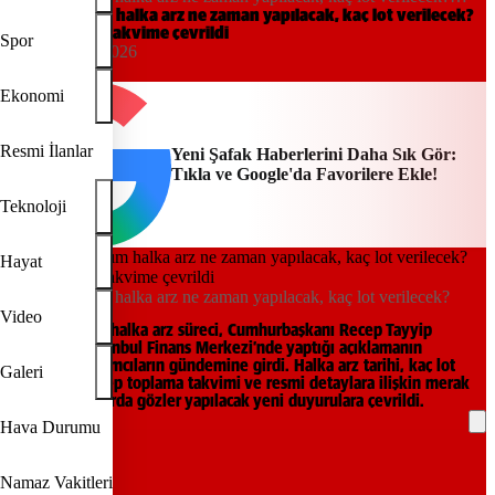
Gözler resmi takvime çevrildi
Emlak Katılım halka arz ne zaman yapılacak, kaç lot verilecek?
Gözler resmi takvime çevrildi
Spor
23:25, 05/06/2026
Yeni Şafak
Ekonomi
Resmi İlanlar
Yeni Şafak Haberlerini Daha Sık Gör:
Tıkla ve Google'da Favorilere Ekle!
Teknoloji
Hayat
Emlak Katılım halka arz ne zaman yapılacak, kaç lot verilecek?
Video
Emlak Katılım halka arz süreci, Cumhurbaşkanı Recep Tayyip
Erdoğan’ın İstanbul Finans Merkezi’nde yaptığı açıklamanın
ardından yatırımcıların gündemine girdi. Halka arz tarihi, kaç lot
Galeri
verileceği, talep toplama takvimi ve resmi detaylara ilişkin merak
edilen başlıklarda gözler yapılacak yeni duyurulara çevrildi.
Hava Durumu
REKLAM
Namaz Vakitleri