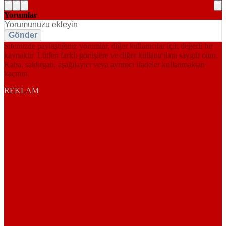
Yorumlar
Gönder
Sitemizde paylaştığınız yorumlar, diğer kullanıcılar için değerli bir
kaynaktır. Lütfen farklı görüşlere ve diğer kullanıcılara saygılı olun.
Kaba, saldırgan, aşağılayıcı veya ayrımcı ifadeler kullanmaktan
kaçının.
REKLAM