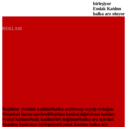
birleşiyor
Emlak Katılım
halka arz oluyor
REKLAM
Başlıklar :
emlak katılım
halka arz
recep tayyip erdoğan
i̇stanbul finans merkezi
katılım bankacılığı
ziraat katılım
vakıf katılım
halk katılım
lot dağıtımı
halka arz takvimi
katılım bankaları birleşmesi
Emlak Katılım halka arz